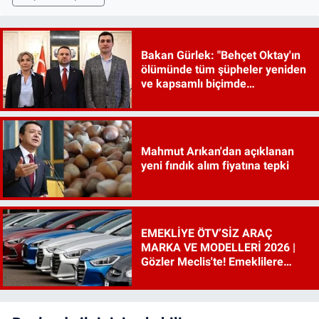
Bakan Gürlek: "Behçet Oktay'ın
ölümünde tüm şüpheler yeniden
ve kapsamlı biçimde
incelenecek"
Mahmut Arıkan'dan açıklanan
yeni fındık alım fiyatına tepki
EMEKLİYE ÖTV’SİZ ARAÇ
MARKA VE MODELLERİ 2026 |
Gözler Meclis'te! Emeklilere
ÖTV’siz araç çıkacak mı, şartları
ne?