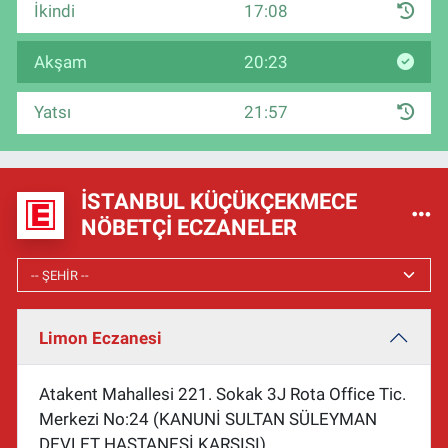
İkindi
17:08
Akşam
20:23
Yatsı
21:57
İSTANBUL KÜÇÜKÇEKMECE
NÖBETÇI ECZANELER
Limon Eczanesi
Atakent Mahallesi 221. Sokak 3J Rota Office Tic.
Merkezi No:24 (KANUNİ SULTAN SÜLEYMAN
DEVLET HASTANESİ KARŞISI)