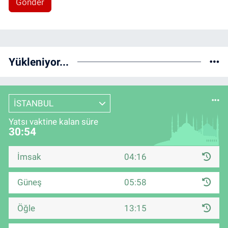
Gönder
Yükleniyor...
İSTANBUL
Yatsı vaktine kalan süre
30:53
İmsak
04:16
Güneş
05:58
Öğle
13:15