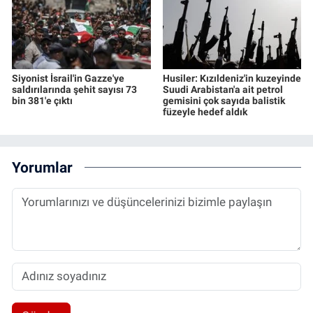
Siyonist İsrail'in Gazze'ye
Husiler: Kızıldeniz'in kuzeyinde
saldırılarında şehit sayısı 73
Suudi Arabistan'a ait petrol
bin 381'e çıktı
gemisini çok sayıda balistik
füzeyle hedef aldık
Yorumlar