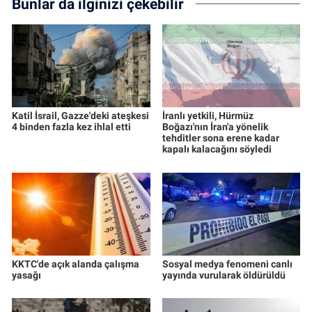
Bunlar da ilginizi çekebilir
Katil İsrail, Gazze'deki ateşkesi
İranlı yetkili, Hürmüz
4 binden fazla kez ihlal etti
Boğazı'nın İran'a yönelik
tehditler sona erene kadar
kapalı kalacağını söyledi
KKTC'de açık alanda çalışma
Sosyal medya fenomeni canlı
yasağı
yayında vurularak öldürüldü