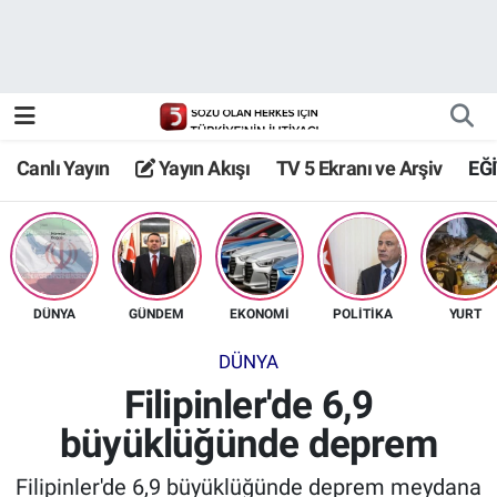
Canlı Yayın
Yayın Akışı
Canlı Yayın
Yayın Akışı
TV 5 Ekranı ve Arşiv
EĞ
TV 5 Ekranı ve Arşiv
DÜNYA
GÜNDEM
EKONOMİ
POLİTİKA
YURT
DÜNYA
Filipinler'de 6,9
büyüklüğünde deprem
Filipinler'de 6,9 büyüklüğünde deprem meydana