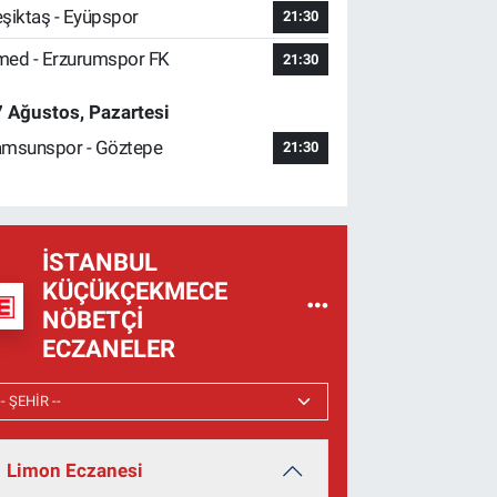
şiktaş - Eyüpspor
21:30
ed - Erzurumspor FK
21:30
 Ağustos, Pazartesi
msunspor - Göztepe
21:30
İSTANBUL
KÜÇÜKÇEKMECE
NÖBETÇI
ECZANELER
Limon Eczanesi