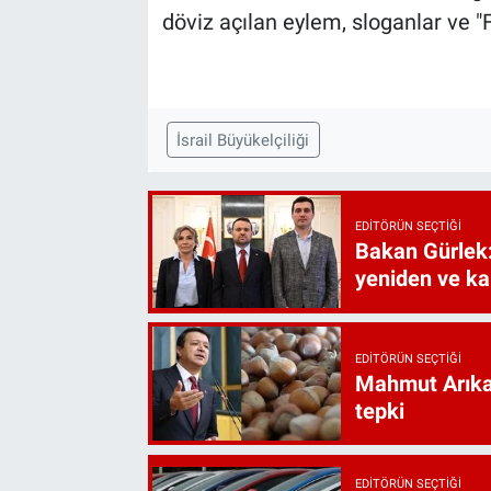
döviz açılan eylem, sloganlar ve "Fi
İsrail Büyükelçiliği
EDITÖRÜN SEÇTIĞI
Bakan Gürlek:
yeniden ve ka
EDITÖRÜN SEÇTIĞI
Mahmut Arıkan
tepki
EDITÖRÜN SEÇTIĞI