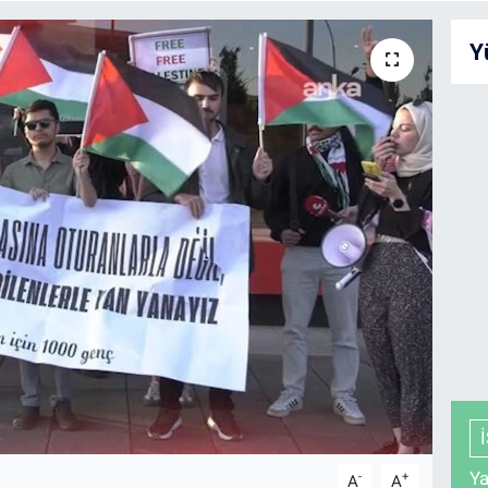
Y
Ya
-
+
A
A