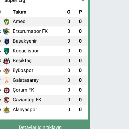
Süper Lig
#
Takım
O
P
Amed
0
0
1
Erzurumspor FK
0
0
2
Başakşehir
0
0
3
Kocaelispor
0
0
4
Beşiktaş
0
0
5
Eyüpspor
0
0
6
Galatasaray
0
0
7
Çorum FK
0
0
8
Gaziantep FK
0
0
9
Alanyaspor
0
0
0
Detaylar için tıklayın