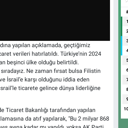
 adına yapılan açıklamada, geçtiğimiz
ret verileri hatırlatıldı. Türkiye’nin 2024
an beşinci ülke olduğu belirtildi.
sıradayız. Ne zaman fırsat bulsa Filistin
e İsrail’e karşı olduğunu iddia eden
rail’le ticarete gelince dünya liderliğine
1
e Ticaret Bakanlığı tarafından yapılan
çıklamasına da atıf yapılarak, "Bu 2 milyar 868
ayıs ayına kadar mı yapıldı, yoksa AK Parti