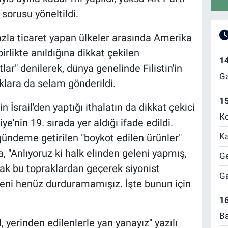
sorusu yöneltildi.
 fazla ticaret yapan ülkeler arasında Amerika
irlikte anıldığına dikkat çekilen
1
lar" denilerek, dünya genelinde Filistin'in
Ga
lara da selam gönderildi.
1
 İsrail'den yaptığı ithalatın da dikkat çekici
Ko
ye'nin 19. sırada yer aldığı ifade edildi.
Ka
ündeme getirilen "boykot edilen ürünler"
 "Anlıyoruz ki halk elinden geleni yapmış,
Ge
cak bu topraklardan geçerek siyonist
Ga
zeni henüz durduramamışız. İşte bunun için
16
Ba
 yerinden edilenlerle yan yanayız" yazılı