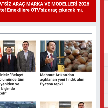
V’SİZ ARAÇ MARKA VE MODELLERİ 2026 |
te! Emeklilere ÖTV’siz araç çıkacak mı,
rlek: "Behçet
Mahmut Arıkan'dan
 ölümünde tüm
açıklanan yeni fındık alım
 yeniden ve
fiyatına tepki
 biçimde
cek"