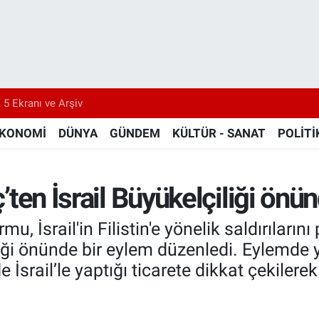
 5 Ekranı ve Arşiv
KONOMİ
DÜNYA
GÜNDEM
KÜLTÜR - SANAT
POLİTİ
nç’ten İsrail Büyükelçiliği ön
rmu, İsrail'in Filistin'e yönelik saldırılar
liği önünde bir eylem düzenledi. Eylemde
de İsrail’le yaptığı ticarete dikkat çekiler