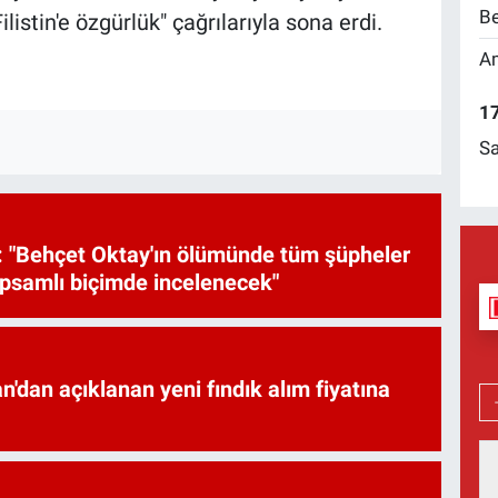
Be
listin'e özgürlük" çağrılarıyla sona erdi.
Am
17
Sa
 "Behçet Oktay'ın ölümünde tüm şüpheler
psamlı biçimde incelenecek"
'dan açıklanan yeni fındık alım fiyatına