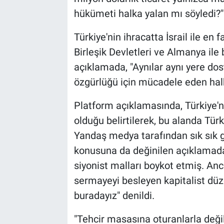
hükümeti halka yalan mı söyledi?" 
Türkiye'nin ihracatta İsrail ile en
Birleşik Devletleri ve Almanya ile b
açıklamada, "Aynılar aynı yere dost
özgürlüğü için mücadele eden halk
Platform açıklamasında, Türkiye'nin
olduğu belirtilerek, bu alanda Türki
Yandaş medya tarafından sık sık g
konusuna da değinilen açıklamada,
siyonist malları boykot etmiş. An
sermayeyi besleyen kapitalist dü
buradayız" denildi.
"Tehcir masasına oturanlarla değil,