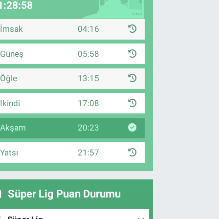
1:28:57
İmsak
04:16
Güneş
05:58
Öğle
13:15
İkindi
17:08
Akşam
20:23
Yatsı
21:57
Süper Lig Puan Durumu