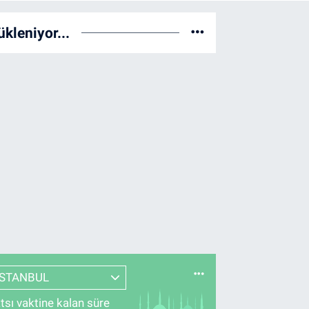
ükleniyor...
İSTANBUL
tsı vaktine kalan süre