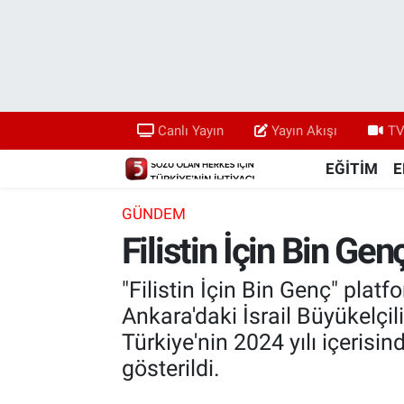
Canlı Yayın
Yayın Akışı
Canlı Yayın
Yayın Akışı
TV
TV 5 Ekranı ve Arşiv
EĞİTİM
E
GÜNDEM
Filistin İçin Bin Ge
"Filistin İçin Bin Genç" platfo
Ankara'daki İsrail Büyükelçi
Türkiye'nin 2024 yılı içerisin
gösterildi.