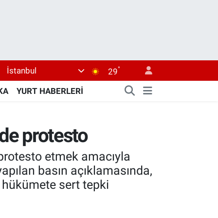
°
İstanbul
29
KA
YURT HABERLERİ
ünde protesto
ını protesto etmek amacıyla
 yapılan basın açıklamasında,
ek hükümete sert tepki