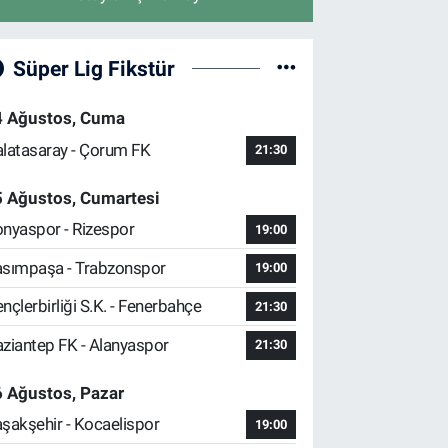
Süper Lig Fikstür
4 Ağustos, Cuma
latasaray - Çorum FK
21:30
5 Ağustos, Cumartesi
nyaspor - Rizespor
19:00
sımpaşa - Trabzonspor
19:00
nçlerbirliği S.K. - Fenerbahçe
21:30
ziantep FK - Alanyaspor
21:30
 Ağustos, Pazar
şakşehir - Kocaelispor
19:00