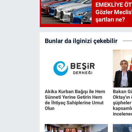
EMEKLİYE ÖT
Gözler Meclis'
şartları ne?
Bunlar da ilginizi çekebilir
Akika Kurban Bağışı ile Hem
Bakan Gü
Sünneti Yerine Getirin Hem
Oktay'ın
de İhtiyaç Sahiplerine Umut
şüpheler
Olun
kapsamlı
incelene