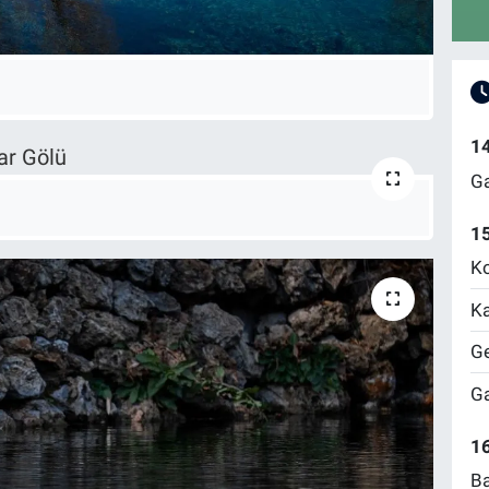
1
Ga
1
Ko
Ka
Ge
Ga
16
Ba