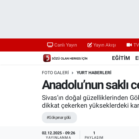
Canlı Yayın
Yayın Akışı
Canlı Yayın
Yayın Akışı
TV
TV 5 Ekranı ve Arşiv
EĞİTİM
E
FOTO GALERI
YURT HABERLERİ
Anadolu’nun saklı c
Sivas’ın doğal güzelliklerinden G
dikkat çekerken yükseklerdeki kar,
#Gökpınar gölü
02.12.2025 - 09:26
1
YAYINLANMA
PAYLAŞIM