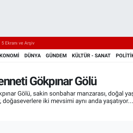
 5 Ekranı ve Arşiv
KONOMİ
DÜNYA
GÜNDEM
KÜLTÜR - SANAT
POLİTİ
enneti Gökpınar Gölü
ökpınar Gölü, sakin sonbahar manzarası, doğal yaş
 doğaseverlere iki mevsimi aynı anda yaşatıyor..