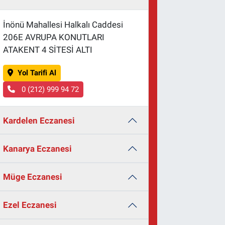
İnönü Mahallesi Halkalı Caddesi
206E AVRUPA KONUTLARI
ATAKENT 4 SİTESİ ALTI
Yol Tarifi Al
0 (212) 999 94 72
Kardelen Eczanesi
Kanarya Eczanesi
Müge Eczanesi
Ezel Eczanesi