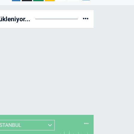
ükleniyor...
İSTANBUL