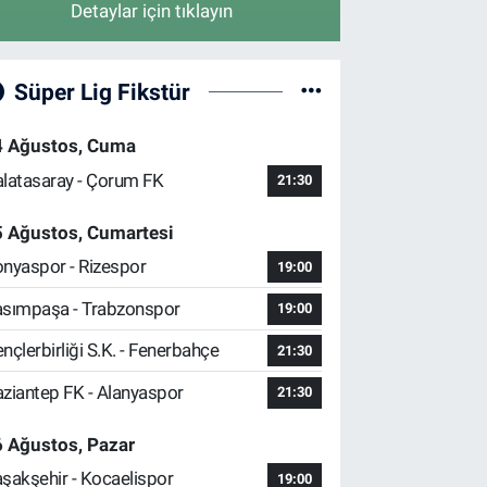
Detaylar için tıklayın
Süper Lig Fikstür
4 Ağustos, Cuma
latasaray - Çorum FK
21:30
5 Ağustos, Cumartesi
nyaspor - Rizespor
19:00
sımpaşa - Trabzonspor
19:00
nçlerbirliği S.K. - Fenerbahçe
21:30
ziantep FK - Alanyaspor
21:30
 Ağustos, Pazar
şakşehir - Kocaelispor
19:00