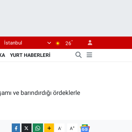
°
İstanbul
26
KA
YURT HABERLERİ
amı ve barındırdığı ördeklerle
.
-
+
A
A