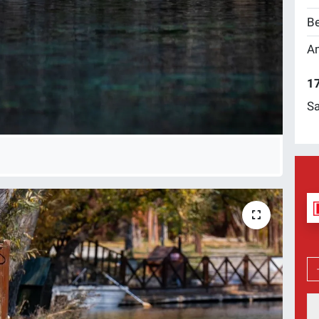
Be
Am
17
Sa