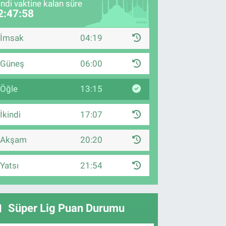
indi vaktine kalan süre
2:47:56
İmsak
04:19
Güneş
06:00
Öğle
13:15
İkindi
17:07
Akşam
20:20
Yatsı
21:54
Süper Lig Puan Durumu