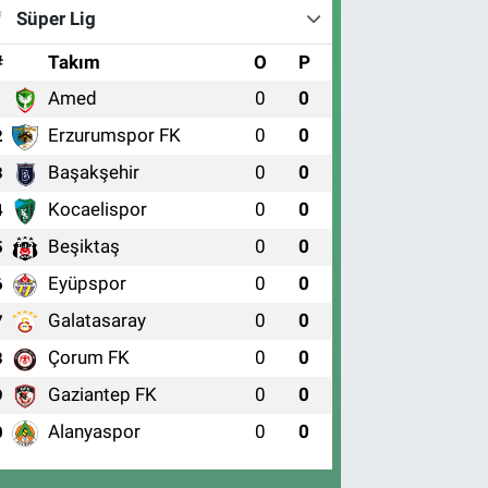
Süper Lig
#
Takım
O
P
Amed
0
0
1
Erzurumspor FK
0
0
2
Başakşehir
0
0
3
Kocaelispor
0
0
4
Beşiktaş
0
0
5
Eyüpspor
0
0
6
Galatasaray
0
0
7
Çorum FK
0
0
8
Gaziantep FK
0
0
9
Alanyaspor
0
0
0