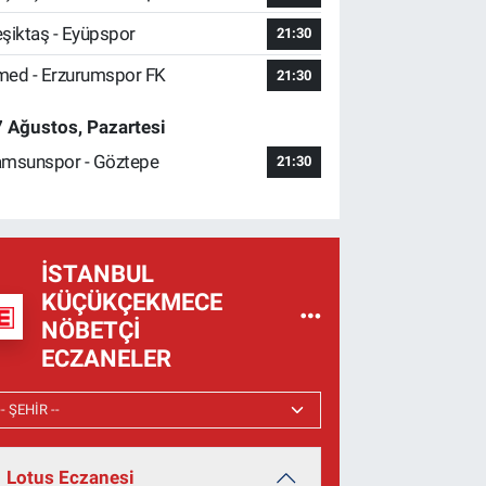
şiktaş - Eyüpspor
21:30
ed - Erzurumspor FK
21:30
 Ağustos, Pazartesi
msunspor - Göztepe
21:30
İSTANBUL
KÜÇÜKÇEKMECE
NÖBETÇI
ECZANELER
Lotus Eczanesi