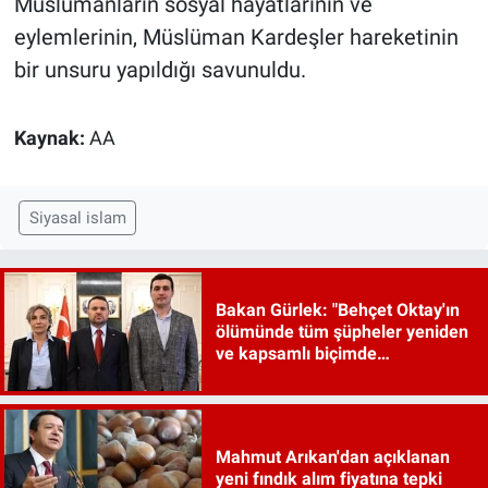
Müslümanların sosyal hayatlarının ve
eylemlerinin, Müslüman Kardeşler hareketinin
bir unsuru yapıldığı savunuldu.
Kaynak:
AA
Siyasal islam
Bakan Gürlek: "Behçet Oktay'ın
ölümünde tüm şüpheler yeniden
ve kapsamlı biçimde
incelenecek"
Mahmut Arıkan'dan açıklanan
yeni fındık alım fiyatına tepki