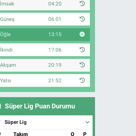
İmsak
04:20
Güneş
06:01
Öğle
13:15
İkindi
17:06
Akşam
20:19
Yatsı
21:52
Süper Lig Puan Durumu
Süper Lig
#
Takım
O
P