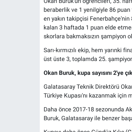
Okan Buruk'un öğrencileri, 35. haft
beraberlik ve 1 yenilgiyle 86 puan 
en yakın takipçisi Fenerbahçe'nin 
kalan 3 haftada 1 puan elde etmesi
skorlara bakmaksızın şampiyon o
Sarı-kırmızılı ekip, hem yarınki 
üst üste 3, toplamda 25. şampiyo
Okan Buruk, kupa sayısını 2'ye çı
Galatasaray Teknik Direktörü Okan
Türkiye Kupası'nı kazanmak için 
Daha önce 2017-18 sezonunda Akh
Buruk, Galatasaray ile benzer baş
Kupayı daha önce Gündüz Kılıç (G