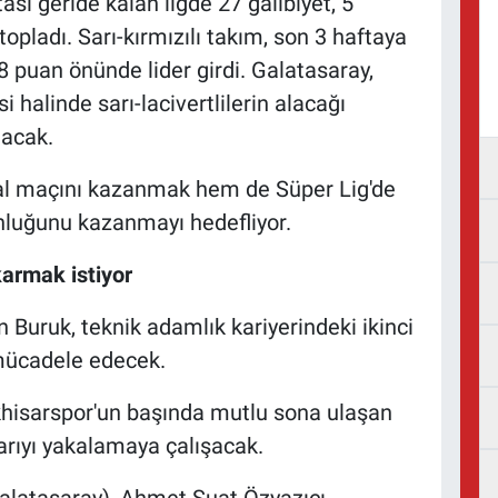
ası geride kalan ligde 27 galibiyet, 5
topladı. Sarı-kırmızılı takım, son 3 haftaya
8 puan önünde lider girdi. Galatasaray,
 halinde sarı-lacivertlilerin alacağı
lacak.
final maçını kazanmak hem de Süper Lig'de
nluğunu kazanmayı hedefliyor.
karmak istiyor
 Buruk, teknik adamlık kariyerindeki ikinci
mücadele edecek.
isarspor'un başında mutlu sona ulaşan
arıyı yakalamaya çalışacak.
alatasaray), Ahmet Suat Özyazıcı