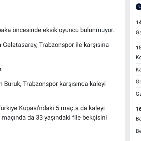
1
abaka öncesinde eksik oyuncu bulunmuyor.
Ga
Galatasaray, Trabzonspor ile karşısına
1
Ko
n
Ka
Ge
 Buruk, Trabzonspor karşısında kaleyi
Ga
ürkiye Kupası'ndaki 5 maçta da kaleyi
16
 maçında da 33 yaşındaki file bekçisini
Ba
Be