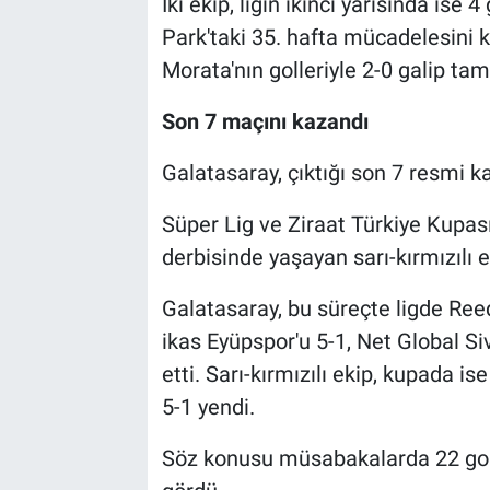
İki ekip, ligin ikinci yarısında ise
Park'taki 35. hafta mücadelesini
Morata'nın golleriyle 2-0 galip ta
Son 7 maçını kazandı
Galatasaray, çıktığı son 7 resmi k
Süper Lig ve Ziraat Türkiye Kupası
derbisinde yaşayan sarı-kırmızılı e
Galatasaray, bu süreçte ligde Re
ikas Eyüpspor'u 5-1, Net Global S
etti. Sarı-kırmızılı ekip, kupada
5-1 yendi.
Söz konusu müsabakalarda 22 gol 