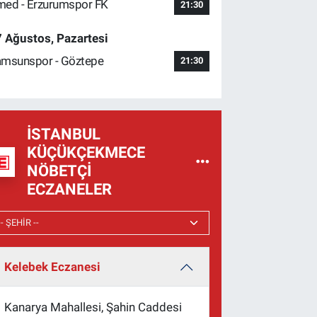
ed - Erzurumspor FK
21:30
 Ağustos, Pazartesi
msunspor - Göztepe
21:30
İSTANBUL
KÜÇÜKÇEKMECE
NÖBETÇI
ECZANELER
Kelebek Eczanesi
Kanarya Mahallesi, Şahin Caddesi