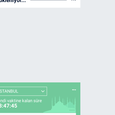
ükleniyor...
İSTANBUL
indi vaktine kalan süre
3:47:44