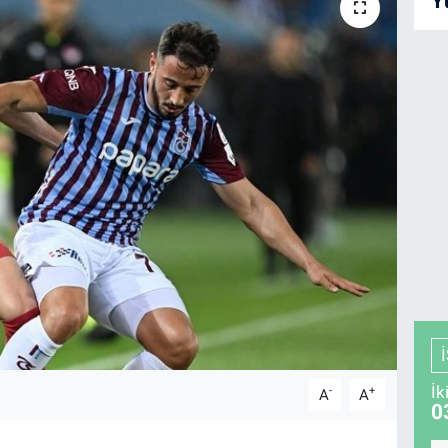
Y
İk
-
+
A
A
0