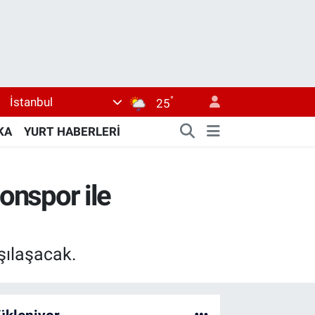
°
İstanbul
25
KA
YURT HABERLERİ
zonspor ile
şılaşacak.