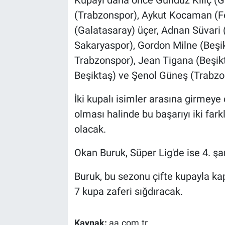
(Trabzonspor), Aykut Kocaman (F
(Galatasaray) üçer, Adnan Süvari
Sakaryaspor), Gordon Milne (Beşik
Trabzonspor), Jean Tigana (Beşikt
Beşiktaş) ve Şenol Güneş (Trabzons
İki kupalı isimler arasına girmey
olması halinde bu başarıyı iki fark
olacak.
Okan Buruk, Süper Lig'de ise 4. ş
Buruk, bu sezonu çifte kupayla kapa
7 kupa zaferi sığdıracak.
Kaynak:
aa.com.tr