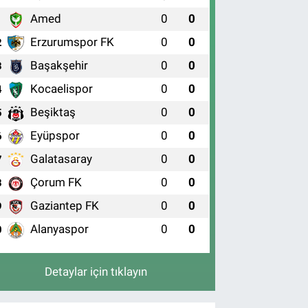
Amed
0
0
1
Erzurumspor FK
0
0
2
Başakşehir
0
0
3
Kocaelispor
0
0
4
Beşiktaş
0
0
5
Eyüpspor
0
0
6
Galatasaray
0
0
7
Çorum FK
0
0
8
Gaziantep FK
0
0
9
Alanyaspor
0
0
0
Detaylar için tıklayın