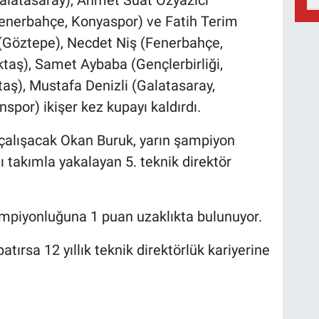
enerbahçe, Konyaspor) ve Fatih Terim
 (Göztepe), Necdet Niş (Fenerbahçe,
taş), Samet Aybaba (Gençlerbirliği,
aş), Mustafa Denizli (Galatasaray,
por) ikişer kez kupayı kaldırdı.
e çalışacak Okan Buruk, yarın şampiyon
lı takımla yakalayan 5. teknik direktör
ampiyonluğuna 1 puan uzaklıkta bulunuyor.
tırsa 12 yıllık teknik direktörlük kariyerine