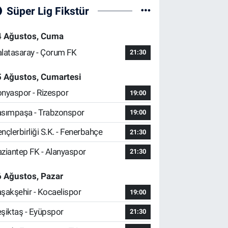
Süper Lig Fikstür
4 Ağustos, Cuma
latasaray - Çorum FK
21:30
5 Ağustos, Cumartesi
nyaspor - Rizespor
19:00
sımpaşa - Trabzonspor
19:00
nçlerbirliği S.K. - Fenerbahçe
21:30
ziantep FK - Alanyaspor
21:30
 Ağustos, Pazar
şakşehir - Kocaelispor
19:00
şiktaş - Eyüpspor
21:30