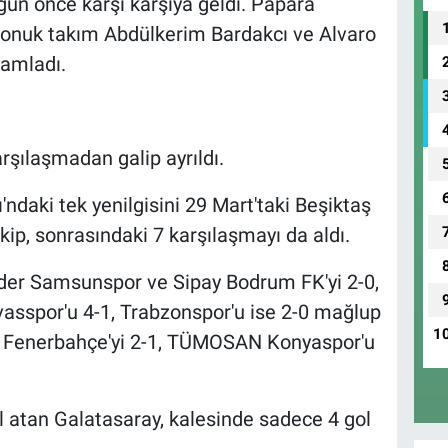
 4 gün önce karşı karşıya geldi. Papara
 konuk takım Abdülkerim Bardakcı ve Alvaro
mamladı.
arşılaşmadan galip ayrıldı.
'ndaki tek yenilgisini 29 Mart'taki Beşiktaş
kip, sonrasındaki 7 karşılaşmayı da aldı.
eder Samsunspor ve Sipay Bodrum FK'yi 2-0,
ivasspor'u 4-1, Trabzonspor'u ise 2-0 mağlup
1
 ise Fenerbahçe'yi 2-1, TÜMOSAN Konyaspor'u
atan Galatasaray, kalesinde sadece 4 gol