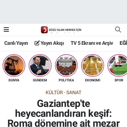
Canlı Yayın
Yayın Akışı
Canlı Yayın
Yayın Akışı
TV 5 Ekranı ve Arşiv
EĞ
TV 5 Ekranı ve Arşiv
DÜNYA
GÜNDEM
POLİTİKA
EKONOMİ
SPOR
KÜLTÜR - SANAT
Gaziantep'te
heyecanlandıran keşif:
Roma dönemine ait mezar