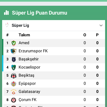
Süper Lig Puan Durumu
Süper Lig
#
Takım
O
P
Amed
0
0
1
Erzurumspor FK
0
0
2
Başakşehir
0
0
3
Kocaelispor
0
0
4
Beşiktaş
0
0
5
Eyüpspor
0
0
6
Galatasaray
0
0
7
Çorum FK
0
0
8