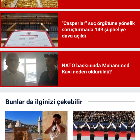
"Casperlar" suç örgütüne yönelik
soruşturmada 149 şüpheliye
dava açıldı
NATO baskınında Muhammed
Kavi neden öldürüldü?
Bunlar da ilginizi çekebilir