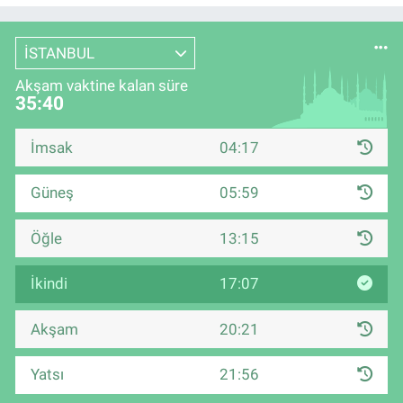
İSTANBUL
Akşam vaktine kalan süre
35:39
İmsak
04:17
Güneş
05:59
Öğle
13:15
İkindi
17:07
Akşam
20:21
Yatsı
21:56