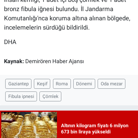
bronz fibula iğnesi bulundu. İl Jandarma
Komutanlığı'nca koruma altına alınan bölgede,
incelemelerin sürdüğü bildirildi.
DHA
Kaynak:
Demirören Haber Ajansı
Gaziantep
Keşif
Roma
Dönemi
Oda mezar
Fibula ipnesi
Çömlek
Altının kilogram fiyatı 6 milyon
673 bin liraya yükseldi