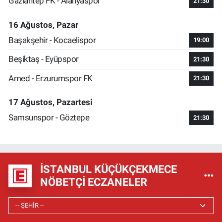
Gaziantep FK - Alanyaspor
21:30
16 Ağustos, Pazar
Başakşehir - Kocaelispor
19:00
Beşiktaş - Eyüpspor
21:30
Amed - Erzurumspor FK
21:30
17 Ağustos, Pazartesi
Samsunspor - Göztepe
21:30
İSTANBUL KÜÇÜKÇEKMECE
NÖBETÇI ECZANELER