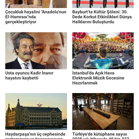
Çocukluk hayalini "Anadolu'nun
Bayburt’ta Kültür Şöleni: 30.
El-Hamrası"nda
Dede Korkut Etkinlikleri Dünya
gerçekleştiriyor
Halklarını Buluşturdu
Usta oyuncu Kadir İnanır
İstanbul’da Açık Hava
hayatını kaybetti
Elektronik Müzik Gecesine
Hazırlanmak
Haydarpaşa'nın üç cephesinde
Türkiye'de kütüphane sayısı
restorasyon ve konservasyon
2025 yılı itibarıyla 45 bin 327