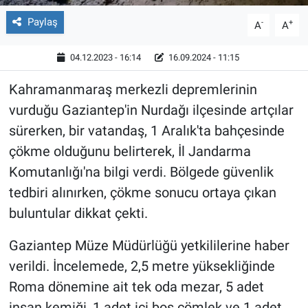
Paylaş
-
+
A
A
04.12.2023 - 16:14
16.09.2024 - 11:15
Kahramanmaraş merkezli depremlerinin
vurduğu Gaziantep'in Nurdağı ilçesinde artçılar
sürerken, bir vatandaş, 1 Aralık'ta bahçesinde
çökme olduğunu belirterek, İl Jandarma
Komutanlığı'na bilgi verdi. Bölgede güvenlik
tedbiri alınırken, çökme sonucu ortaya çıkan
buluntular dikkat çekti.
Gaziantep Müze Müdürlüğü yetkililerine haber
verildi. İncelemede, 2,5 metre yüksekliğinde
Roma dönemine ait tek oda mezar, 5 adet
insan kemiği, 1 adet içi boş çömlek ve 1 adet