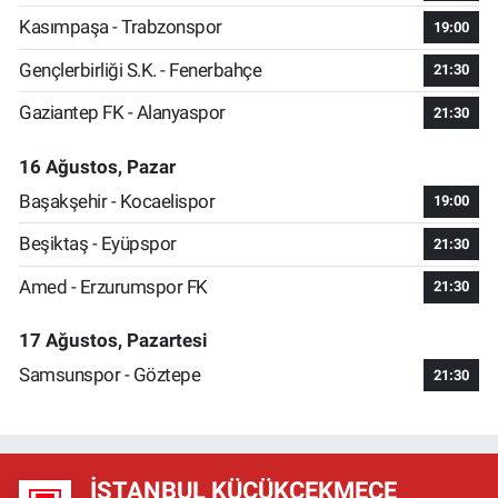
Kasımpaşa - Trabzonspor
19:00
Gençlerbirliği S.K. - Fenerbahçe
21:30
Gaziantep FK - Alanyaspor
21:30
16 Ağustos, Pazar
Başakşehir - Kocaelispor
19:00
Beşiktaş - Eyüpspor
21:30
Amed - Erzurumspor FK
21:30
17 Ağustos, Pazartesi
Samsunspor - Göztepe
21:30
İSTANBUL KÜÇÜKÇEKMECE