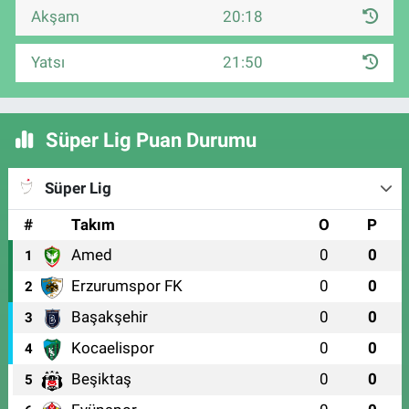
Akşam
20:18
Yatsı
21:50
Süper Lig Puan Durumu
Süper Lig
#
Takım
O
P
Amed
0
0
1
Erzurumspor FK
0
0
2
Başakşehir
0
0
3
Kocaelispor
0
0
4
Beşiktaş
0
0
5