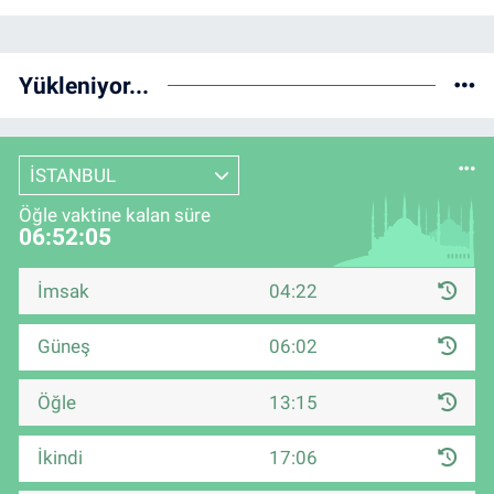
Yükleniyor...
İSTANBUL
Öğle vaktine kalan süre
06:52:04
İmsak
04:22
Güneş
06:02
Öğle
13:15
İkindi
17:06