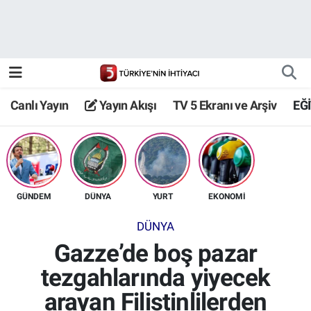
Canlı Yayın
Yayın Akışı
Canlı Yayın
Yayın Akışı
TV 5 Ekranı ve Arşiv
EĞ
TV 5 Ekranı ve Arşiv
GÜNDEM
DÜNYA
YURT
EKONOMİ
DÜNYA
Gazze’de boş pazar
tezgahlarında yiyecek
arayan Filistinlilerden