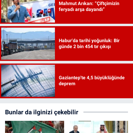
Mahmut Arıkan: “Çiftçimizin
feryadı arşa dayandı”
Habur'da tarihi yoğunluk: Bir
günde 2 bin 454 tır çıkışı
Gaziantep'te 4,5 büyüklüğünde
deprem
Bunlar da ilginizi çekebilir