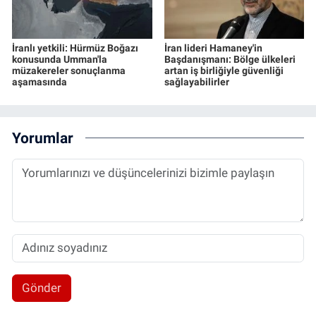
İranlı yetkili: Hürmüz Boğazı
İran lideri Hamaney'in
konusunda Umman'la
Başdanışmanı: Bölge ülkeleri
müzakereler sonuçlanma
artan iş birliğiyle güvenliği
aşamasında
sağlayabilirler
Yorumlar
Gönder