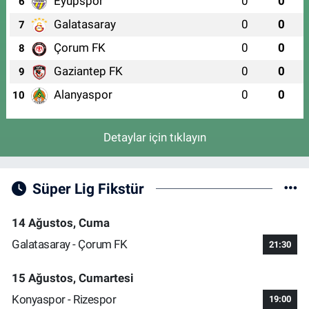
Eyüpspor
0
0
6
Galatasaray
0
0
7
Çorum FK
0
0
8
Gaziantep FK
0
0
9
Alanyaspor
0
0
10
Detaylar için tıklayın
Süper Lig Fikstür
14 Ağustos, Cuma
Galatasaray - Çorum FK
21:30
15 Ağustos, Cumartesi
Konyaspor - Rizespor
19:00