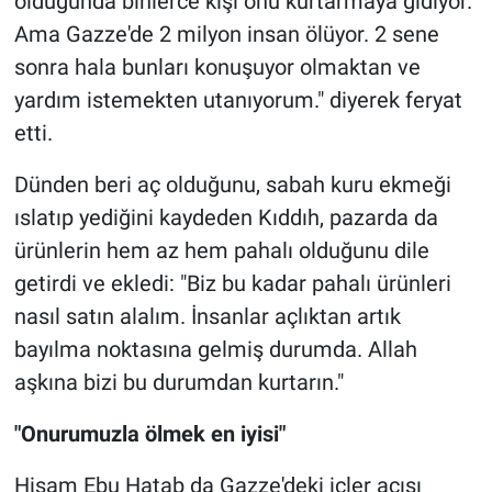
olduğunda binlerce kişi onu kurtarmaya gidiyor.
Ama Gazze'de 2 milyon insan ölüyor. 2 sene
sonra hala bunları konuşuyor olmaktan ve
yardım istemekten utanıyorum." diyerek feryat
etti.
Dünden beri aç olduğunu, sabah kuru ekmeği
ıslatıp yediğini kaydeden Kıddıh, pazarda da
ürünlerin hem az hem pahalı olduğunu dile
getirdi ve ekledi: "Biz bu kadar pahalı ürünleri
nasıl satın alalım. İnsanlar açlıktan artık
bayılma noktasına gelmiş durumda. Allah
aşkına bizi bu durumdan kurtarın."
"Onurumuzla ölmek en iyisi"
Hişam Ebu Hatab da Gazze'deki içler acısı