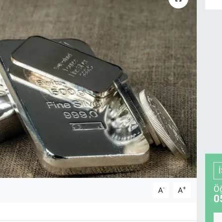
Öğ
-
+
A
A
0