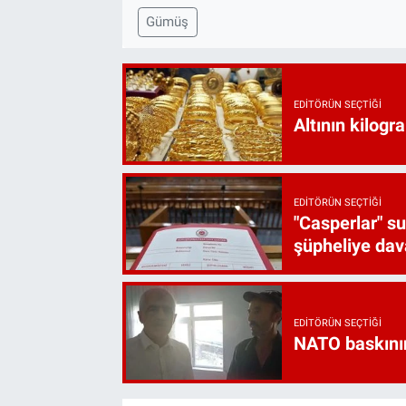
Gümüş
EDITÖRÜN SEÇTIĞI
Altının kilogr
EDITÖRÜN SEÇTIĞI
"Casperlar" s
şüpheliye dava
EDITÖRÜN SEÇTIĞI
NATO baskını