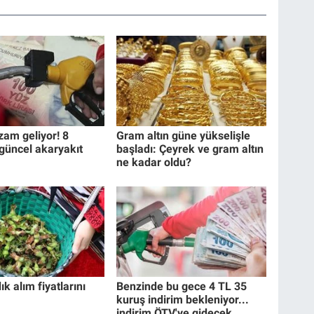
zam geliyor! 8
Gram altın güne yükselişle
güncel akaryakıt
başladı: Çeyrek ve gram altın
ne kadar oldu?
k alım fiyatlarını
Benzinde bu gece 4 TL 35
kuruş indirim bekleniyor...
indirim ÖTV'ye gidecek,