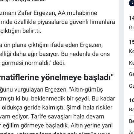
 uzmanı Zafer Ergezen, AA muhabirine
1
mde özellikle piyasalarda güvenli limanlara
Ga
ktığını belirtti.
1
a ön plana çıktığını ifade eden Ergezen,
Ko
elliği daha ağır basıyor. Bu nedenle de ons
 görmesi normaldi." dedi.
Ka
Ge
ernatiflerine yönelmeye başladı"
Ga
lduğunu vurgulayan Ergezen, "Altın-gümüş
mıştı ki bu, beklenmedik bir şeydi. Bu kadar
16
 oldukça geride kalmıştı. Şimdi hala riskler
Ba
evam ediyor. Tarife savaşları hala devam
Be
eğilim görmeye başladık. Altın yerine yani
Am