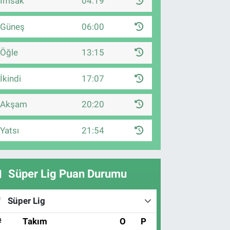
İmsak
04:19
Güneş
06:00
Öğle
13:15
İkindi
17:07
Akşam
20:20
Yatsı
21:54
Süper Lig Puan Durumu
Süper Lig
#
Takım
O
P