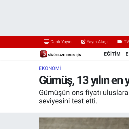
Canlı Yayın
Yayın Akışı
Canlı Yayın
Yayın Akışı
TV
TV 5 Ekranı ve Arşiv
EĞİTİM
E
EKONOMİ
Gümüş, 13 yılın en y
Gümüşün ons fiyatı uluslarar
seviyesini test etti.