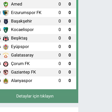
Amed
0
0
1
Erzurumspor FK
0
0
2
Başakşehir
0
0
3
Kocaelispor
0
0
4
Beşiktaş
0
0
5
Eyüpspor
0
0
6
Galatasaray
0
0
7
Çorum FK
0
0
8
Gaziantep FK
0
0
9
Alanyaspor
0
0
0
Detaylar için tıklayın