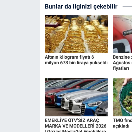
Bunlar da ilginizi çekebilir
Altının kilogram fiyatı 6
Benzine 
milyon 673 bin liraya yükseldi
Ağustos 
fiyatları
EMEKLİYE ÖTV’SİZ ARAÇ
TMO fındı
MARKA VE MODELLERİ 2026
açıkladı
| Gözler Meclis'te! Emeklilere