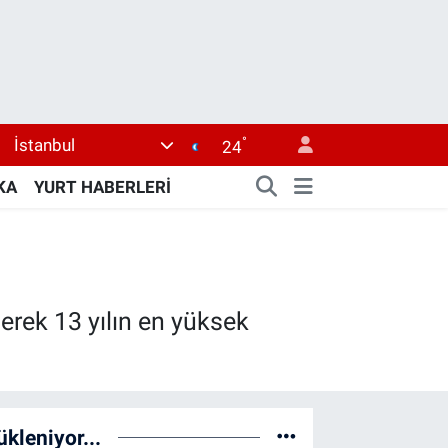
°
İstanbul
24
KA
YURT HABERLERİ
erek 13 yılın en yüksek
ükleniyor...