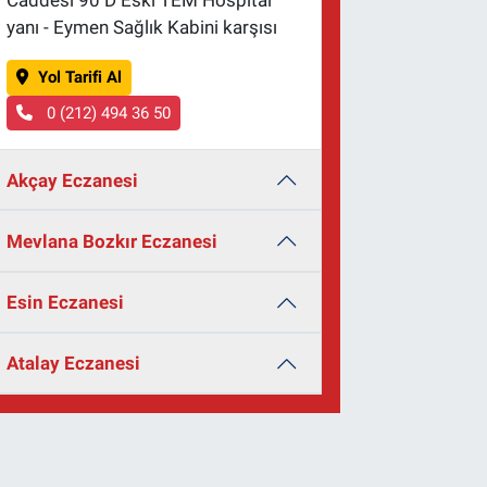
Caddesi 90 D Eski TEM Hospital
yanı - Eymen Sağlık Kabini karşısı
Yol Tarifi Al
0 (212) 494 36 50
Akçay Eczanesi
Mevlana Bozkır Eczanesi
Esin Eczanesi
Atalay Eczanesi