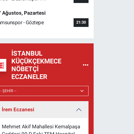
 Ağustos, Pazartesi
msunspor - Göztepe
21:30
İSTANBUL
KÜÇÜKÇEKMECE
NÖBETÇI
ECZANELER
İrem Eczanesi
Mehmet Akif Mahallesi Kemalpaşa