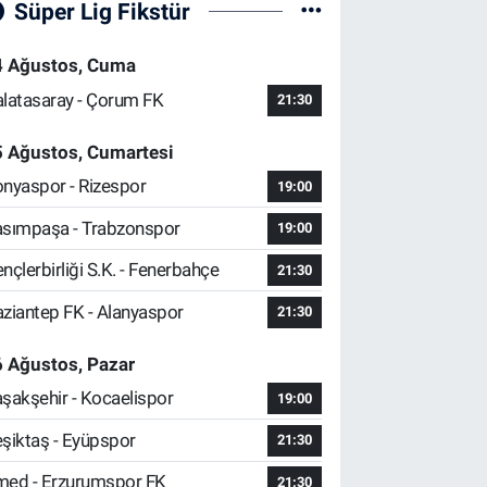
Süper Lig Fikstür
4 Ağustos, Cuma
latasaray - Çorum FK
21:30
5 Ağustos, Cumartesi
nyaspor - Rizespor
19:00
sımpaşa - Trabzonspor
19:00
nçlerbirliği S.K. - Fenerbahçe
21:30
ziantep FK - Alanyaspor
21:30
 Ağustos, Pazar
şakşehir - Kocaelispor
19:00
şiktaş - Eyüpspor
21:30
ed - Erzurumspor FK
21:30