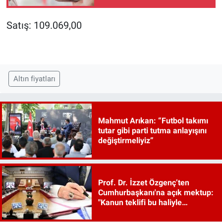
ÖTV'ye gidecek,
tabelalar değişmeyecek
Satış: 109.069,00
Altın fiyatları
Mahmut Arıkan: “Futbol takımı
tutar gibi parti tutma anlayışını
değiştirmeliyiz”
Prof. Dr. İzzet Özgenç’ten
Cumhurbaşkanı'na açık mektup:
"Kanun teklifi bu haliyle
kanunlaşırsa kaos çıkar"