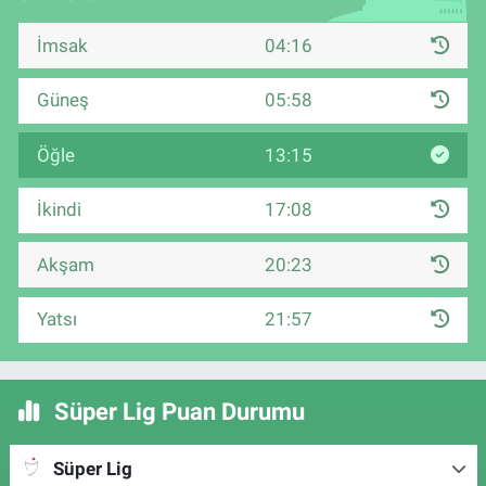
İmsak
04:16
Güneş
05:58
Öğle
13:15
İkindi
17:08
Akşam
20:23
Yatsı
21:57
Süper Lig Puan Durumu
Süper Lig