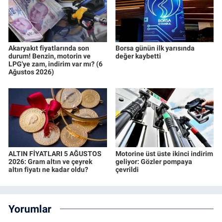
Akaryakıt fiyatlarında son
Borsa günün ilk yarısında
durum! Benzin, motorin ve
değer kaybetti
LPG'ye zam, indirim var mı? (6
Ağustos 2026)
ALTIN FİYATLARI 5 AĞUSTOS
Motorine üst üste ikinci indirim
2026: Gram altın ve çeyrek
geliyor: Gözler pompaya
altın fiyatı ne kadar oldu?
çevrildi
Yorumlar