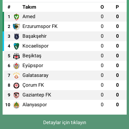
#
Takım
O
P
Amed
0
0
1
Erzurumspor FK
0
0
2
Başakşehir
0
0
3
Kocaelispor
0
0
4
Beşiktaş
0
0
5
Eyüpspor
0
0
6
Galatasaray
0
0
7
Çorum FK
0
0
8
Gaziantep FK
0
0
9
Alanyaspor
0
0
10
Detaylar için tıklayın