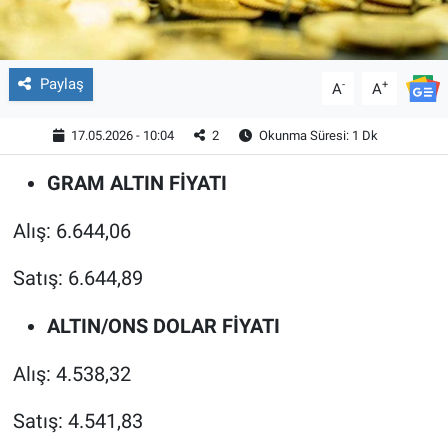
Paylaş
-
+
A
A
17.05.2026 - 10:04
2
Okunma Süresi: 1 Dk
GRAM ALTIN FİYATI
Alış: 6.644,06
Satış: 6.644,89
ALTIN/ONS DOLAR FİYATI
Alış: 4.538,32
Satış: 4.541,83