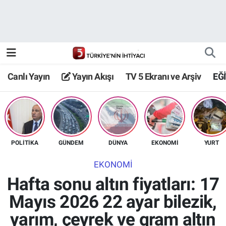
Canlı Yayın
Yayın Akışı
Canlı Yayın
Yayın Akışı
TV 5 Ekranı ve Arşiv
EĞ
TV 5 Ekranı ve Arşiv
POLİTİKA
GÜNDEM
DÜNYA
EKONOMİ
YURT
EKONOMİ
Hafta sonu altın fiyatları: 17
Mayıs 2026 22 ayar bilezik,
yarım, çeyrek ve gram altın