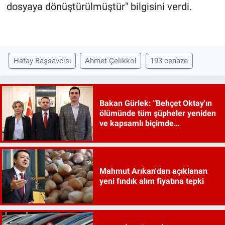
dosyaya dönüştürülmüştür" bilgisini verdi.
Hatay Başsavcısı
Ahmet Çelikkol
193 cenaze
Bakan Gürlek: "Behçet Oktay'ın
ölümünde tüm şüpheler yeniden
ve kapsamlı biçimde
incelenecek"
Mahmut Arıkan'dan açıklanan
yeni fındık alım fiyatına tepki