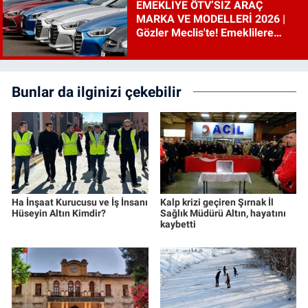
EMEKLİYE ÖTV’SİZ ARAÇ
MARKA VE MODELLERİ 2026 |
Gözler Meclis'te! Emeklilere
ÖTV’siz araç çıkacak mı, şartları
ne?
Bunlar da ilginizi çekebilir
Ha İnşaat Kurucusu ve İş İnsanı
Kalp krizi geçiren Şırnak İl
Hüseyin Altın Kimdir?
Sağlık Müdürü Altın, hayatını
kaybetti