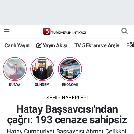
Canlı Yayın
Yayın Akışı
Canlı Yayın
Yayın Akışı
TV 5 Ekranı ve Arşiv
EĞ
TV 5 Ekranı ve Arşiv
DÜNYA
GÜNDEM
EKONOMİ
ŞEHİR HABERLERİ
Hatay Başsavcısı'ndan
çağrı: 193 cenaze sahipsiz
Hatay Cumhuriyet Başsavcısı Ahmet Çelikkol,