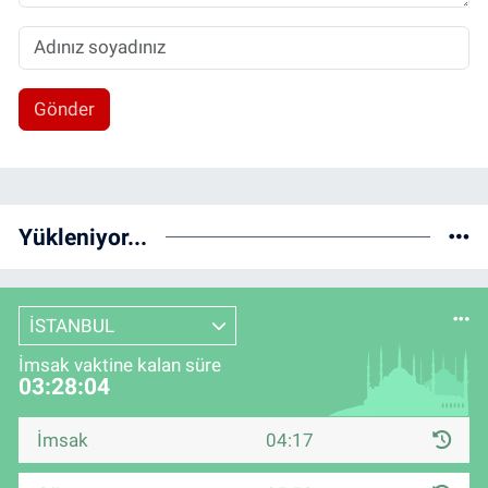
Gönder
Yükleniyor...
İSTANBUL
İmsak vaktine kalan süre
03:28:03
İmsak
04:17