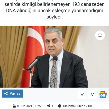
şehirde kimliği belirlenemeyen 193 cenazeden
DNA alındığını ancak eşleşme yapılamadığını
söyledi.
Paylaş
-
+
A
A
01.02.2024 - 16:56
1
Okunma Süresi: 2 Dk