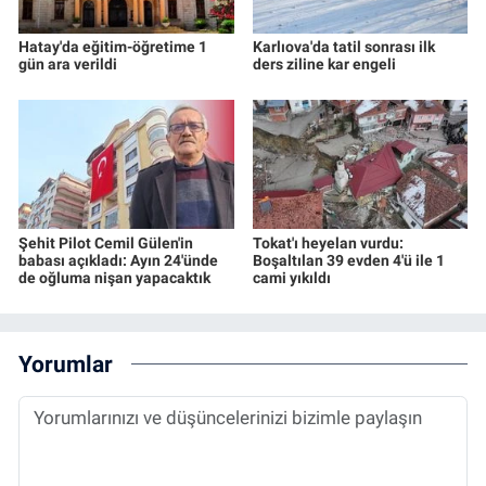
Hatay'da eğitim-öğretime 1
Karlıova'da tatil sonrası ilk
gün ara verildi
ders ziline kar engeli
Şehit Pilot Cemil Gülen'in
Tokat'ı heyelan vurdu:
babası açıkladı: Ayın 24'ünde
Boşaltılan 39 evden 4'ü ile 1
de oğluma nişan yapacaktık
cami yıkıldı
Yorumlar