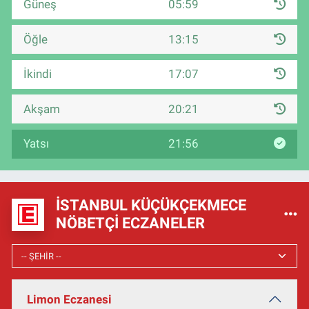
Güneş
05:59
Öğle
13:15
İkindi
17:07
Akşam
20:21
Yatsı
21:56
İSTANBUL KÜÇÜKÇEKMECE
NÖBETÇI ECZANELER
Limon Eczanesi