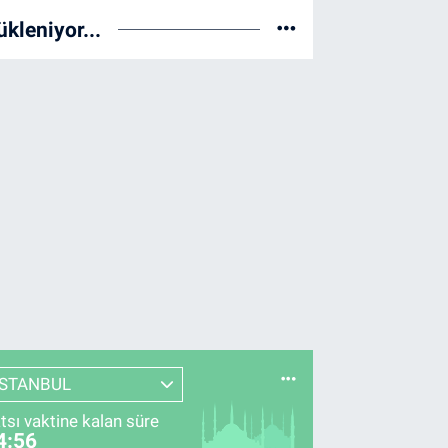
ükleniyor...
İSTANBUL
tsı vaktine kalan süre
4:55