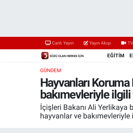
Canlı Yayın
Yayın Akışı
Canlı Yayın
Yayın Akışı
TV
TV 5 Ekranı ve Arşiv
EĞİTİM
E
GÜNDEM
Hayvanları Koruma 
bakımevleriyle ilgili
İçişleri Bakanı Ali Yerlika
hayvanlar ve bakımevleriyle il