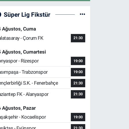
Süper Lig Fikstür
4 Ağustos, Cuma
latasaray - Çorum FK
21:30
5 Ağustos, Cumartesi
nyaspor - Rizespor
19:00
sımpaşa - Trabzonspor
19:00
nçlerbirliği S.K. - Fenerbahçe
21:30
ziantep FK - Alanyaspor
21:30
 Ağustos, Pazar
şakşehir - Kocaelispor
19:00
şiktaş - Eyüpspor
21:30