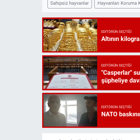
Sahipsiz hayvanlar
Hayvanları Koruma 
EDITÖRÜN SEÇTIĞI
Altının kilogr
EDITÖRÜN SEÇTIĞI
"Casperlar" s
şüpheliye dava
EDITÖRÜN SEÇTIĞI
NATO baskını