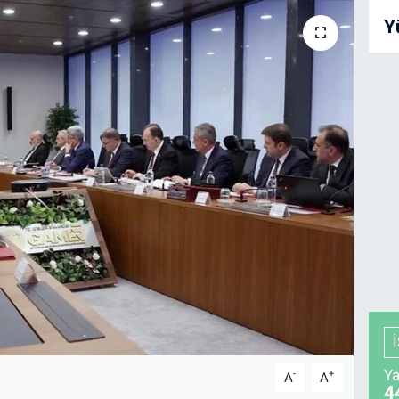
Y
Ya
-
+
A
A
4