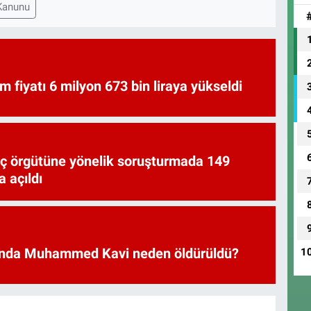
Kanunu
am fiyatı 6 milyon 673 bin liraya yükseldi
uç örgütüne yönelik soruşturmada 149
 açıldı
nda Muhammed Kavi neden öldürüldü?
1