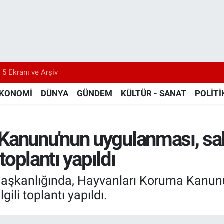
 5 Ekranı ve Arşiv
KONOMİ
DÜNYA
GÜNDEM
KÜLTÜR - SANAT
POLİTİ
Kanunu'nun uygulanması, sah
 toplantı yapıldı
ya başkanlığında, Hayvanları Koruma Kanu
gili toplantı yapıldı.