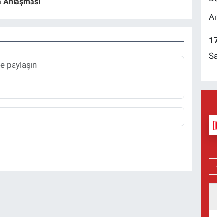
 Anlaşması
Am
17
Sa