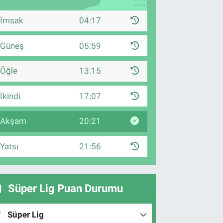
İmsak
04:17
Güneş
05:59
Öğle
13:15
İkindi
17:07
Akşam
20:21
Yatsı
21:56
Süper Lig Puan Durumu
Süper Lig