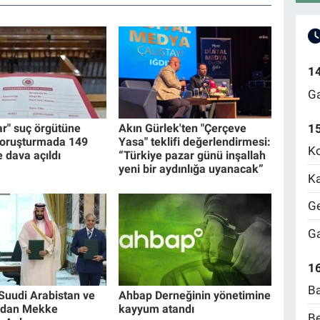
1
Ga
ar" suç örgütüne
Akın Gürlek'ten "Çerçeve
1
soruşturmada 149
Yasa" teklifi değerlendirmesi:
Ko
 dava açıldı
“Türkiye pazar günü inşallah
yeni bir aydınlığa uyanacak”
Ka
Ge
Ga
16
Ba
 Suudi Arabistan ve
Ahbap Derneğinin yönetimine
'dan Mekke
kayyum atandı
Be