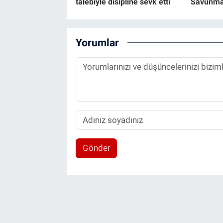
talebiyle disipline sevk etti
Savunma
Yorumlar
Gönder