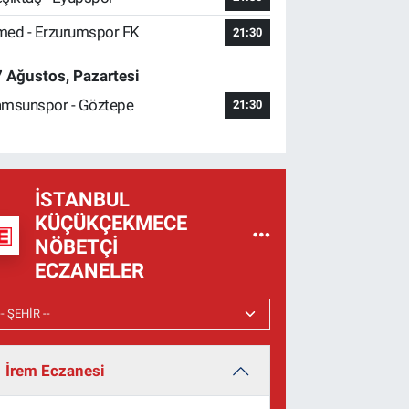
ed - Erzurumspor FK
21:30
 Ağustos, Pazartesi
msunspor - Göztepe
21:30
İSTANBUL
KÜÇÜKÇEKMECE
NÖBETÇI
ECZANELER
İrem Eczanesi