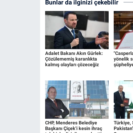
Bunlar da ilginizi çekebilir
Adalet Bakanı Akın Gürlek:
"Casperl
Çözülememiş karanlıkta
yönelik 
kalmış olayları çözeceğiz
şüpheliye
CHP, Menderes Belediye
Türkiye,
Başkanı Çiçek'i kesin ihraç
Pakistan