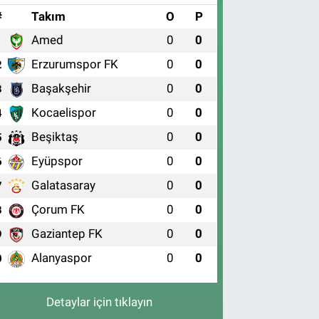
#
Takım
O
P
Amed
0
0
1
Erzurumspor FK
0
0
2
Başakşehir
0
0
3
Kocaelispor
0
0
4
Beşiktaş
0
0
5
Eyüpspor
0
0
6
Galatasaray
0
0
7
Çorum FK
0
0
8
Gaziantep FK
0
0
9
Alanyaspor
0
0
0
Detaylar için tıklayın