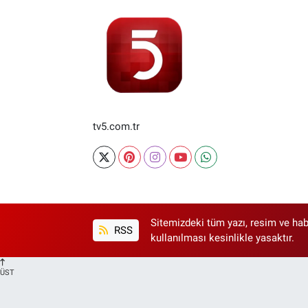
tv5.com.tr
Sitemizdeki tüm yazı, resim ve hab
RSS
kullanılması kesinlikle yasaktır.
ÜST