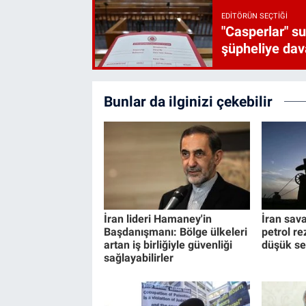
EDITÖRÜN SEÇTIĞI
"Casperlar" s
şüpheliye dava
Bunlar da ilginizi çekebilir
İran lideri Hamaney'in
İran sava
Başdanışmanı: Bölge ülkeleri
petrol re
artan iş birliğiyle güvenliği
düşük se
sağlayabilirler