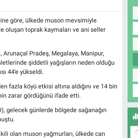
rine göre, ülkede muson mevsimiyle
le oluşan toprak kaymaları ve ani seller
 Arunaçal Pradeş, Megalaya, Manipur,
etlerinde şiddetli yağışların neden olduğu
sı 44'e yükseldi.
den fazla köyü etkisi altına aldığını ve 14 bin
in zarar gördüğünü ifade etti.
D), gelecek günlerde bölgede sağanağın
uştu.
tkili olan muson yağmurları, ülkede can