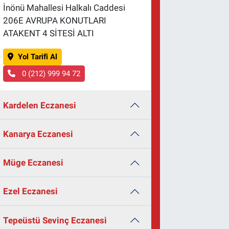
İnönü Mahallesi Halkalı Caddesi
206E AVRUPA KONUTLARI
ATAKENT 4 SİTESİ ALTI
Yol Tarifi Al
0 (212) 999 94 72
Kardelen Eczanesi
Kanarya Eczanesi
Müge Eczanesi
Ezel Eczanesi
Tepeüstü Sevinç Eczanesi