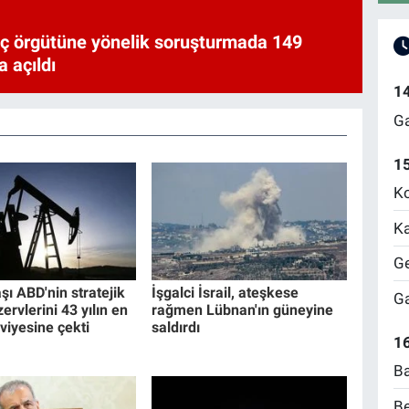
uç örgütüne yönelik soruşturmada 149
 açıldı
1
Ga
1
Ko
Ka
Ge
şı ABD'nin stratejik
İşgalci İsrail, ateşkese
Ga
zervlerini 43 yılın en
rağmen Lübnan'ın güneyine
viyesine çekti
saldırdı
16
Ba
Be