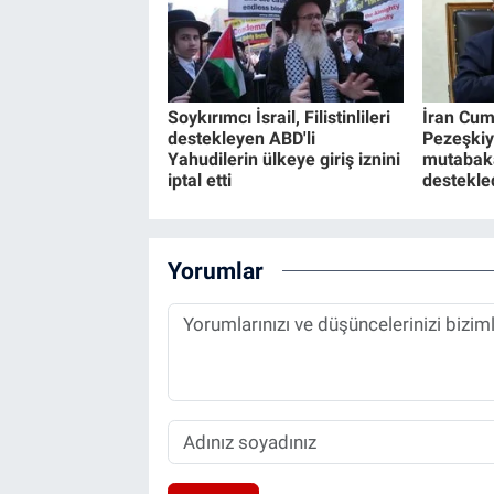
Soykırımcı İsrail, Filistinlileri
İran Cu
destekleyen ABD'li
Pezeşkiy
Yahudilerin ülkeye giriş iznini
mutabaka
iptal etti
destekled
Yorumlar