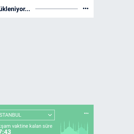
ükleniyor...
İSTANBUL
şam vaktine kalan süre
7:42