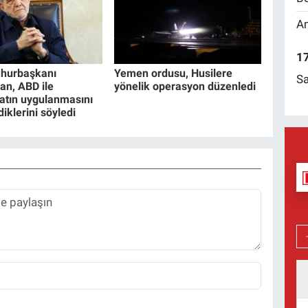
Am
17
mhurbaşkanı
Yemen ordusu, Husilere
Sa
an, ABD ile
yönelik operasyon düzenledi
tın uygulanmasını
iklerini söyledi