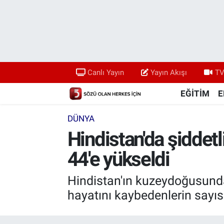
Canlı Yayın
Yayın Akışı
Canlı Yayın
Yayın Akışı
TV
TV 5 Ekranı ve Arşiv
EĞİTİM
E
DÜNYA
Hindistan'da şiddetli
44'e yükseldi
Hindistan'ın kuzeydoğusundak
hayatını kaybedenlerin sayısını