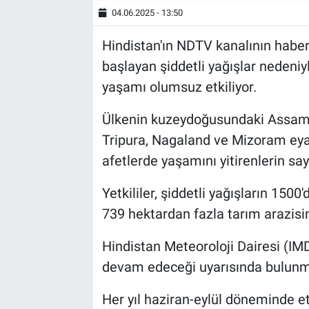
04.06.2025 - 13:50
Hindistan'ın NDTV kanalının habe
başlayan şiddetli yağışlar nedeniy
yaşamı olumsuz etkiliyor.
Ülkenin kuzeydoğusundaki Assam,
Tripura, Nagaland ve Mizoram eyal
afetlerde yaşamını yitirenlerin sayı
Yetkililer, şiddetli yağışların 1500'
739 hektardan fazla tarım arazisin
Hindistan Meteoroloji Dairesi (IM
devam edeceği uyarısında bulunm
Her yıl haziran-eylül döneminde e