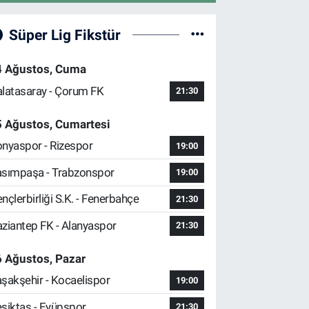
Süper Lig Fikstür
4 Ağustos, Cuma
latasaray - Çorum FK
21:30
5 Ağustos, Cumartesi
nyaspor - Rizespor
19:00
sımpaşa - Trabzonspor
19:00
nçlerbirliği S.K. - Fenerbahçe
21:30
ziantep FK - Alanyaspor
21:30
 Ağustos, Pazar
şakşehir - Kocaelispor
19:00
şiktaş - Eyüpspor
21:30