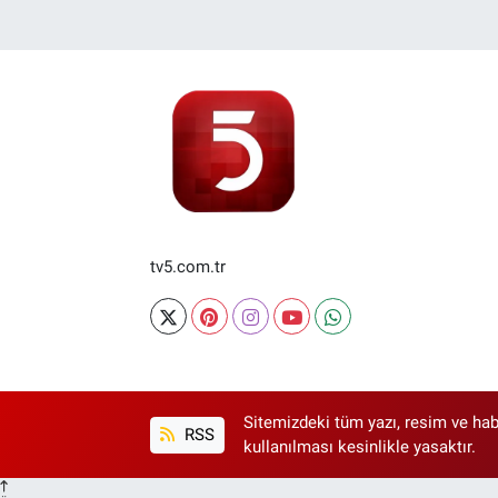
tv5.com.tr
Sitemizdeki tüm yazı, resim ve hab
RSS
kullanılması kesinlikle yasaktır.