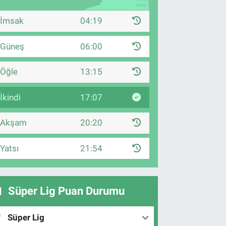
İmsak
04:19
Güneş
06:00
Öğle
13:15
İkindi
17:07
Akşam
20:20
Yatsı
21:54
Süper Lig Puan Durumu
Süper Lig