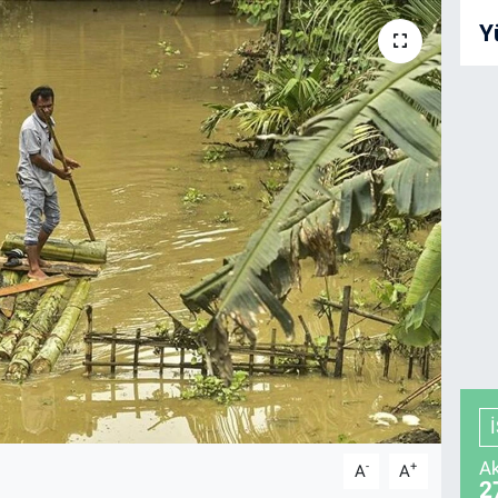
Y
Ak
-
+
A
A
2