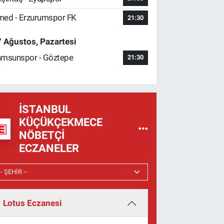
ed - Erzurumspor FK
21:30
 Ağustos, Pazartesi
msunspor - Göztepe
21:30
İSTANBUL
KÜÇÜKÇEKMECE
NÖBETÇI
ECZANELER
Lotus Eczanesi