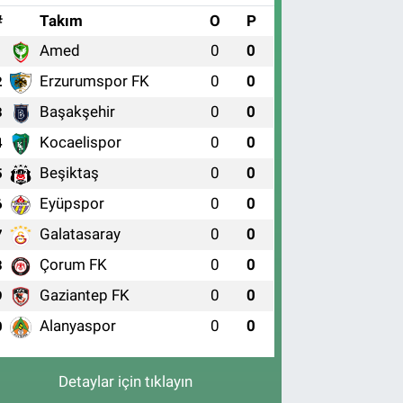
#
Takım
O
P
Amed
0
0
1
Erzurumspor FK
0
0
2
Başakşehir
0
0
3
Kocaelispor
0
0
4
Beşiktaş
0
0
5
Eyüpspor
0
0
6
Galatasaray
0
0
7
Çorum FK
0
0
8
Gaziantep FK
0
0
9
Alanyaspor
0
0
0
Detaylar için tıklayın