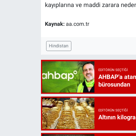
kayıplarına ve maddi zarara neden
Kaynak:
aa.com.tr
Hindistan
EDITÖRÜN SEÇTIĞI
AHBAP'a atan
bürosundan
EDITÖRÜN SEÇTIĞI
Altının kilogr