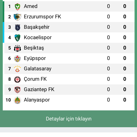
Amed
0
0
1
Erzurumspor FK
0
0
2
Başakşehir
0
0
3
Kocaelispor
0
0
4
Beşiktaş
0
0
5
Eyüpspor
0
0
6
Galatasaray
0
0
7
Çorum FK
0
0
8
Gaziantep FK
0
0
9
Alanyaspor
0
0
10
Detaylar için tıklayın