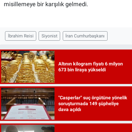
misillemeye bir karşılık gelmedi.
İbrahim Reisi
Siyonist
İran Cumhurbaşkanı
Altının kilogram fiyatı 6 milyon
673 bin liraya yükseldi
"Casperlar" suç örgütüne yönelik
soruşturmada 149 şüpheliye
dava açıldı