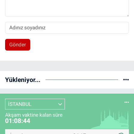
Gönder
Yükleniyor...
İSTANBUL
Akşam vaktine kalan süre
01:08:44