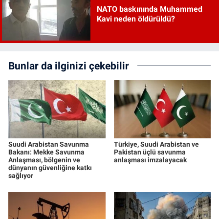
NATO baskınında Muhammed
Kavi neden öldürüldü?
Bunlar da ilginizi çekebilir
Suudi Arabistan Savunma
Türkiye, Suudi Arabistan ve
Bakanı: Mekke Savunma
Pakistan üçlü savunma
Anlaşması, bölgenin ve
anlaşması imzalayacak
dünyanın güvenliğine katkı
sağlıyor