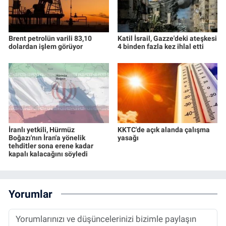
Brent petrolün varili 83,10
Katil İsrail, Gazze'deki ateşkesi
dolardan işlem görüyor
4 binden fazla kez ihlal etti
İranlı yetkili, Hürmüz
KKTC'de açık alanda çalışma
Boğazı'nın İran'a yönelik
yasağı
tehditler sona erene kadar
kapalı kalacağını söyledi
Yorumlar