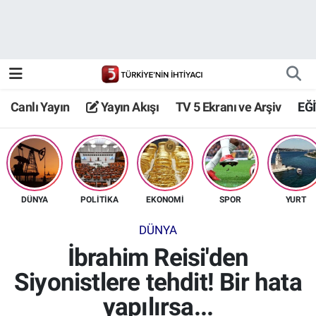
Canlı Yayın
Yayın Akışı
Canlı Yayın
Yayın Akışı
TV 5 Ekranı ve Arşiv
EĞ
TV 5 Ekranı ve Arşiv
DÜNYA
POLİTİKA
EKONOMİ
SPOR
YURT
DÜNYA
İbrahim Reisi'den
Siyonistlere tehdit! Bir hata
yapılırsa...