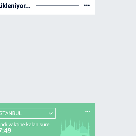
ükleniyor...
İSTANBUL
indi vaktine kalan süre
7:48