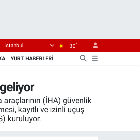
°
İstanbul
30
KA
YURT HABERLERİ
 geliyor
 araçlarının (İHA) güvenlik
si, kayıtlı ve izinli uçuş
) kuruluyor.