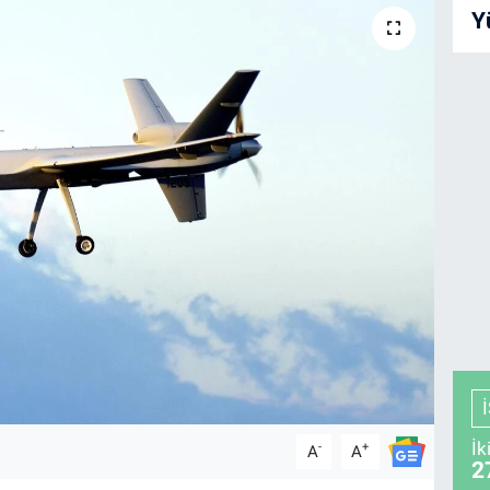
Y
İk
-
+
A
A
2