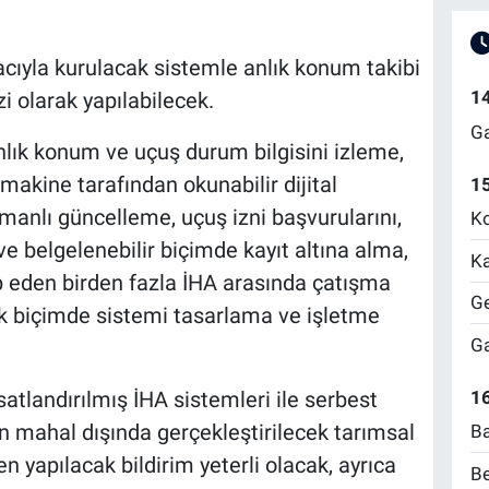
acıyla kurulacak sistemle anlık konum takibi
1
i olarak yapılabilecek.
Ga
anlık konum ve uçuş durum bilgisini izleme,
e makine tarafından okunabilir dijital
1
anlı güncelleme, uçuş izni başvurularını,
Ko
 ve belgelenebilir biçimde kayıt altına alma,
Ka
p eden birden fazla İHA arasında çatışma
Ge
cak biçimde sistemi tasarlama ve işletme
Ga
tlandırılmış İHA sistemleri ile serbest
16
n mahal dışında gerçekleştirilecek tarımsal
Ba
 yapılacak bildirim yeterli olacak, ayrıca
Be