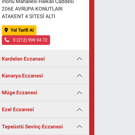
İnönü Mahallesi Halkalı Caddesi
206E AVRUPA KONUTLARI
ATAKENT 4 SİTESİ ALTI
Yol Tarifi Al
0 (212) 999 94 72
Kardelen Eczanesi
Kanarya Eczanesi
Müge Eczanesi
Ezel Eczanesi
Tepeüstü Sevinç Eczanesi