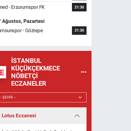
ed - Erzurumspor FK
21:30
 Ağustos, Pazartesi
msunspor - Göztepe
21:30
İSTANBUL
KÜÇÜKÇEKMECE
NÖBETÇI
ECZANELER
Lotus Eczanesi