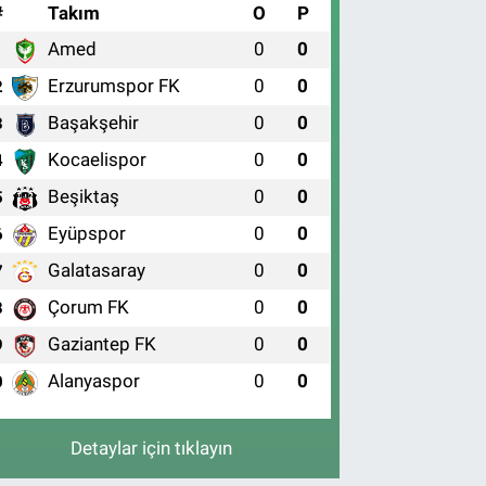
#
Takım
O
P
Amed
0
0
1
Erzurumspor FK
0
0
2
Başakşehir
0
0
3
Kocaelispor
0
0
4
Beşiktaş
0
0
5
Eyüpspor
0
0
6
Galatasaray
0
0
7
Çorum FK
0
0
8
Gaziantep FK
0
0
9
Alanyaspor
0
0
0
Detaylar için tıklayın