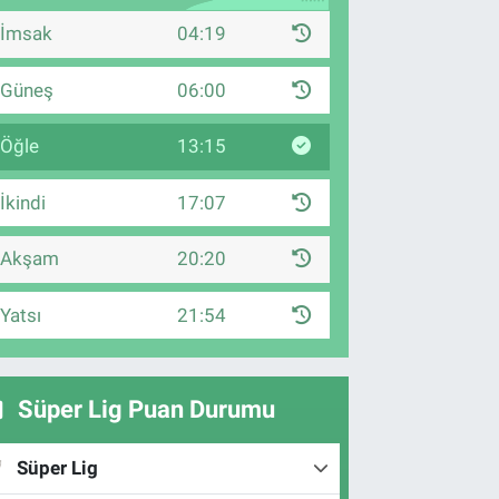
İmsak
04:19
Güneş
06:00
Öğle
13:15
İkindi
17:07
Akşam
20:20
Yatsı
21:54
Süper Lig Puan Durumu
Süper Lig