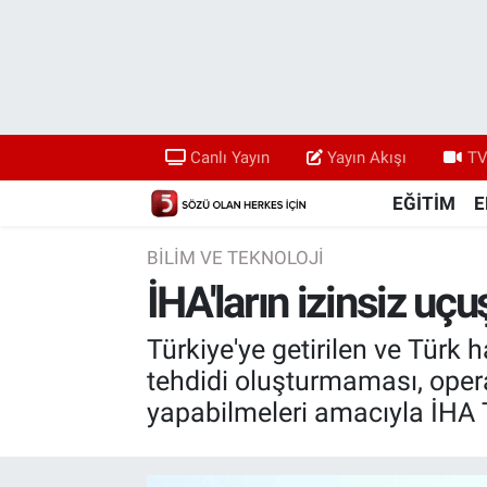
Canlı Yayın
Yayın Akışı
Canlı Yayın
Yayın Akışı
TV
TV 5 Ekranı ve Arşiv
EĞİTİM
E
BİLİM VE TEKNOLOJİ
İHA'ların izinsiz uç
Türkiye'ye getirilen ve Türk
tehdidi oluşturmaması, operas
yapabilmeleri amacıyla İHA 