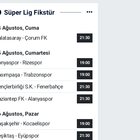
Süper Lig Fikstür
4 Ağustos, Cuma
latasaray - Çorum FK
21:30
5 Ağustos, Cumartesi
nyaspor - Rizespor
19:00
sımpaşa - Trabzonspor
19:00
nçlerbirliği S.K. - Fenerbahçe
21:30
ziantep FK - Alanyaspor
21:30
 Ağustos, Pazar
şakşehir - Kocaelispor
19:00
şiktaş - Eyüpspor
21:30