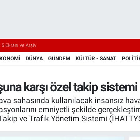
 5 Ekranı ve Arşiv
KONOMİ
DÜNYA
GÜNDEM
KÜLTÜR - SANAT
POLİTİ
uşuna karşı özel takip sistemi
 hava sahasında kullanılacak insansız hava
yonlarını emniyetli şekilde gerçekleştirme
Takip ve Trafik Yönetim Sistemi (İHATTYS