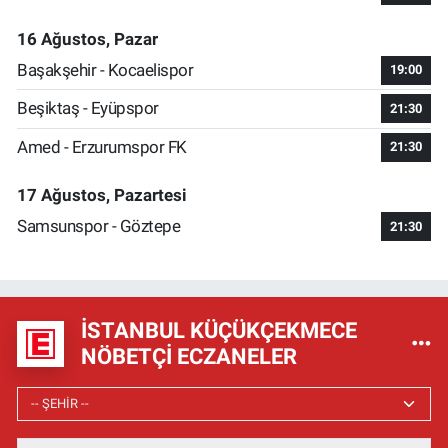
16 Ağustos, Pazar
Başakşehir - Kocaelispor
19:00
Beşiktaş - Eyüpspor
21:30
Amed - Erzurumspor FK
21:30
17 Ağustos, Pazartesi
Samsunspor - Göztepe
21:30
İSTANBUL KÜÇÜKÇEKMECE
NÖBETÇI ECZANELER