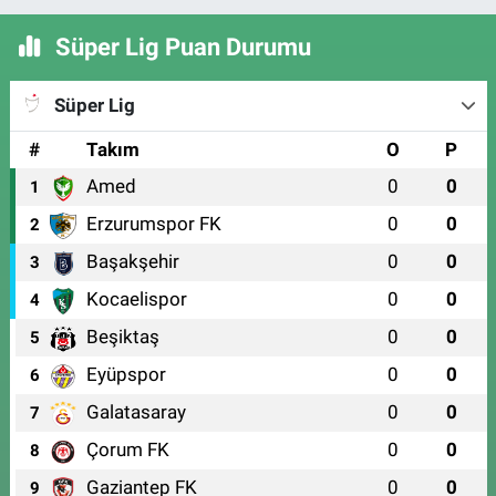
Süper Lig Puan Durumu
Süper Lig
#
Takım
O
P
Amed
0
0
1
Erzurumspor FK
0
0
2
Başakşehir
0
0
3
Kocaelispor
0
0
4
Beşiktaş
0
0
5
Eyüpspor
0
0
6
Galatasaray
0
0
7
Çorum FK
0
0
8
Gaziantep FK
0
0
9