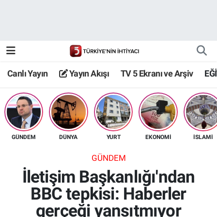
Canlı Yayın
Yayın Akışı
Canlı Yayın
Yayın Akışı
TV 5 Ekranı ve Arşiv
EĞ
TV 5 Ekranı ve Arşiv
GÜNDEM
DÜNYA
YURT
EKONOMİ
İSLAMİ
GÜNDEM
İletişim Başkanlığı'ndan
BBC tepkisi: Haberler
gerçeği yansıtmıyor