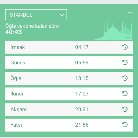
İSTANBUL
Öğle vaktine kalan süre
40:43
İmsak
04:17
Güneş
05:59
Öğle
13:15
İkindi
17:07
Akşam
20:21
Yatsı
21:56