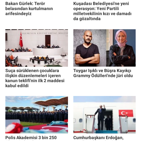
Bakan Gürlek: Terör
Kuşadası Belediyesi'ne yeni
belasından kurtulmanın
operasyon: Yeni Partili
arifesindeyiz
milletvekilinin kızı ve damadı
da gözaltında
Suça sürüklenen çocuklara
Toygar Işıklı ve Büşra Kayıkçı
ilişkin düzenlemeleri içeren
Grammy Ödülleri'nde jüri oldu
kanun teklifi'nin ilk 2 maddesi
kabul edildi
Polis Akademisi 3 bin 250
Cumhurbaşkanı Erdoğan,