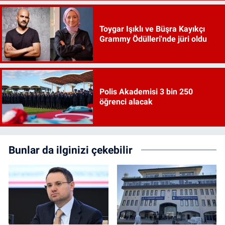
Toygar Işıklı ve Büşra Kayıkçı
Grammy Ödülleri'nde jüri oldu
Polis Akademisi 3 bin 250
öğrenci alacak
Bunlar da ilginizi çekebilir