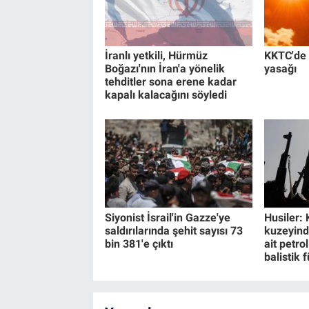
İranlı yetkili, Hürmüz
KKTC'de 
Boğazı'nın İran'a yönelik
yasağı
tehditler sona erene kadar
kapalı kalacağını söyledi
Siyonist İsrail'in Gazze'ye
Husiler: 
saldırılarında şehit sayısı 73
kuzeyind
bin 381'e çıktı
ait petro
balistik 