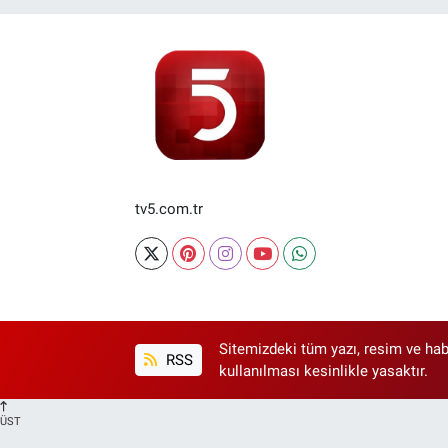
tv5.com.tr
Sitemizdeki tüm yazı, resim ve hab
RSS
kullanılması kesinlikle yasaktır.
ÜST