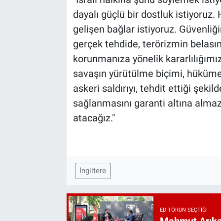
dayalı güçlü bir dostluk istiyoruz
gelişen bağlar istiyoruz. Güvenliğ
gerçek tehdide, terörizmin belası
korunmanıza yönelik kararlılığım
savaşın yürütülme biçimi, hükümetin
askeri saldırıyı, tehdit ettiği şeki
sağlanmasını garanti altına almazs
atacağız."
İngiltere
EDITÖRÜN SEÇTIĞI
Mahmut Arıkan