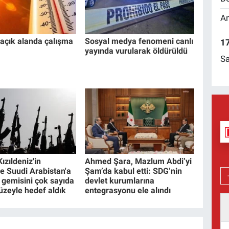
Am
açık alanda çalışma
Sosyal medya fenomeni canlı
17
yayında vurularak öldürüldü
Sa
Kızıldeniz'in
Ahmed Şara, Mazlum Abdi’yi
e Suudi Arabistan'a
Şam’da kabul etti: SDG’nin
l gemisini çok sayıda
devlet kurumlarına
füzeyle hedef aldık
entegrasyonu ele alındı