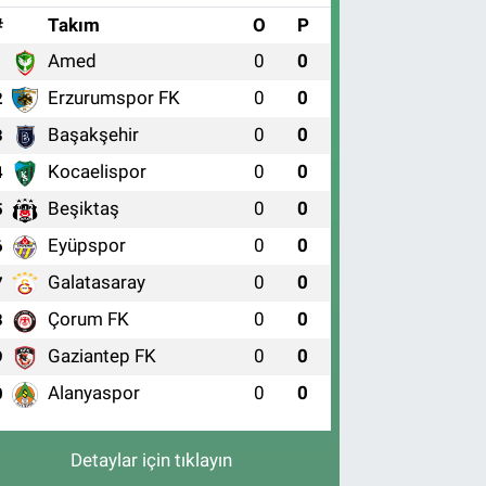
#
Takım
O
P
Amed
0
0
1
Erzurumspor FK
0
0
2
Başakşehir
0
0
3
Kocaelispor
0
0
4
Beşiktaş
0
0
5
Eyüpspor
0
0
6
Galatasaray
0
0
7
Çorum FK
0
0
8
Gaziantep FK
0
0
9
Alanyaspor
0
0
0
Detaylar için tıklayın