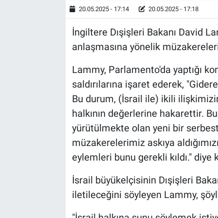
20.05.2025 - 17:14
20.05.2025 - 17:18
İngiltere Dışişleri Bakanı David La
anlaşmasına yönelik müzakerelerin 
Lammy, Parlamento'da yaptığı kon
saldırılarına işaret ederek, "Gide
Bu durum, (İsrail ile) ikili ilişkimiz
halkının değerlerine hakarettir. B
yürütülmekte olan yeni bir serbest
müzakerelerimiz askıya aldığımız
eylemleri bunu gerekli kıldı." diye
İsrail büyükelçisinin Dışişleri Baka
iletileceğini söyleyen Lammy, şöy
"İsrail halkına şunu söylemek istiy