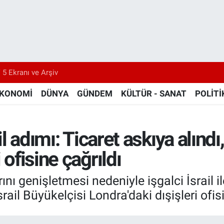
 5 Ekranı ve Arşiv
KONOMİ
DÜNYA
GÜNDEM
KÜLTÜR - SANAT
POLİTİ
il adımı: Ticaret askıya alındı
 ofisine çağrıldı
arını genişletmesi nedeniyle işgalci İsrail 
rail Büyükelçisi Londra'daki dışişleri ofisi