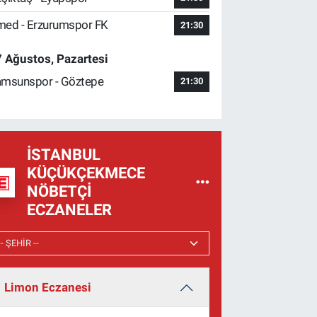
ed - Erzurumspor FK
21:30
 Ağustos, Pazartesi
msunspor - Göztepe
21:30
İSTANBUL
KÜÇÜKÇEKMECE
NÖBETÇI
ECZANELER
Limon Eczanesi