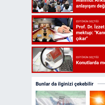
anlayışını değ
EDITÖRÜN SEÇTIĞI
Prof. Dr. İzz
mektup: "Kanu
çıkar"
EDITÖRÜN SEÇTIĞI
Konutlarda me
Bunlar da ilginizi çekebilir