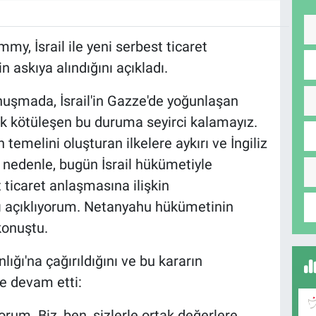
mmy, İsrail ile yeni serbest ticaret
askıya alındığını açıkladı.
uşmada, İsrail'in Gazze'de yoğunlaşan
rek kötüleşen bu duruma seyirci kalamayız.
in temelini oluşturan ilkelere aykırı ve İngiliz
u nedenle, bugün İsrail hükümetiyle
 ticaret anlaşmasına ilişkin
ı açıklıyorum. Netanyahu hükümetinin
 konuştu.
nlığı'na çağırıldığını ve bu kararın
le devam etti:
orum. Biz, ben, sizlerle ortak değerlere