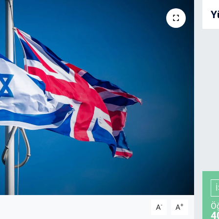
Y
Öğ
-
+
A
A
4