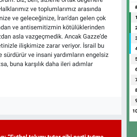
. Halklarımız ve toplumlarımız arasında
inize ve geleceğinize, İran’dan gelen çok
ndan ve antisemitizmin kötülüklerinden
ızdan asla vazgeçmedik. Ancak Gazze’de
izle ilişkimize zarar veriyor. İsrail bu
lde sürdürür ve insani yardımların engelsiz
a, buna karşılık daha ileri adımlar
1
: “Futbol takımı tutar gibi parti tutma