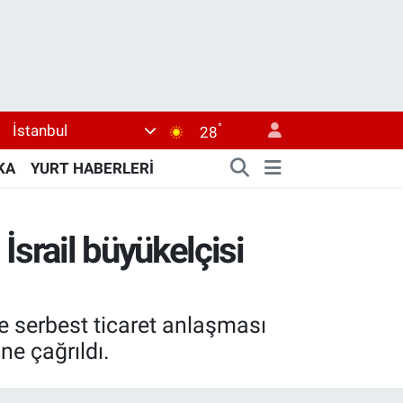
°
İstanbul
28
KA
YURT HABERLERİ
, İsrail büyükelçisi
ile serbest ticaret anlaşması
ne çağrıldı.