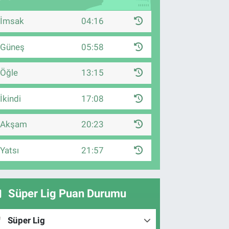
İmsak
04:16
Güneş
05:58
Öğle
13:15
İkindi
17:08
Akşam
20:23
Yatsı
21:57
Süper Lig Puan Durumu
Süper Lig