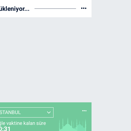
ükleniyor...
İSTANBUL
le vaktine kalan süre
0:30