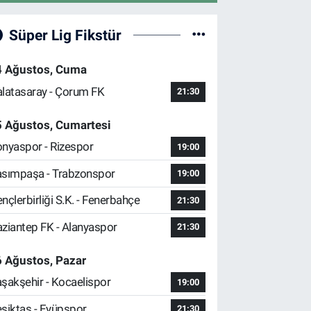
Süper Lig Fikstür
4 Ağustos, Cuma
latasaray - Çorum FK
21:30
5 Ağustos, Cumartesi
nyaspor - Rizespor
19:00
sımpaşa - Trabzonspor
19:00
nçlerbirliği S.K. - Fenerbahçe
21:30
ziantep FK - Alanyaspor
21:30
 Ağustos, Pazar
şakşehir - Kocaelispor
19:00
şiktaş - Eyüpspor
21:30