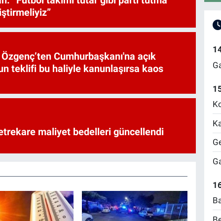
iştirmeliyiz”
1
et Özgenç’ten Cumhurbaşkanı'na açık
Ga
n teklifi bu haliyle kanunlaşırsa kaos
1
Ko
Ka
trekare maliyet bedelleri güncellendi
Ge
Ga
16
Ba
Be