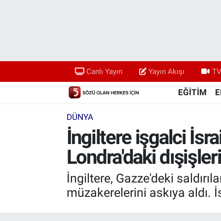
Canlı Yayın
Yayın Akışı
Canlı Yayın
Yayın Akışı
TV
TV 5 Ekranı ve Arşiv
EĞİTİM
E
DÜNYA
İngiltere işgalci İsra
Londra'daki dışişleri
İngiltere, Gazze'deki saldırıl
müzakerelerini askıya aldı. İs