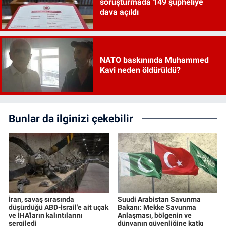
soruşturmada 149 şüpheliye
dava açıldı
NATO baskınında Muhammed
Kavi neden öldürüldü?
Bunlar da ilginizi çekebilir
İran, savaş sırasında
Suudi Arabistan Savunma
düşürdüğü ABD-İsrail'e ait uçak
Bakanı: Mekke Savunma
ve İHA'ların kalıntılarını
Anlaşması, bölgenin ve
sergiledi
dünyanın güvenliğine katkı