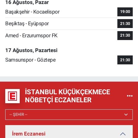
16 Ağustos, Pazar
Başakşehir - Kocaelispor
19:00
Beşiktaş - Eyüpspor
21:30
Amed - Erzurumspor FK
21:30
17 Ağustos, Pazartesi
Samsunspor - Göztepe
21:30
İSTANBUL KÜÇÜKÇEKMECE
NÖBETÇI ECZANELER
İrem Eczanesi