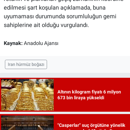
edilmesi şart koşulan açıklamada, buna
uyumaması durumunda sorumluluğun gemi
sahiplerine ait olduğu vurgulandı.
Kaynak:
Anadolu Ajansı
Iran hürmüz boğazı
Altının kilogram fiyatı 6 milyon
673 bin liraya yükseldi
"Casperlar" suç örgütüne yönelik