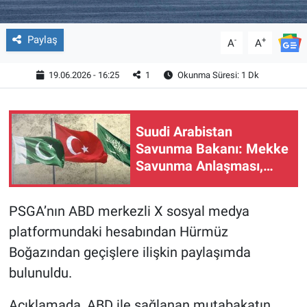
Paylaş
-
+
A
A
19.06.2026 - 16:25
1
Okunma Süresi: 1 Dk
Suudi Arabistan
Savunma Bakanı: Mekke
Savunma Anlaşması,
bölgenin ve dünyanın
güvenliğine katkı
PSGA’nın ABD merkezli X sosyal medya
sağlıyor
platformundaki hesabından Hürmüz
Boğazından geçişlere ilişkin paylaşımda
bulunuldu.
Açıklamada, ABD ile sağlanan mutabakatın