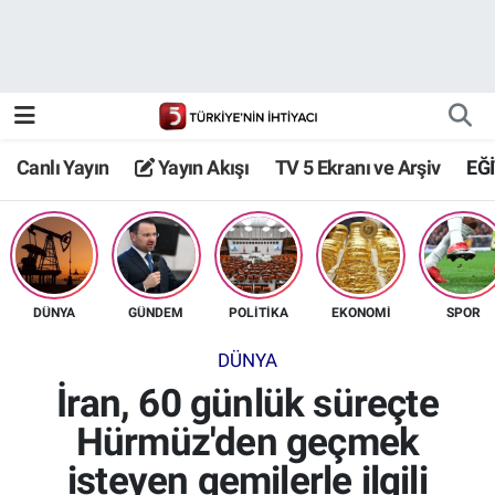
Canlı Yayın
Yayın Akışı
Canlı Yayın
Yayın Akışı
TV 5 Ekranı ve Arşiv
EĞ
TV 5 Ekranı ve Arşiv
DÜNYA
GÜNDEM
POLİTİKA
EKONOMİ
SPOR
DÜNYA
İran, 60 günlük süreçte
Hürmüz'den geçmek
isteyen gemilerle ilgili