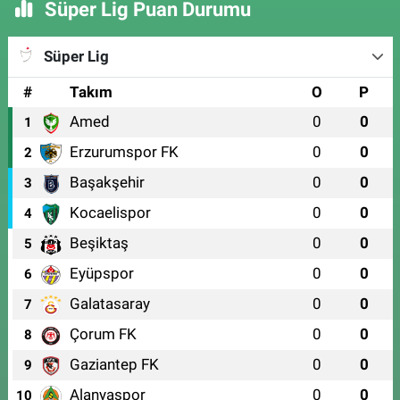
Süper Lig Puan Durumu
Süper Lig
#
Takım
O
P
Amed
0
0
1
Erzurumspor FK
0
0
2
Başakşehir
0
0
3
Kocaelispor
0
0
4
Beşiktaş
0
0
5
Eyüpspor
0
0
6
Galatasaray
0
0
7
Çorum FK
0
0
8
Gaziantep FK
0
0
9
Alanyaspor
0
0
10