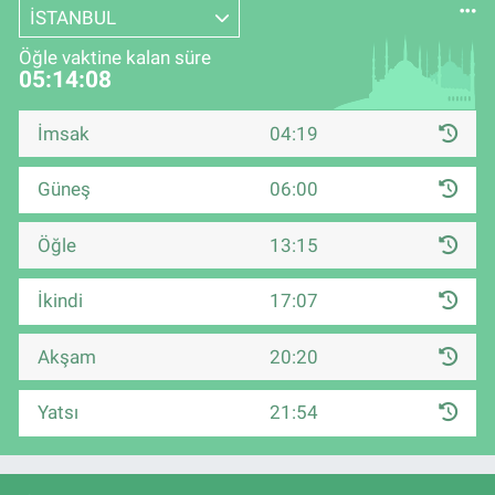
İSTANBUL
Öğle vaktine kalan süre
05:14:08
İmsak
04:19
Güneş
06:00
Öğle
13:15
İkindi
17:07
Akşam
20:20
Yatsı
21:54