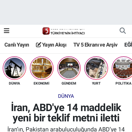
Canlı Yayın
Yayın Akışı
Canlı Yayın
Yayın Akışı
TV 5 Ekranı ve Arşiv
EĞ
TV 5 Ekranı ve Arşiv
DÜNYA
EKONOMİ
GÜNDEM
YURT
POLİTİKA
DÜNYA
İran, ABD'ye 14 maddelik
yeni bir teklif metni iletti
İran’ın, Pakistan arabuluculuğunda ABD’ye 14