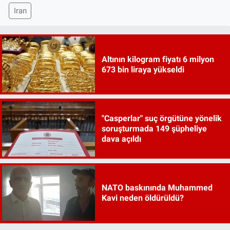
Iran
Altının kilogram fiyatı 6 milyon
673 bin liraya yükseldi
"Casperlar" suç örgütüne yönelik
soruşturmada 149 şüpheliye
dava açıldı
NATO baskınında Muhammed
Kavi neden öldürüldü?