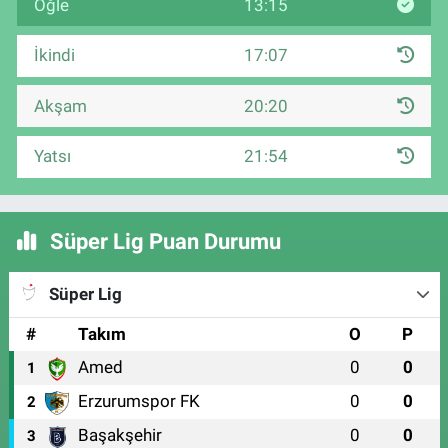
Öğle
13:15
İkindi
17:07
Akşam
20:20
Yatsı
21:54
Süper Lig Puan Durumu
Süper Lig
#
Takım
O
P
Amed
0
0
1
Erzurumspor FK
0
0
2
Başakşehir
0
0
3