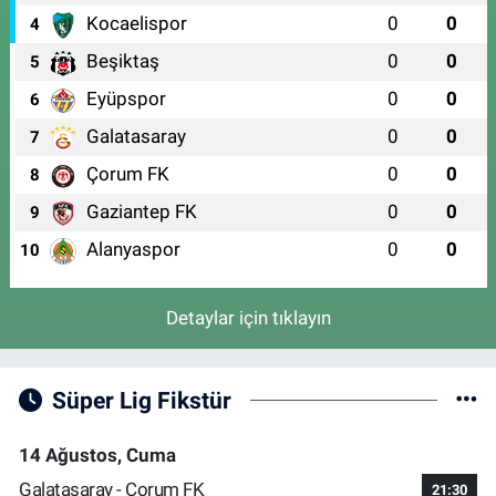
Kocaelispor
0
0
4
Beşiktaş
0
0
5
Eyüpspor
0
0
6
Galatasaray
0
0
7
Çorum FK
0
0
8
Gaziantep FK
0
0
9
Alanyaspor
0
0
10
Detaylar için tıklayın
Süper Lig Fikstür
14 Ağustos, Cuma
Galatasaray - Çorum FK
21:30