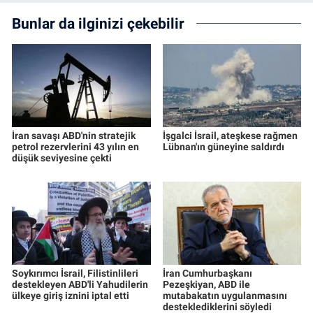
Bunlar da ilginizi çekebilir
İran savaşı ABD'nin stratejik
İşgalci İsrail, ateşkese rağmen
petrol rezervlerini 43 yılın en
Lübnan'ın güneyine saldırdı
düşük seviyesine çekti
Soykırımcı İsrail, Filistinlileri
İran Cumhurbaşkanı
destekleyen ABD'li Yahudilerin
Pezeşkiyan, ABD ile
ülkeye giriş iznini iptal etti
mutabakatın uygulanmasını
desteklediklerini söyledi