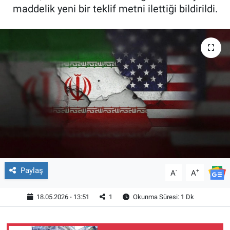
maddelik yeni bir teklif metni ilettiği bildirildi.
Paylaş
-
+
A
A
18.05.2026 - 13:51
1
Okunma Süresi: 1 Dk