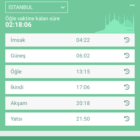
İSTANBUL
Öğle vaktine kalan süre
02:18:05
İmsak
04:22
Güneş
06:02
Öğle
13:15
İkindi
17:06
Akşam
20:18
Yatsı
21:50