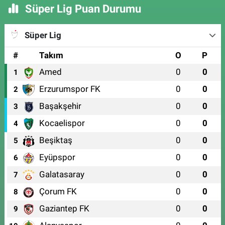
Süper Lig Puan Durumu
Süper Lig
#
Takım
O
P
Amed
0
0
1
Erzurumspor FK
0
0
2
Başakşehir
0
0
3
Kocaelispor
0
0
4
Beşiktaş
0
0
5
Eyüpspor
0
0
6
Galatasaray
0
0
7
Çorum FK
0
0
8
Gaziantep FK
0
0
9