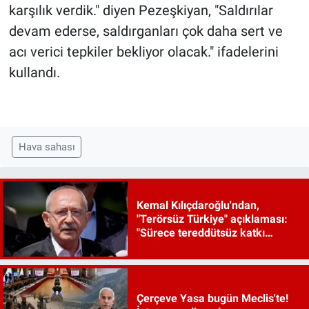
karşılık verdik." diyen Pezeşkiyan, "Saldırılar
devam ederse, saldırganları çok daha sert ve
acı verici tepkiler bekliyor olacak." ifadelerini
kullandı.
Hava sahası
Kemal Kılıçdaroğlu'ndan,
"Terörsüz Türkiye" açıklaması:
"Sürece tereddütsüz katkı
vereceğiz"
Çerçeve Yasa bugün Meclis'te!