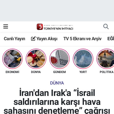
Canlı Yayın
Yayın Akışı
Canlı Yayın
Yayın Akışı
TV 5 Ekranı ve Arşiv
EĞ
TV 5 Ekranı ve Arşiv
EKONOMİ
DÜNYA
GÜNDEM
YURT
POLİTİKA
DÜNYA
İran'dan Irak'a “İsrail
saldırılarına karşı hava
sahasını denetleme” çağrısı