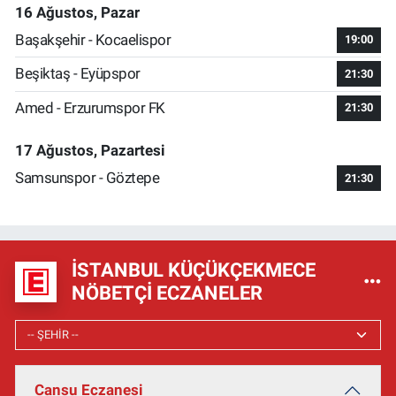
16 Ağustos, Pazar
Başakşehir - Kocaelispor
19:00
Beşiktaş - Eyüpspor
21:30
Amed - Erzurumspor FK
21:30
17 Ağustos, Pazartesi
Samsunspor - Göztepe
21:30
İSTANBUL KÜÇÜKÇEKMECE
NÖBETÇI ECZANELER
Cansu Eczanesi