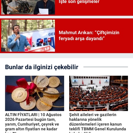
İşte son gelişmeler
Mahmut Arıkan: “Çiftçimizin
feryadı arşa dayandı”
Bunlar da ilginizi çekebilir
ALTIN FİYATLARI | 10 Ağustos
Şehit aileleri ve gazilerin
2026 Pazartesi bugün tam,
haklarına yönelik
yarım, Cumhuriyet, çeyrek ve
düzenlemeleri içeren kanun
gram altın fiyatları ne kadar
teklifi TBMM Genel Kurulunda