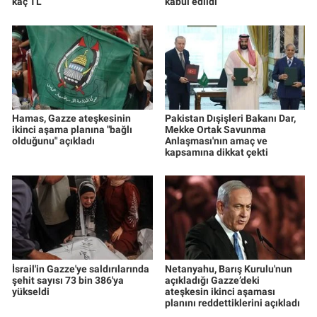
kaç TL
kabul edildi
Hamas, Gazze ateşkesinin
Pakistan Dışişleri Bakanı Dar,
ikinci aşama planına "bağlı
Mekke Ortak Savunma
olduğunu" açıkladı
Anlaşması'nın amaç ve
kapsamına dikkat çekti
İsrail'in Gazze'ye saldırılarında
Netanyahu, Barış Kurulu'nun
şehit sayısı 73 bin 386'ya
açıkladığı Gazze’deki
yükseldi
ateşkesin ikinci aşaması
planını reddettiklerini açıkladı