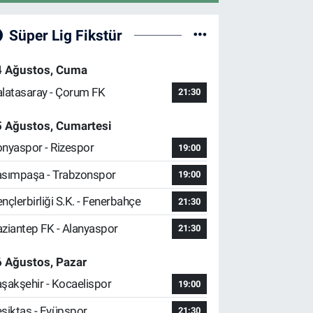
Süper Lig Fikstür
4 Ağustos, Cuma
latasaray - Çorum FK
21:30
5 Ağustos, Cumartesi
nyaspor - Rizespor
19:00
sımpaşa - Trabzonspor
19:00
nçlerbirliği S.K. - Fenerbahçe
21:30
ziantep FK - Alanyaspor
21:30
 Ağustos, Pazar
şakşehir - Kocaelispor
19:00
şiktaş - Eyüpspor
21:30