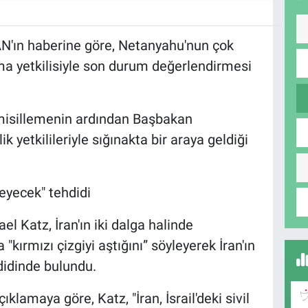
KAN'ın haberine göre, Netanyahu'nun çok
a yetkilisiyle son durum değerlendirmesi
n misillemenin ardından Başbakan
yetkilileriyle sığınakta bir araya geldiği
deyecek" tehdidi
el Katz, İran'ın iki dalga halinde
 "kırmızı çizgiyi aştığını” söyleyerek İran'ın
didinde bulundu.
lamaya göre, Katz, "İran, İsrail'deki sivil