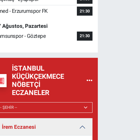
ed - Erzurumspor FK
21:30
 Ağustos, Pazartesi
msunspor - Göztepe
21:30
İSTANBUL
KÜÇÜKÇEKMECE
NÖBETÇI
ECZANELER
İrem Eczanesi