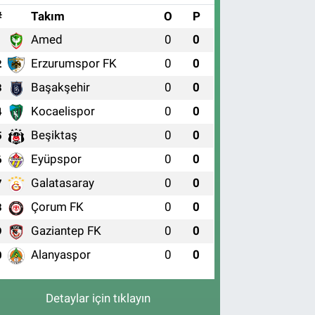
#
Takım
O
P
Amed
0
0
1
Erzurumspor FK
0
0
2
Başakşehir
0
0
3
Kocaelispor
0
0
4
Beşiktaş
0
0
5
Eyüpspor
0
0
6
Galatasaray
0
0
7
Çorum FK
0
0
8
Gaziantep FK
0
0
9
Alanyaspor
0
0
0
Detaylar için tıklayın