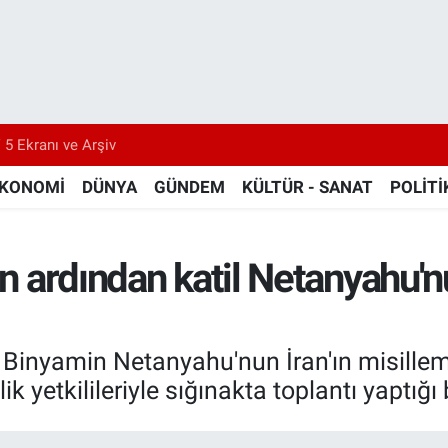
 5 Ekranı ve Arşiv
KONOMİ
DÜNYA
GÜNDEM
KÜLTÜR - SANAT
POLİTİ
in ardından katil Netanyahu'n
il Binyamin Netanyahu'nun İran'ın misillem
 yetkilileriyle sığınakta toplantı yaptığı bi