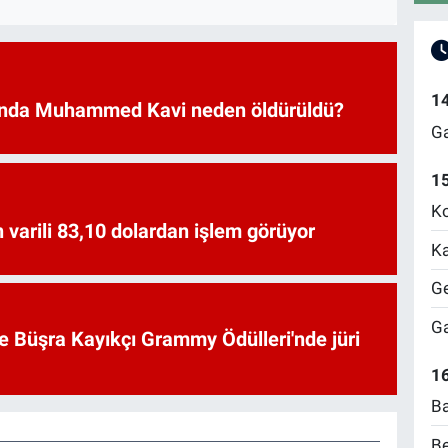
1
nda Muhammed Kavi neden öldürüldü?
Ga
1
Ko
 varili 83,10 dolardan işlem görüyor
Ka
Ge
Ga
ve Büşra Kayıkçı Grammy Ödülleri'nde jüri
16
Ba
Be