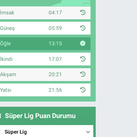
İmsak
04:17
Güneş
05:59
Öğle
13:15
İkindi
17:07
Akşam
20:21
Yatsı
21:56
Süper Lig Puan Durumu
Süper Lig