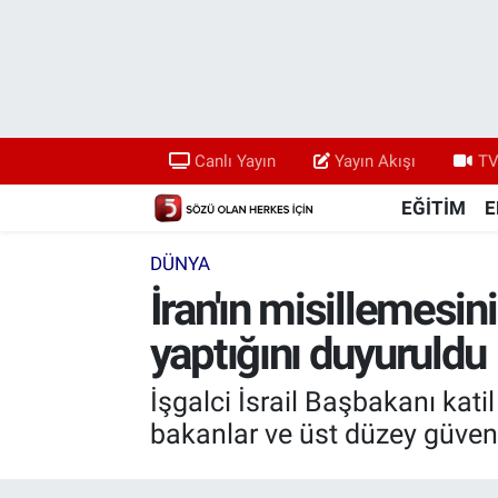
Canlı Yayın
Yayın Akışı
Canlı Yayın
Yayın Akışı
TV
TV 5 Ekranı ve Arşiv
EĞİTİM
E
DÜNYA
İran'ın misillemesin
yaptığını duyuruldu
İşgalci İsrail Başbakanı kat
bakanlar ve üst düzey güvenlik