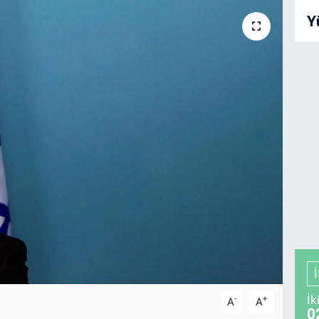
Y
İk
-
+
A
A
0