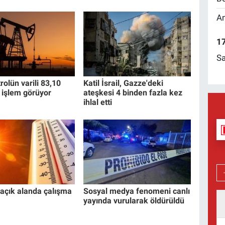
Am
17
Sa
rolün varili 83,10
Katil İsrail, Gazze'deki
 işlem görüyor
ateşkesi 4 binden fazla kez
ihlal etti
açık alanda çalışma
Sosyal medya fenomeni canlı
yayında vurularak öldürüldü