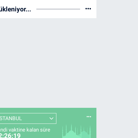
ükleniyor...
İSTANBUL
indi vaktine kalan süre
2:26:18