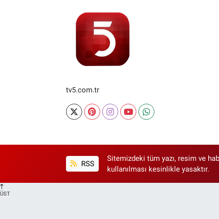
tv5.com.tr
Sitemizdeki tüm yazı, resim ve hab
RSS
kullanılması kesinlikle yasaktır.
ÜST