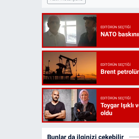
EDITÖRÜN SEÇTIĞI
NATO baskını
EDITÖRÜN SEÇTIĞI
Brent petrolün
EDITÖRÜN SEÇTIĞI
Toygar Işıklı 
oldu
Bunlar da ilginizi çekebilir