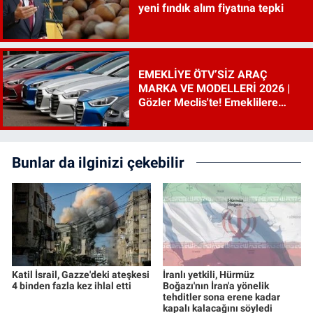
yeni fındık alım fiyatına tepki
EMEKLİYE ÖTV’SİZ ARAÇ
MARKA VE MODELLERİ 2026 |
Gözler Meclis'te! Emeklilere
ÖTV’siz araç çıkacak mı, şartları
ne?
Bunlar da ilginizi çekebilir
Katil İsrail, Gazze'deki ateşkesi
İranlı yetkili, Hürmüz
4 binden fazla kez ihlal etti
Boğazı'nın İran'a yönelik
tehditler sona erene kadar
kapalı kalacağını söyledi