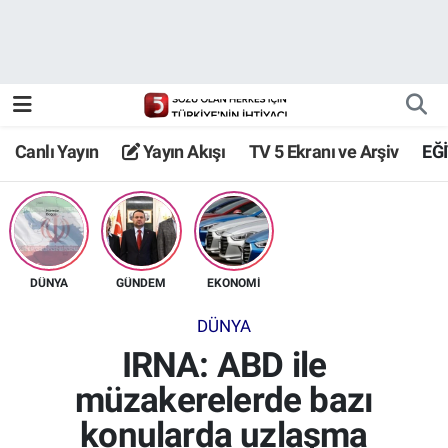
Canlı Yayın
Yayın Akışı
Canlı Yayın
Yayın Akışı
TV 5 Ekranı ve Arşiv
EĞ
TV 5 Ekranı ve Arşiv
DÜNYA
GÜNDEM
EKONOMİ
DÜNYA
IRNA: ABD ile
müzakerelerde bazı
konularda uzlaşma