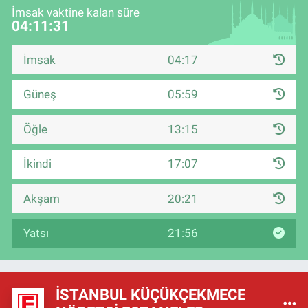
İmsak vaktine kalan süre
04:11:30
İmsak
04:17
Güneş
05:59
Öğle
13:15
İkindi
17:07
Akşam
20:21
Yatsı
21:56
İSTANBUL KÜÇÜKÇEKMECE