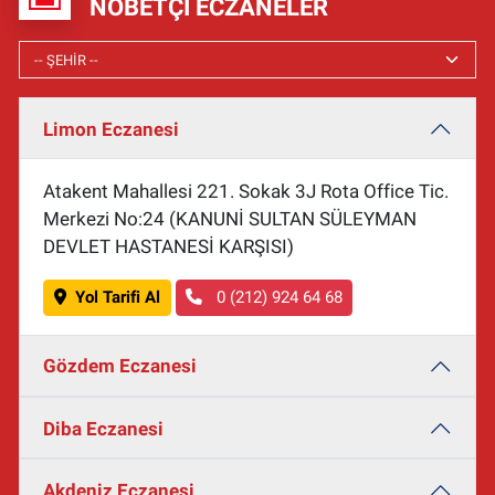
NÖBETÇI ECZANELER
Limon Eczanesi
Atakent Mahallesi 221. Sokak 3J Rota Office Tic.
Merkezi No:24 (KANUNİ SULTAN SÜLEYMAN
DEVLET HASTANESİ KARŞISI)
Yol Tarifi Al
0 (212) 924 64 68
Gözdem Eczanesi
Diba Eczanesi
Akdeniz Eczanesi