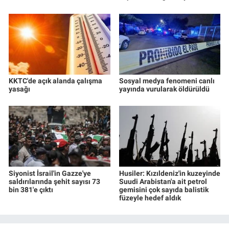
KKTC'de açık alanda çalışma
Sosyal medya fenomeni canlı
yasağı
yayında vurularak öldürüldü
Siyonist İsrail'in Gazze'ye
Husiler: Kızıldeniz'in kuzeyinde
saldırılarında şehit sayısı 73
Suudi Arabistan'a ait petrol
bin 381'e çıktı
gemisini çok sayıda balistik
füzeyle hedef aldık