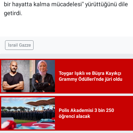
bir hayatta kalma mücadelesi" yürüttüğünü dile
getirdi.
İsrail Gazze
Toygar Işıklı ve Büşra Kayıkçı
Grammy Ödülleri'nde jüri oldu
Polis Akademisi 3 bin 250
öğrenci alacak