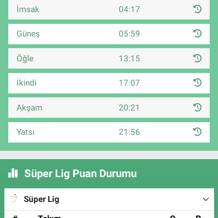
İmsak
04:17
Güneş
05:59
Öğle
13:15
İkindi
17:07
Akşam
20:21
Yatsı
21:56
Süper Lig Puan Durumu
Süper Lig