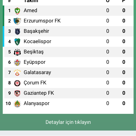
#
Takım
O
P
Amed
0
0
1
Erzurumspor FK
0
0
2
Başakşehir
0
0
3
Kocaelispor
0
0
4
Beşiktaş
0
0
5
Eyüpspor
0
0
6
Galatasaray
0
0
7
Çorum FK
0
0
8
Gaziantep FK
0
0
9
Alanyaspor
0
0
10
Detaylar için tıklayın