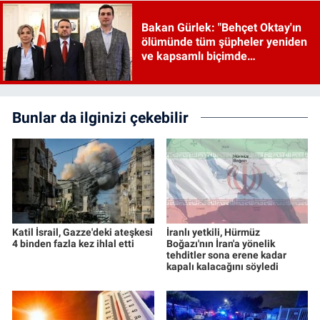
Bakan Gürlek: "Behçet Oktay'ın
ölümünde tüm şüpheler yeniden
ve kapsamlı biçimde
incelenecek"
Bunlar da ilginizi çekebilir
Katil İsrail, Gazze'deki ateşkesi
İranlı yetkili, Hürmüz
4 binden fazla kez ihlal etti
Boğazı'nın İran'a yönelik
tehditler sona erene kadar
kapalı kalacağını söyledi