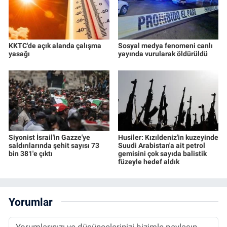
KKTC'de açık alanda çalışma
Sosyal medya fenomeni canlı
yasağı
yayında vurularak öldürüldü
Siyonist İsrail'in Gazze'ye
Husiler: Kızıldeniz'in kuzeyinde
saldırılarında şehit sayısı 73
Suudi Arabistan'a ait petrol
bin 381'e çıktı
gemisini çok sayıda balistik
füzeyle hedef aldık
Yorumlar