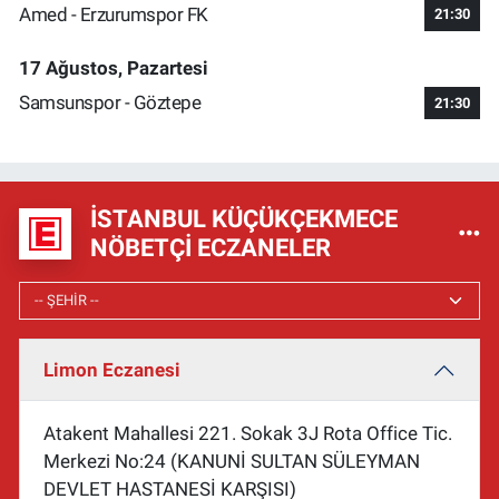
Amed - Erzurumspor FK
21:30
17 Ağustos, Pazartesi
Samsunspor - Göztepe
21:30
İSTANBUL KÜÇÜKÇEKMECE
NÖBETÇI ECZANELER
Limon Eczanesi
Atakent Mahallesi 221. Sokak 3J Rota Office Tic.
Merkezi No:24 (KANUNİ SULTAN SÜLEYMAN
DEVLET HASTANESİ KARŞISI)