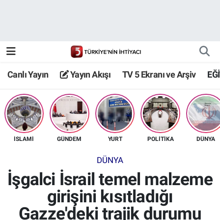
Canlı Yayın
Yayın Akışı
Canlı Yayın
Yayın Akışı
TV 5 Ekranı ve Arşiv
EĞ
TV 5 Ekranı ve Arşiv
İSLAMİ
GÜNDEM
YURT
POLİTİKA
DÜNYA
DÜNYA
İşgalci İsrail temel malzeme
girişini kısıtladığı
Gazze'deki trajik durumu