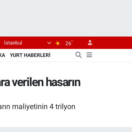
°
İstanbul
26
KA
YURT HABERLERİ
lara verilen hasarın
arın maliyetinin 4 trilyon