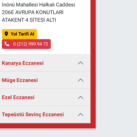
İnönü Mahallesi Halkalı Caddesi
206E AVRUPA KONUTLARI
ATAKENT 4 SİTESİ ALTI
Yol Tarifi Al
0 (212) 999 94 72
Kanarya Eczanesi
Müge Eczanesi
Ezel Eczanesi
Tepeüstü Sevinç Eczanesi