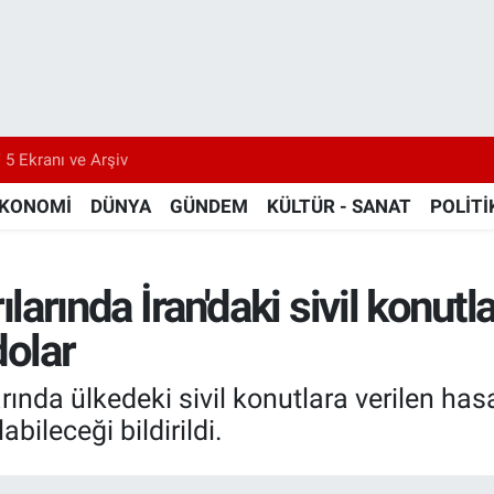
 5 Ekranı ve Arşiv
KONOMİ
DÜNYA
GÜNDEM
KÜLTÜR - SANAT
POLİTİ
ırılarında İran'daki sivil konut
dolar
ılarında ülkedeki sivil konutlara verilen has
bileceği bildirildi.