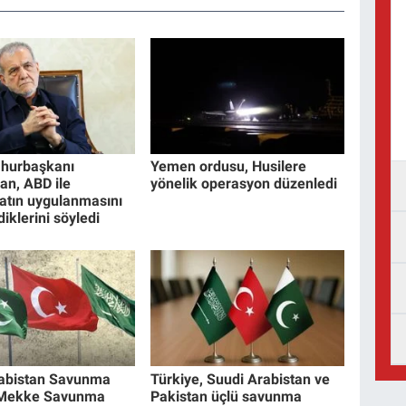
mhurbaşkanı
Yemen ordusu, Husilere
an, ABD ile
yönelik operasyon düzenledi
tın uygulanmasını
iklerini söyledi
rabistan Savunma
Türkiye, Suudi Arabistan ve
 Mekke Savunma
Pakistan üçlü savunma