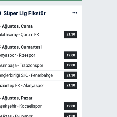
Süper Lig Fikstür
4 Ağustos, Cuma
latasaray - Çorum FK
21:30
5 Ağustos, Cumartesi
nyaspor - Rizespor
19:00
sımpaşa - Trabzonspor
19:00
nçlerbirliği S.K. - Fenerbahçe
21:30
ziantep FK - Alanyaspor
21:30
 Ağustos, Pazar
şakşehir - Kocaelispor
19:00
şiktaş - Eyüpspor
21:30