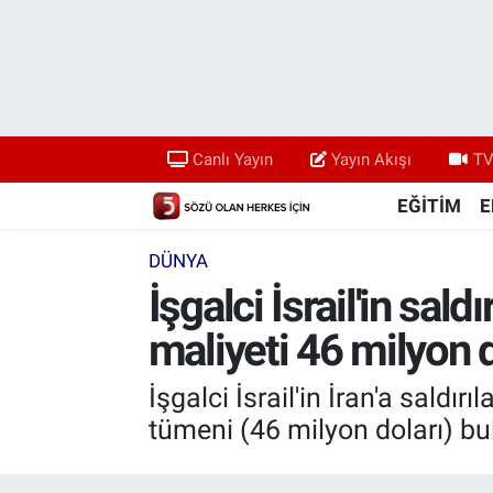
Canlı Yayın
Yayın Akışı
Canlı Yayın
Yayın Akışı
TV
TV 5 Ekranı ve Arşiv
EĞİTİM
E
DÜNYA
İşgalci İsrail'in sald
maliyeti 46 milyon 
İşgalci İsrail'in İran'a saldır
tümeni (46 milyon doları) bula