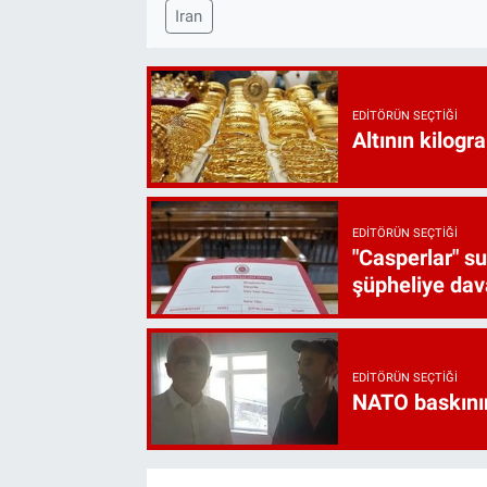
Iran
EDITÖRÜN SEÇTIĞI
Altının kilogr
EDITÖRÜN SEÇTIĞI
"Casperlar" s
şüpheliye dava
EDITÖRÜN SEÇTIĞI
NATO baskını