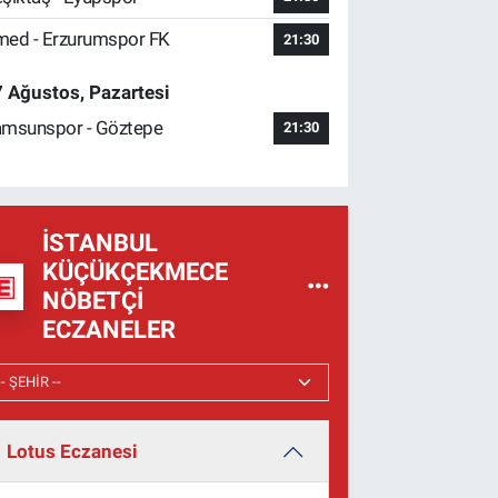
ed - Erzurumspor FK
21:30
 Ağustos, Pazartesi
msunspor - Göztepe
21:30
İSTANBUL
KÜÇÜKÇEKMECE
NÖBETÇI
ECZANELER
Lotus Eczanesi