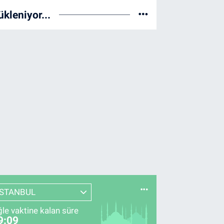
ükleniyor...
İSTANBUL
le vaktine kalan süre
9:08