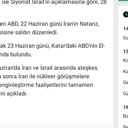
 ise Siyonist İsrail'in açıklamasına göre, 28
eren ABD, 22 Haziran günü İran'ın Natanz,
1
isine saldırı düzenledi.
Ga
rak 23 Haziran günü, Katar'daki ABD'nin El-
1
ında bulundu.
Ko
ran'da İran ve İsrail arasında ateşkes
Ka
 sonra İran ile nükleer görüşmelere
Ge
nginleştirme faaliyetlerini tamamen
ni açıkladı.
Ga
16
Ba
Be