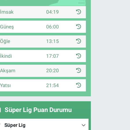
İmsak
04:19
Güneş
06:00
Öğle
13:15
İkindi
17:07
Akşam
20:20
Yatsı
21:54
Süper Lig Puan Durumu
Süper Lig