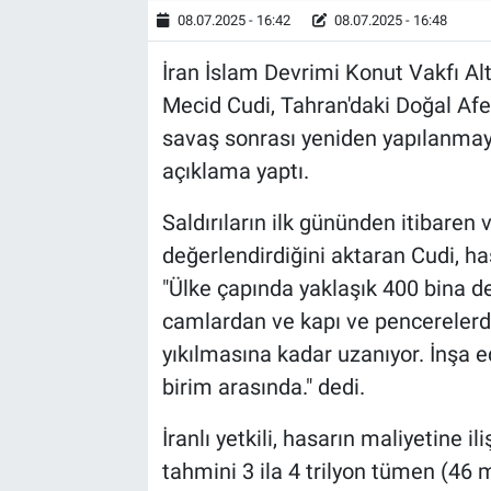
08.07.2025 - 16:42
08.07.2025 - 16:48
İran İslam Devrimi Konut Vakfı Al
Mecid Cudi, Tahran'daki Doğal Af
savaş sonrası yeniden yapılanmayı
açıklama yaptı.
Saldırıların ilk gününden itibaren v
değerlendirdiğini aktaran Cudi, hasa
"Ülke çapında yaklaşık 400 bina değ
camlardan ve kapı ve pencereler
yıkılmasına kadar uzanıyor. İnşa e
birim arasında." dedi.
İranlı yetkili, hasarın maliyetine il
tahmini 3 ila 4 trilyon tümen (46 m