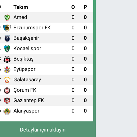
#
Takım
O
P
Amed
0
0
1
Erzurumspor FK
0
0
2
Başakşehir
0
0
3
Kocaelispor
0
0
4
Beşiktaş
0
0
5
Eyüpspor
0
0
6
Galatasaray
0
0
7
Çorum FK
0
0
8
Gaziantep FK
0
0
9
Alanyaspor
0
0
0
Detaylar için tıklayın