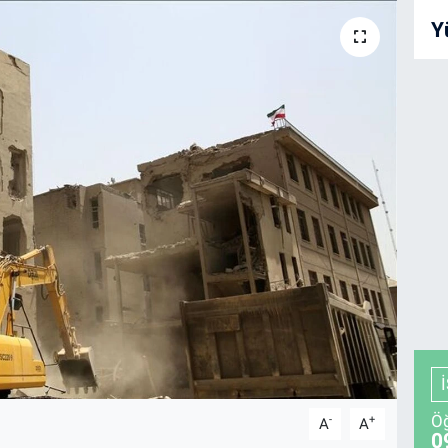
Y
Öğ
-
+
A
A
0