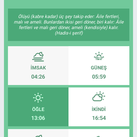
Ölüyü (kabre kadar) üç şey takip eder: Âile fertleri,
malı ve ameli. Bunlardan ikisi geri döner, biri kalır: Âile
fertleri ve malı geri döner, ameli (kendisiyle) kalır.
(Hadis-i şerif)
İMSAK
GÜNEŞ
04:26
05:59
ÖĞLE
İKINDI
13:06
16:54