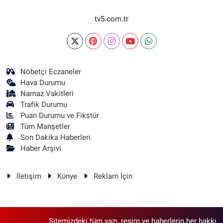
tv5.com.tr
Nöbetçi Eczaneler
Hava Durumu
Namaz Vakitleri
Trafik Durumu
Puan Durumu ve Fikstür
Tüm Manşetler
Son Dakika Haberleri
Haber Arşivi
İletişim
Künye
Reklam İçin
Sitemizdeki tüm yazı, resim ve haberlerin her hakkı