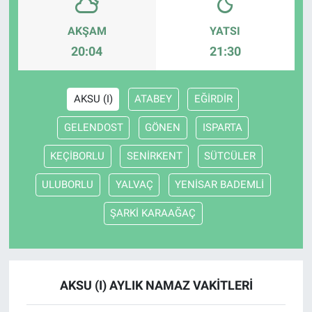
AKŞAM
YATSI
20:04
21:30
AKSU (I)
ATABEY
EĞİRDİR
GELENDOST
GÖNEN
ISPARTA
KEÇİBORLU
SENİRKENT
SÜTCÜLER
ULUBORLU
YALVAÇ
YENİSAR BADEMLİ
ŞARKİ KARAAĞAÇ
AKSU (I) AYLIK NAMAZ VAKITLERI