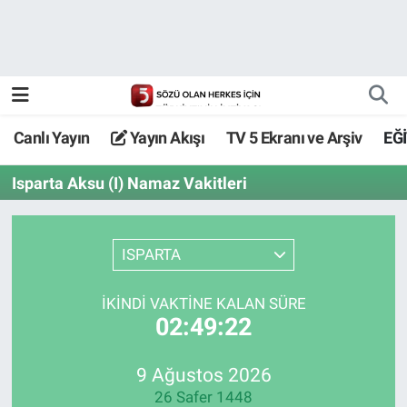
Canlı Yayın
Yayın Akışı
Canlı Yayın
Yayın Akışı
TV 5 Ekranı ve Arşiv
EĞ
TV 5 Ekranı ve Arşiv
Isparta Aksu (I) Namaz Vakitleri
ISPARTA
İKINDI VAKTİNE KALAN SÜRE
02:49:22
9 Ağustos 2026
26 Safer 1448