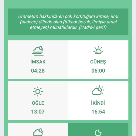
Ümmetim hakkında en çok korktuğum kimse, ilmi
(sadece) dilinde olan (itikadı bozuk, ilmiyle amel
etmeyen) münafıklardır. (Hadis-i şerif)
İMSAK
GÜNEŞ
04:28
06:00
ÖĞLE
İKINDI
13:07
16:54