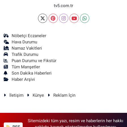
tv5.com.tr
Nöbetçi Eczaneler
Hava Durumu
Namaz Vakitleri
Trafik Durumu
Puan Durumu ve Fikstür
Tüm Manşetler
Son Dakika Haberleri
Haber Arşivi
İletişim
Künye
Reklam İçin
Sitemizdeki tüm yazı, resim ve haberlerin her hakkı