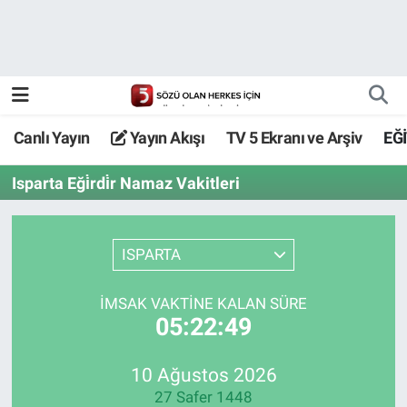
Canlı Yayın
Yayın Akışı
Canlı Yayın
Yayın Akışı
TV 5 Ekranı ve Arşiv
EĞ
TV 5 Ekranı ve Arşiv
Isparta Eği̇rdi̇r Namaz Vakitleri
ISPARTA
İMSAK VAKTİNE KALAN SÜRE
05:22:49
10 Ağustos 2026
27 Safer 1448