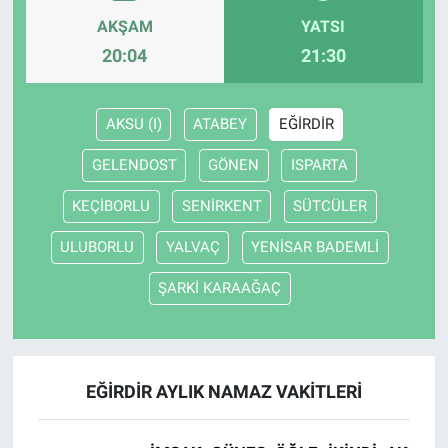
AKŞAM
YATSI
20:04
21:30
AKSU (I)
ATABEY
EĞİRDİR
GELENDOST
GÖNEN
ISPARTA
KEÇİBORLU
SENİRKENT
SÜTCÜLER
ULUBORLU
YALVAÇ
YENİSAR BADEMLİ
ŞARKİ KARAAĞAÇ
EĞİRDİR AYLIK NAMAZ VAKITLERI