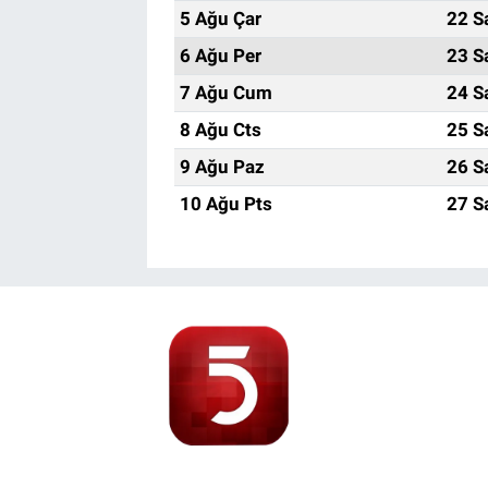
5 Ağu Çar
22 S
6 Ağu Per
23 S
7 Ağu Cum
24 S
8 Ağu Cts
25 S
9 Ağu Paz
26 S
10 Ağu Pts
27 S