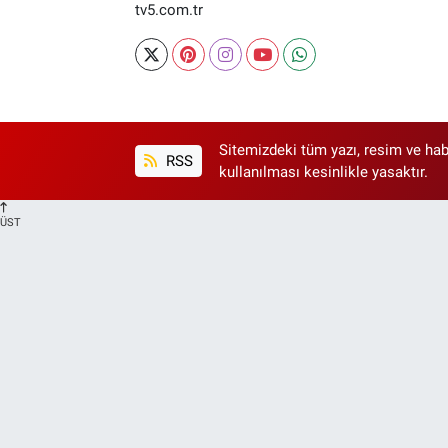
tv5.com.tr
Sitemizdeki tüm yazı, resim ve hab
RSS
kullanılması kesinlikle yasaktır.
ÜST