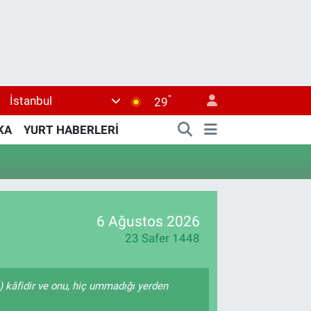
°
İstanbul
29
KA
YURT HABERLERİ
6 Ağustos 2026
23 Safer 1448
e) kâfidir ve onu, hiç ummadığı yerden