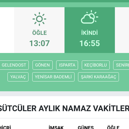
ÖĞLE
İKINDI
13:07
16:55
GELENDOST
GÖNEN
ISPARTA
KEÇİBORLU
SENİR
YALVAÇ
YENİSAR BADEMLİ
ŞARKİ KARAAĞAÇ
SÜTCÜLER AYLIK NAMAZ VAKITLER
HİCRİ
İMSAK
GÜNEŞ
ÖĞLE