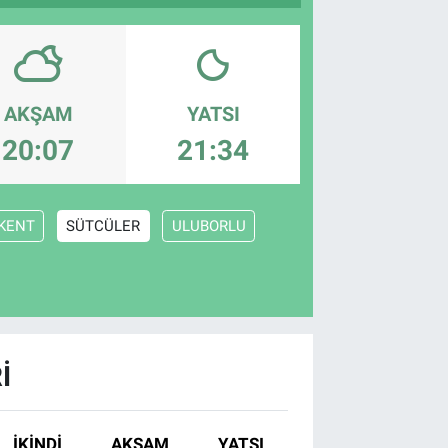
AKŞAM
YATSI
20:07
21:34
KENT
SÜTCÜLER
ULUBORLU
I
İKINDI
AKŞAM
YATSI