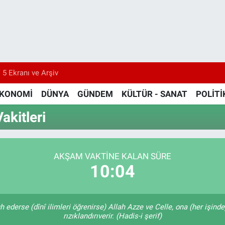
 5 Ekranı ve Arşiv
KONOMİ
DÜNYA
GÜNDEM
KÜLTÜR - SANAT
POLİTİ
akitleri
AKŞAM VAKTİNE KALAN SÜRE
10:03
 ederse (dînî ilimleri öğrenirse) Allah Azze ve Celle, ona (her işind
rızıklandırıverir. (Hadis-i şerif)