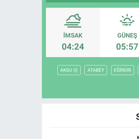
İMSAK
GÜNEŞ
04:24
05:57
AKSU (I)
ATABEY
EĞİRDİR