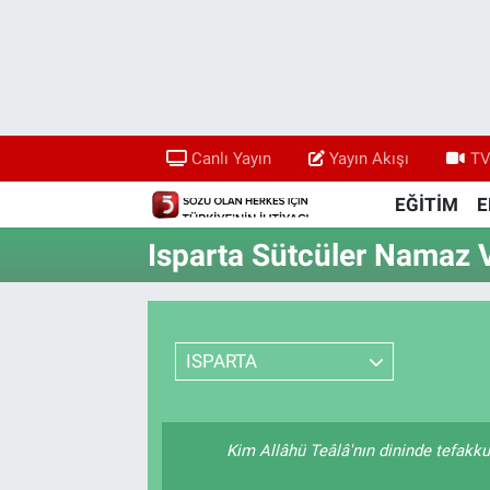
Canlı Yayın
Yayın Akışı
Canlı Yayın
Yayın Akışı
TV
TV 5 Ekranı ve Arşiv
EĞİTİM
E
Isparta Sütcüler Namaz V
ISPARTA
Kim Allâhü Teâlâ'nın dininde tefakkuh