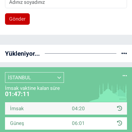
Gönder
Yükleniyor...
İSTANBUL
İmsak vaktine kalan süre
01:47:10
İmsak
04:20
Güneş
06:01