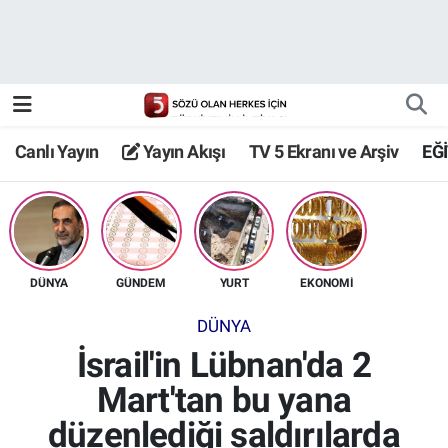
Canlı Yayın
Yayın Akışı
Canlı Yayın
Yayın Akışı
TV 5 Ekranı ve Arşiv
EĞ
TV 5 Ekranı ve Arşiv
DÜNYA
GÜNDEM
YURT
EKONOMİ
DÜNYA
İsrail'in Lübnan'da 2
Mart'tan bu yana
düzenlediği saldırılarda