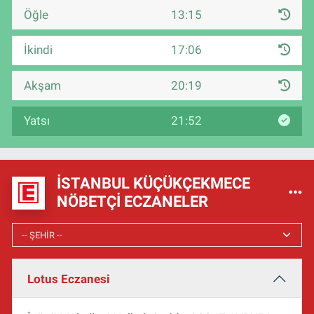
Öğle
13:15
İkindi
17:06
Akşam
20:19
Yatsı
21:52
İSTANBUL KÜÇÜKÇEKMECE
NÖBETÇI ECZANELER
Lotus Eczanesi