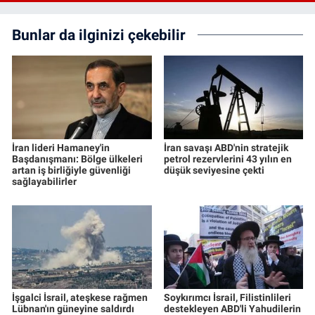
Bunlar da ilginizi çekebilir
İran lideri Hamaney'in
İran savaşı ABD'nin stratejik
Başdanışmanı: Bölge ülkeleri
petrol rezervlerini 43 yılın en
artan iş birliğiyle güvenliği
düşük seviyesine çekti
sağlayabilirler
İşgalci İsrail, ateşkese rağmen
Soykırımcı İsrail, Filistinlileri
Lübnan'ın güneyine saldırdı
destekleyen ABD'li Yahudilerin