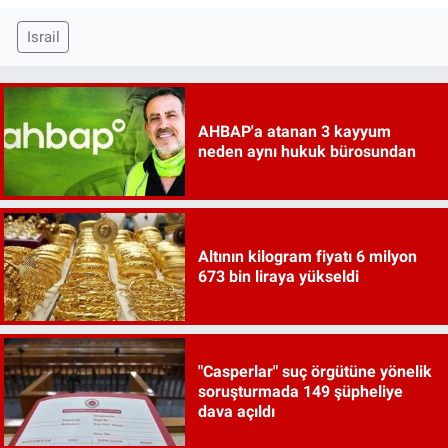
Israil
AHBAP'a atanan 3 kayyum
neden aynı hukuk bürosundan
Altının kilogram fiyatı 6 milyon
673 bin liraya yükseldi
"Casperlar" suç örgütüne yönelik
soruşturmada 149 şüpheliye
dava açıldı