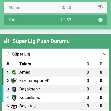
Akşam
20:23
Yatsı
21:57
Süper Lig Puan Durumu
Süper Lig
#
Takım
O
P
Amed
0
0
1
Erzurumspor FK
0
0
2
Başakşehir
0
0
3
Kocaelispor
0
0
4
Beşiktaş
0
0
5