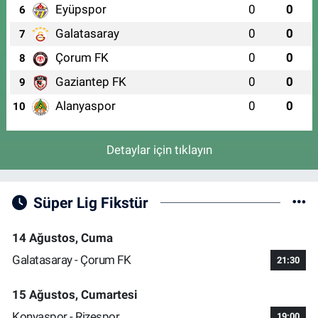
Eyüpspor
0
0
6
Galatasaray
0
0
7
Çorum FK
0
0
8
Gaziantep FK
0
0
9
Alanyaspor
0
0
10
Detaylar için tıklayın
Süper Lig Fikstür
14 Ağustos, Cuma
Galatasaray - Çorum FK
21:30
15 Ağustos, Cumartesi
Konyaspor - Rizespor
19:00