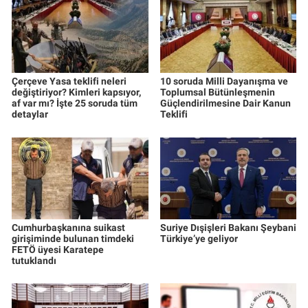
Çerçeve Yasa teklifi neleri
10 soruda Milli Dayanışma ve
değiştiriyor? Kimleri kapsıyor,
Toplumsal Bütünleşmenin
af var mı? İşte 25 soruda tüm
Güçlendirilmesine Dair Kanun
detaylar
Teklifi
Cumhurbaşkanına suikast
Suriye Dışişleri Bakanı Şeybani
girişiminde bulunan timdeki
Türkiye’ye geliyor
FETÖ üyesi Karatepe
tutuklandı