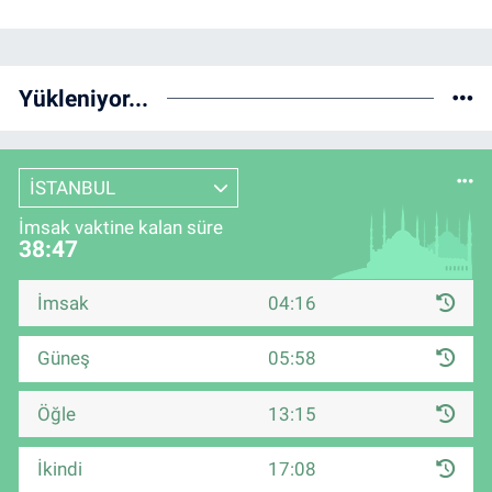
Yükleniyor...
İSTANBUL
İmsak vaktine kalan süre
38:47
İmsak
04:16
Güneş
05:58
Öğle
13:15
İkindi
17:08