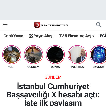
Canlı Yayın
Yayın Akışı
Canlı Yayın
Yayın Akışı
TV 5 Ekranı ve Arşiv
EĞ
TV 5 Ekranı ve Arşiv
YURT
GÜNDEM
DÜNYA
POLİTİKA
EKONOMİ
GÜNDEM
İstanbul Cumhuriyet
Başsavcılığı X hesabı açtı:
İşte ilk paylaşım