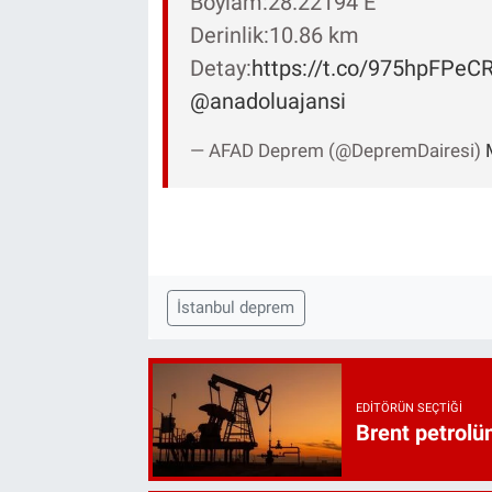
Boylam:28.22194 E
Derinlik:10.86 km
Detay:
https://t.co/975hpFPeC
@anadoluajansi
— AFAD Deprem (@DepremDairesi)
İstanbul deprem
EDITÖRÜN SEÇTIĞI
Brent petrolün