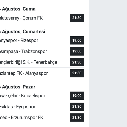
4 Ağustos, Cuma
latasaray - Çorum FK
21:30
5 Ağustos, Cumartesi
nyaspor - Rizespor
19:00
sımpaşa - Trabzonspor
19:00
nçlerbirliği S.K. - Fenerbahçe
21:30
ziantep FK - Alanyaspor
21:30
 Ağustos, Pazar
şakşehir - Kocaelispor
19:00
şiktaş - Eyüpspor
21:30
ed - Erzurumspor FK
21:30