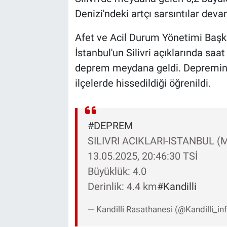
Denizi'ndeki artçı sarsıntılar deva
Afet ve Acil Durum Yönetimi Başka
İstanbul'un Silivri açıklarında saa
deprem meydana geldi. Depremin d
ilçelerde hissedildiği öğrenildi.
#DEPREM
SILIVRI ACIKLARI-ISTANBUL 
13.05.2025, 20:46:30 TSİ
Büyüklük: 4.0
Derinlik: 4.4 km
#Kandilli
— Kandilli Rasathanesi (@Kandilli_in