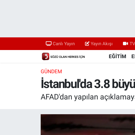
Canlı Yayın
Yayın Akışı
Canlı Yayın
Yayın Akışı
TV
TV 5 Ekranı ve Arşiv
EĞİTİM
E
GÜNDEM
İstanbul'da 3.8 bü
AFAD'dan yapılan açıklamaya 