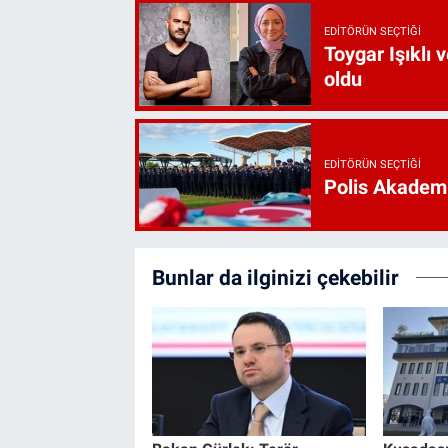
EDITÖRÜN SEÇTIĞI
Toygar Işıklı 
oldu
EDITÖRÜN SEÇTIĞI
Polis Akademi
Bunlar da ilginizi çekebilir