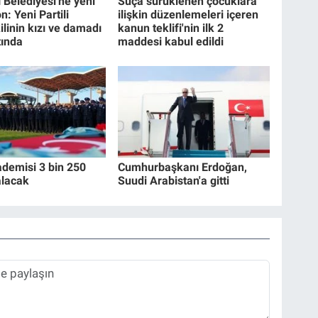
 Belediyesi'ne yeni
Suça sürüklenen çocuklara
: Yeni Partili
ilişkin düzenlemeleri içeren
ilinin kızı ve damadı
kanun teklifi'nin ilk 2
tında
maddesi kabul edildi
ademisi 3 bin 250
Cumhurbaşkanı Erdoğan,
alacak
Suudi Arabistan'a gitti