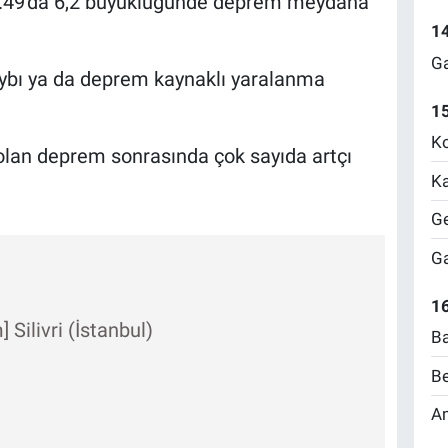
12.49'da 6,2 büyüklüğünde deprem meydana
1
Ga
ybı ya da deprem kaynaklı yaralanma
1
Ko
lan deprem sonrasında çok sayıda artçı
Ka
Ge
Ga
16
Silivri (İstanbul)
Ba
Be
Am