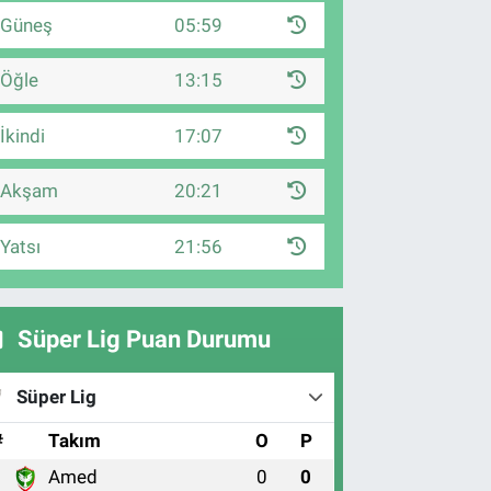
Güneş
05:59
Öğle
13:15
İkindi
17:07
Akşam
20:21
Yatsı
21:56
Süper Lig Puan Durumu
Süper Lig
#
Takım
O
P
Amed
0
0
1