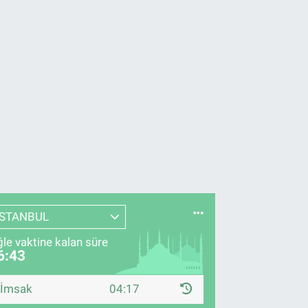
İSTANBUL
le vaktine kalan süre
6:42
İmsak
04:17