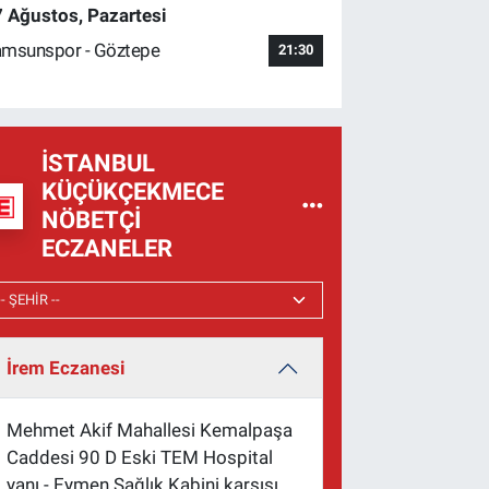
 Ağustos, Pazartesi
msunspor - Göztepe
21:30
İSTANBUL
KÜÇÜKÇEKMECE
NÖBETÇI
ECZANELER
İrem Eczanesi
Mehmet Akif Mahallesi Kemalpaşa
Caddesi 90 D Eski TEM Hospital
yanı - Eymen Sağlık Kabini karşısı