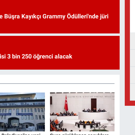
ve Büşra Kayıkçı Grammy Ödülleri'nde jüri
si 3 bin 250 öğrenci alacak