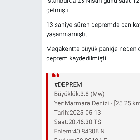
İstanbul'da 23 Nisan günü saat 
gelmişti.
13 saniye süren depremde can ka
yaşanmamıştı.
Megakentte büyük paniğe neden o
deprem kaydedilmişti.
#DEPREM
Büyüklük:3.8 (Mw)
Yer:Marmara Denizi - [25.25 km] 
Tarih:2025-05-13
Saat:20:46:30 TSİ
Enlem:40.84306 N