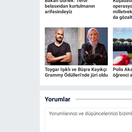
Bakan Gürlek: Terör
Kuşadası
belasından kurtulmanın
operasyon
arifesindeyiz
milletvek
da gözal
Toygar Işıklı ve Büşra Kayıkçı
Polis Ak
Grammy Ödülleri'nde jüri oldu
öğrenci 
Yorumlar