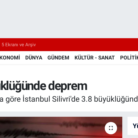
 5 Ekranı ve Arşiv
KONOMİ
DÜNYA
GÜNDEM
KÜLTÜR - SANAT
POLİTİ
yüklüğünde deprem
göre İstanbul Silivri'de 3.8 büyüklüğünd
Y