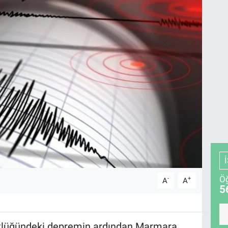
Öğ
-
+
A
A
5
yüklüğündeki depremin ardından Marmara