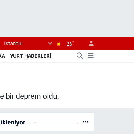
°
İstanbul
26
KA
YURT HABERLERİ
e bir deprem oldu.
ükleniyor...