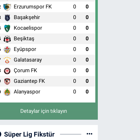
Erzurumspor FK
0
0
2
Başakşehir
0
0
3
Kocaelispor
0
0
4
Beşiktaş
0
0
5
Eyüpspor
0
0
6
Galatasaray
0
0
7
Çorum FK
0
0
8
Gaziantep FK
0
0
9
Alanyaspor
0
0
0
Detaylar için tıklayın
Süper Lig Fikstür