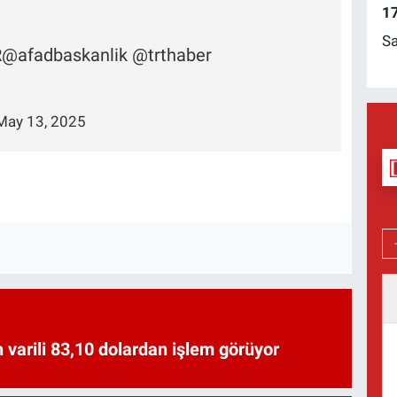
17
Sa
R
@afadbaskanlik
@trthaber
May 13, 2025
 varili 83,10 dolardan işlem görüyor