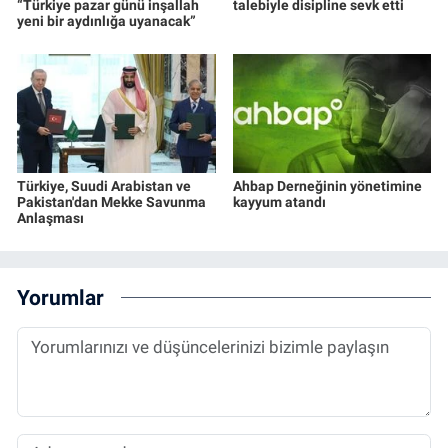
“Türkiye pazar günü inşallah
talebiyle disipline sevk etti
yeni bir aydınlığa uyanacak”
Türkiye, Suudi Arabistan ve
Ahbap Derneğinin yönetimine
Pakistan'dan Mekke Savunma
kayyum atandı
Anlaşması
Yorumlar