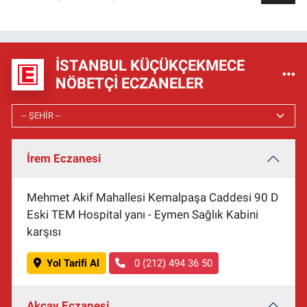
İSTANBUL KÜÇÜKÇEKMECE
NÖBETÇI ECZANELER
İrem Eczanesi
Mehmet Akif Mahallesi Kemalpaşa Caddesi 90 D
Eski TEM Hospital yanı - Eymen Sağlık Kabini
karşısı
Yol Tarifi Al
0 (212) 494 36 50
Akçay Eczanesi