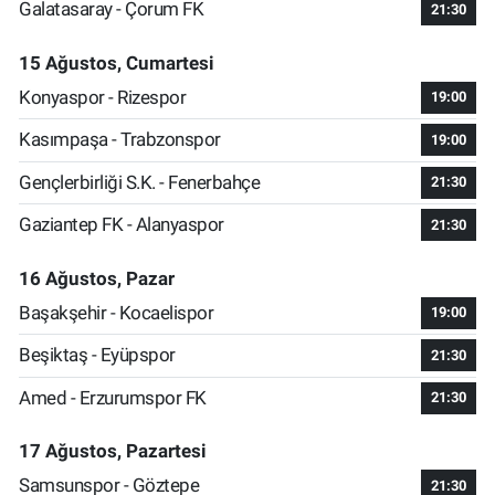
Galatasaray - Çorum FK
21:30
15 Ağustos, Cumartesi
Konyaspor - Rizespor
19:00
Kasımpaşa - Trabzonspor
19:00
Gençlerbirliği S.K. - Fenerbahçe
21:30
Gaziantep FK - Alanyaspor
21:30
16 Ağustos, Pazar
Başakşehir - Kocaelispor
19:00
Beşiktaş - Eyüpspor
21:30
Amed - Erzurumspor FK
21:30
17 Ağustos, Pazartesi
Samsunspor - Göztepe
21:30