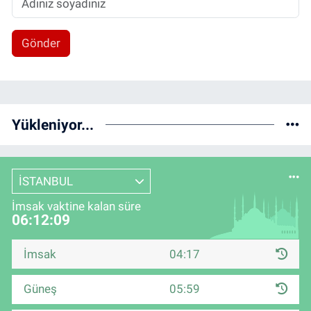
Gönder
Yükleniyor...
İSTANBUL
İmsak vaktine kalan süre
06:12:09
İmsak
04:17
Güneş
05:59