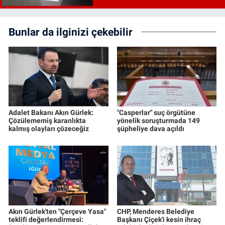
Bunlar da ilginizi çekebilir
Adalet Bakanı Akın Gürlek:
"Casperlar" suç örgütüne
Çözülememiş karanlıkta
yönelik soruşturmada 149
kalmış olayları çözeceğiz
şüpheliye dava açıldı
Akın Gürlek'ten "Çerçeve Yasa"
CHP, Menderes Belediye
teklifi değerlendirmesi:
Başkanı Çiçek'i kesin ihraç