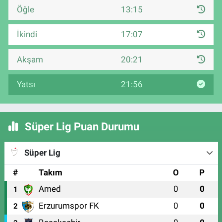
Öğle
13:15
İkindi
17:07
Akşam
20:21
Yatsı
21:56
Süper Lig Puan Durumu
Süper Lig
#
Takım
O
P
Amed
0
0
1
Erzurumspor FK
0
0
2