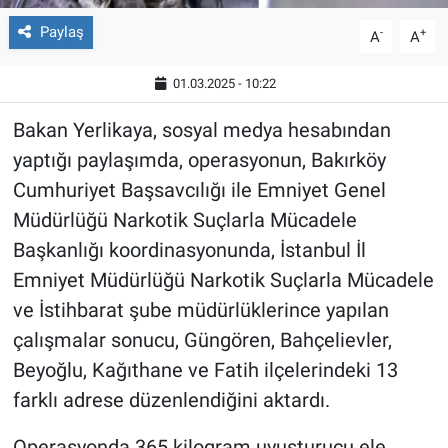
Paylaş
-
+
A
A
01.03.2025 - 10:22
Bakan Yerlikaya, sosyal medya hesabından
yaptığı paylaşımda, operasyonun, Bakırköy
Cumhuriyet Başsavcılığı ile Emniyet Genel
Müdürlüğü Narkotik Suçlarla Mücadele
Başkanlığı koordinasyonunda, İstanbul İl
Emniyet Müdürlüğü Narkotik Suçlarla Mücadele
ve İstihbarat şube müdürlüklerince yapılan
çalışmalar sonucu, Güngören, Bahçelievler,
Beyoğlu, Kağıthane ve Fatih ilçelerindeki 13
farklı adrese düzenlendiğini aktardı.
Operasyonda 365 kilogram uyuşturucu ele