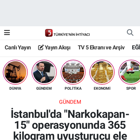
Canlı Yayın
Yayın Akışı
Canlı Yayın
Yayın Akışı
TV 5 Ekranı ve Arşiv
EĞ
TV 5 Ekranı ve Arşiv
DÜNYA
GÜNDEM
POLİTİKA
EKONOMİ
SPOR
GÜNDEM
İstanbul'da "Narkokapan-
15" operasyonunda 365
kilogram uyuşturucu ele