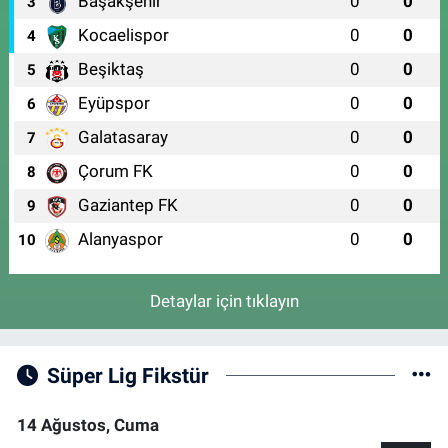
Başakşehir
0
0
3
Kocaelispor
0
0
4
Beşiktaş
0
0
5
Eyüpspor
0
0
6
Galatasaray
0
0
7
Çorum FK
0
0
8
Gaziantep FK
0
0
9
Alanyaspor
0
0
10
Detaylar için tıklayın
Süper Lig Fikstür
14 Ağustos, Cuma