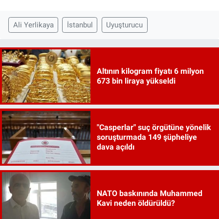
Ali Yerlikaya
İstanbul
Uyuşturucu
Altının kilogram fiyatı 6 milyon
673 bin liraya yükseldi
"Casperlar" suç örgütüne yönelik
soruşturmada 149 şüpheliye
dava açıldı
NATO baskınında Muhammed
Kavi neden öldürüldü?