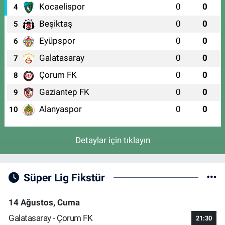
Kocaelispor
0
0
4
Beşiktaş
0
0
5
Eyüpspor
0
0
6
Galatasaray
0
0
7
Çorum FK
0
0
8
Gaziantep FK
0
0
9
Alanyaspor
0
0
10
Detaylar için tıklayın
Süper Lig Fikstür
14 Ağustos, Cuma
Galatasaray - Çorum FK
21:30