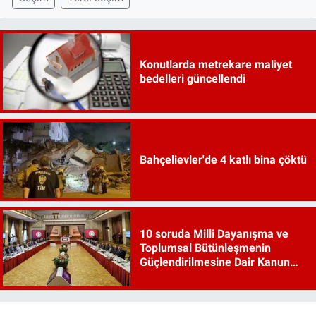
Konutlarda metrekare maliyet
bedelleri güncellendi
Bahçelievler'de 4 katlı bina çöktü
10 soruda Milli Dayanışma ve
Toplumsal Bütünleşmenin
Güçlendirilmesine Dair Kanun
Teklifi