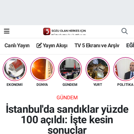
Canlı Yayın
Yayın Akışı
Canlı Yayın
Yayın Akışı
TV 5 Ekranı ve Arşiv
EĞ
TV 5 Ekranı ve Arşiv
EKONOMİ
DÜNYA
GÜNDEM
YURT
POLİTİKA
GÜNDEM
İstanbul'da sandıklar yüzde
100 açıldı: İşte kesin
sonuçlar