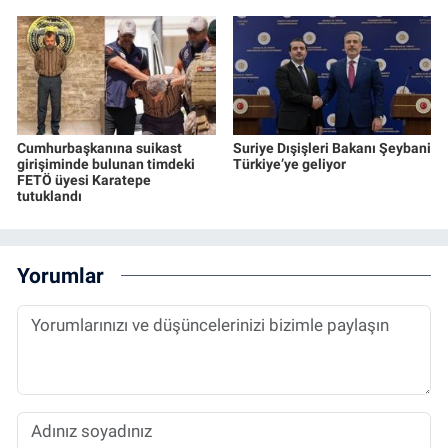
Cumhurbaşkanına suikast
Suriye Dışişleri Bakanı Şeybani
girişiminde bulunan timdeki
Türkiye’ye geliyor
FETÖ üyesi Karatepe
tutuklandı
Yorumlar