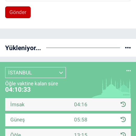
Gönder
Yükleniyor...
İSTANBUL
Öğle vaktine kalan süre
04:10:32
İmsak
04:16
Güneş
05:58
Öğle
13:15