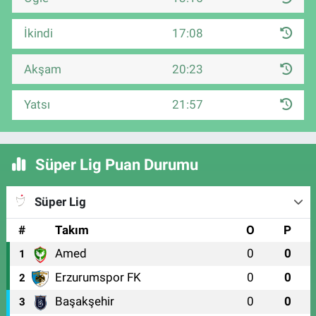
İkindi
17:08
Akşam
20:23
Yatsı
21:57
Süper Lig Puan Durumu
Süper Lig
#
Takım
O
P
Amed
0
0
1
Erzurumspor FK
0
0
2
Başakşehir
0
0
3