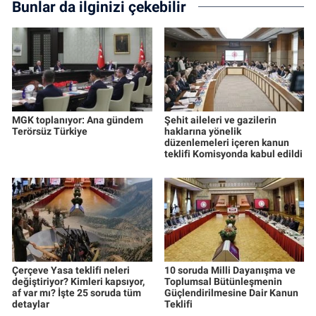
Bunlar da ilginizi çekebilir
MGK toplanıyor: Ana gündem
Şehit aileleri ve gazilerin
Terörsüz Türkiye
haklarına yönelik
düzenlemeleri içeren kanun
teklifi Komisyonda kabul edildi
Çerçeve Yasa teklifi neleri
10 soruda Milli Dayanışma ve
değiştiriyor? Kimleri kapsıyor,
Toplumsal Bütünleşmenin
af var mı? İşte 25 soruda tüm
Güçlendirilmesine Dair Kanun
detaylar
Teklifi