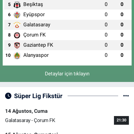
Beşiktaş
0
0
5
Eyüpspor
0
0
6
Galatasaray
0
0
7
Çorum FK
0
0
8
Gaziantep FK
0
0
9
Alanyaspor
0
0
10
Detaylar için tıklayın
Süper Lig Fikstür
14 Ağustos, Cuma
Galatasaray - Çorum FK
21:30