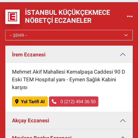
İSTANBUL KÜÇÜKÇEKMECE
NÖBETÇI ECZANELER
İrem Eczanesi
Mehmet Akif Mahallesi Kemalpaşa Caddesi 90 D
Eski TEM Hospital yanı - Eymen Sağlık Kabini
karşısı
Yol Tarifi Al
0 (212) 494 36 50
Akçay Eczanesi
Mevlana Bozkır Eczanesi