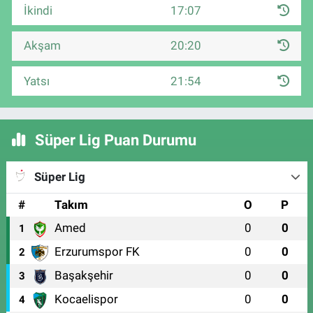
İkindi
17:07
Akşam
20:20
Yatsı
21:54
Süper Lig Puan Durumu
Süper Lig
#
Takım
O
P
Amed
0
0
1
Erzurumspor FK
0
0
2
Başakşehir
0
0
3
Kocaelispor
0
0
4