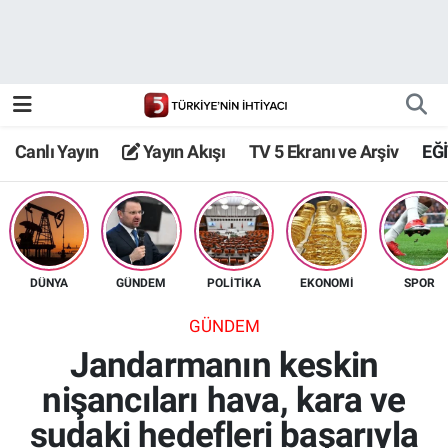
Canlı Yayın
Yayın Akışı
Canlı Yayın
Yayın Akışı
TV 5 Ekranı ve Arşiv
EĞ
TV 5 Ekranı ve Arşiv
DÜNYA
GÜNDEM
POLİTİKA
EKONOMİ
SPOR
GÜNDEM
Jandarmanın keskin
nişancıları hava, kara ve
sudaki hedefleri başarıyla