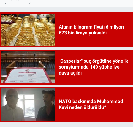
Altının kilogram fiyatı 6 milyon
673 bin liraya yükseldi
"Casperlar" suç örgütüne yönelik
soruşturmada 149 şüpheliye
dava açıldı
NATO baskınında Muhammed
Kavi neden öldürüldü?