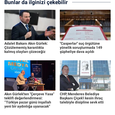
Bunlar da ilginizi çekebilir
Adalet Bakanı Akın Gürlek:
"Casperlar" suç örgütüne
Çözülememiş karanlıkta
yönelik soruşturmada 149
kalmış olayları çözeceğiz
şüpheliye dava açıldı
Akın Gürlek'ten "Çerçeve Yasa"
CHP, Menderes Belediye
teklifi değerlendirmesi:
Başkanı Çiçek'i kesin ihraç
“Türkiye pazar günü inşallah
talebiyle disipline sevk etti
yeni bir aydınlığa uyanacak”