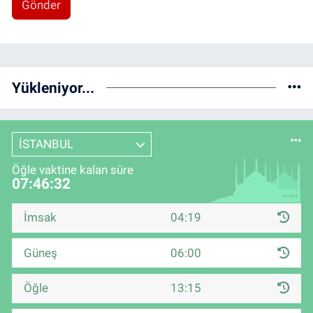
Gönder
Yükleniyor...
İSTANBUL
Öğle vaktine kalan süre
07:46:31
İmsak
04:19
Güneş
06:00
Öğle
13:15