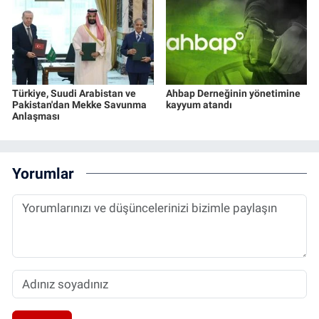
Türkiye, Suudi Arabistan ve
Ahbap Derneğinin yönetimine
Pakistan'dan Mekke Savunma
kayyum atandı
Anlaşması
Yorumlar