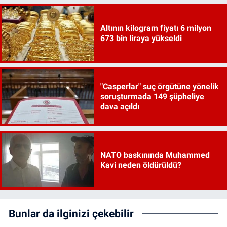
Altının kilogram fiyatı 6 milyon
673 bin liraya yükseldi
"Casperlar" suç örgütüne yönelik
soruşturmada 149 şüpheliye
dava açıldı
NATO baskınında Muhammed
Kavi neden öldürüldü?
Bunlar da ilginizi çekebilir