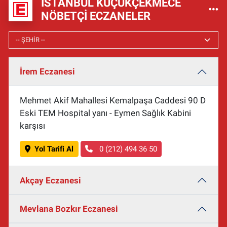
İSTANBUL KÜÇÜKÇEKMECE
NÖBETÇI ECZANELER
İrem Eczanesi
Mehmet Akif Mahallesi Kemalpaşa Caddesi 90 D
Eski TEM Hospital yanı - Eymen Sağlık Kabini
karşısı
Yol Tarifi Al
0 (212) 494 36 50
Akçay Eczanesi
Mevlana Bozkır Eczanesi