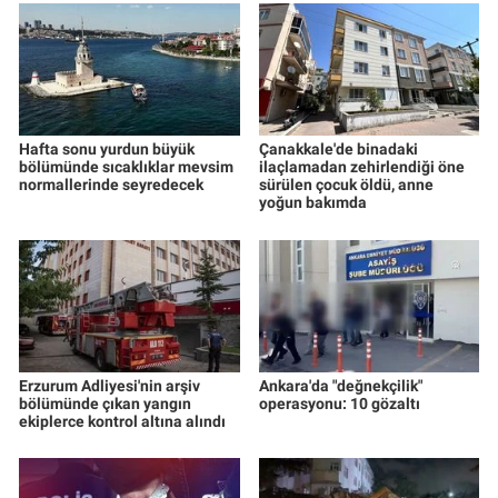
Hafta sonu yurdun büyük
Çanakkale'de binadaki
bölümünde sıcaklıklar mevsim
ilaçlamadan zehirlendiği öne
normallerinde seyredecek
sürülen çocuk öldü, anne
yoğun bakımda
Erzurum Adliyesi'nin arşiv
Ankara'da "değnekçilik"
bölümünde çıkan yangın
operasyonu: 10 gözaltı
ekiplerce kontrol altına alındı