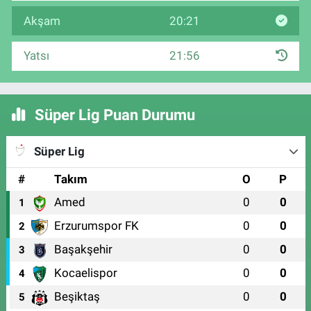
Akşam
20:21
Yatsı
21:56
Süper Lig Puan Durumu
Süper Lig
#
Takım
O
P
Amed
0
0
1
Erzurumspor FK
0
0
2
Başakşehir
0
0
3
Kocaelispor
0
0
4
Beşiktaş
0
0
5