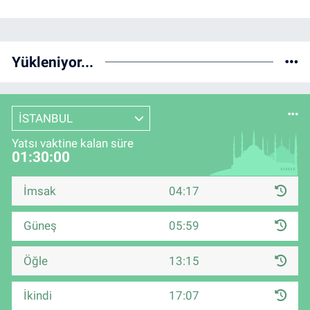
Yükleniyor...
İSTANBUL
Yatsı vaktine kalan süre
01:29:59
İmsak
04:17
Güneş
05:59
Öğle
13:15
İkindi
17:07