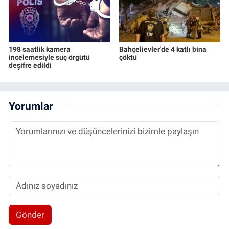
198 saatlik kamera
Bahçelievler'de 4 katlı bina
incelemesiyle suç örgütü
çöktü
deşifre edildi
Yorumlar
Gönder