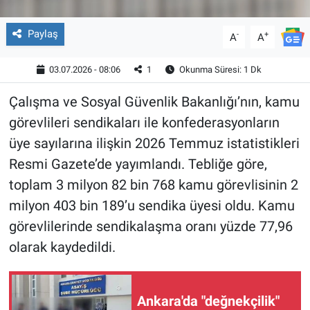
Paylaş
-
+
A
A
03.07.2026 - 08:06
1
Okunma Süresi: 1 Dk
Çalışma ve Sosyal Güvenlik Bakanlığı’nın, kamu
görevlileri sendikaları ile konfederasyonların
üye sayılarına ilişkin 2026 Temmuz istatistikleri
Resmi Gazete’de yayımlandı. Tebliğe göre,
toplam 3 milyon 82 bin 768 kamu görevlisinin 2
milyon 403 bin 189’u sendika üyesi oldu. Kamu
görevlilerinde sendikalaşma oranı yüzde 77,96
olarak kaydedildi.
Ankara'da "değnekçilik"