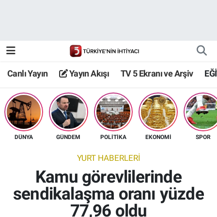
Canlı Yayın
Yayın Akışı
Canlı Yayın
Yayın Akışı
TV 5 Ekranı ve Arşiv
EĞ
TV 5 Ekranı ve Arşiv
DÜNYA
GÜNDEM
POLİTİKA
EKONOMİ
SPOR
YURT HABERLERİ
Kamu görevlilerinde
sendikalaşma oranı yüzde
77,96 oldu