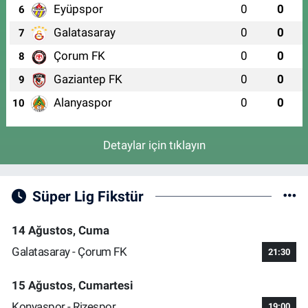
Eyüpspor
0
0
6
Galatasaray
0
0
7
Çorum FK
0
0
8
Gaziantep FK
0
0
9
Alanyaspor
0
0
10
Detaylar için tıklayın
Süper Lig Fikstür
14 Ağustos, Cuma
Galatasaray - Çorum FK
21:30
15 Ağustos, Cumartesi
Konyaspor - Rizespor
19:00