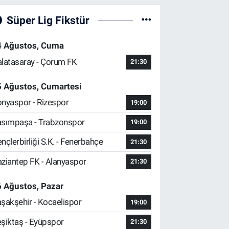
Süper Lig Fikstür
4 Ağustos, Cuma
latasaray - Çorum FK
21:30
5 Ağustos, Cumartesi
nyaspor - Rizespor
19:00
sımpaşa - Trabzonspor
19:00
nçlerbirliği S.K. - Fenerbahçe
21:30
ziantep FK - Alanyaspor
21:30
 Ağustos, Pazar
şakşehir - Kocaelispor
19:00
şiktaş - Eyüpspor
21:30