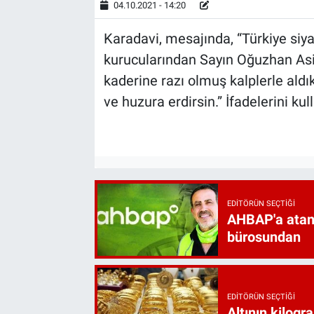
04.10.2021 - 14:20
Karadavi, mesajında, “Türkiye siya
kurucularından Sayın Oğuzhan Asilt
kaderine razı olmuş kalplerle aldı
ve huzura erdirsin.” İfadelerini kul
EDITÖRÜN SEÇTIĞI
AHBAP'a atan
bürosundan
EDITÖRÜN SEÇTIĞI
Altının kilogr