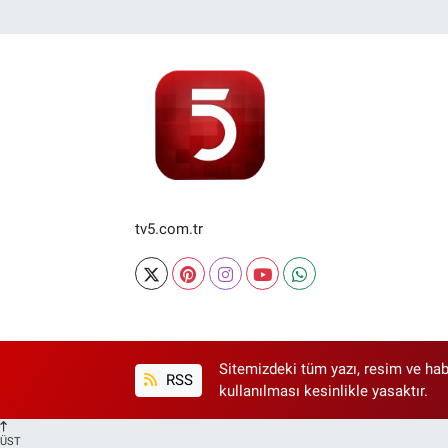
tv5.com.tr
Sitemizdeki tüm yazı, resim ve hab
RSS
kullanılması kesinlikle yasaktır.
ÜST