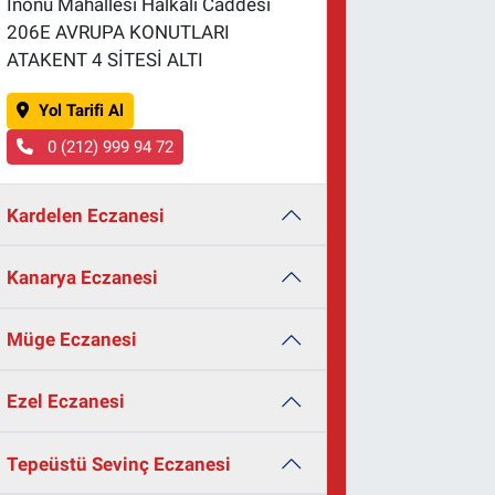
İnönü Mahallesi Halkalı Caddesi
206E AVRUPA KONUTLARI
ATAKENT 4 SİTESİ ALTI
Yol Tarifi Al
0 (212) 999 94 72
Kardelen Eczanesi
Kanarya Eczanesi
Müge Eczanesi
Ezel Eczanesi
Tepeüstü Sevinç Eczanesi