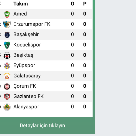
#
Takım
O
P
Amed
0
0
1
Erzurumspor FK
0
0
2
Başakşehir
0
0
3
Kocaelispor
0
0
4
Beşiktaş
0
0
5
Eyüpspor
0
0
6
Galatasaray
0
0
7
Çorum FK
0
0
8
Gaziantep FK
0
0
9
Alanyaspor
0
0
0
Detaylar için tıklayın