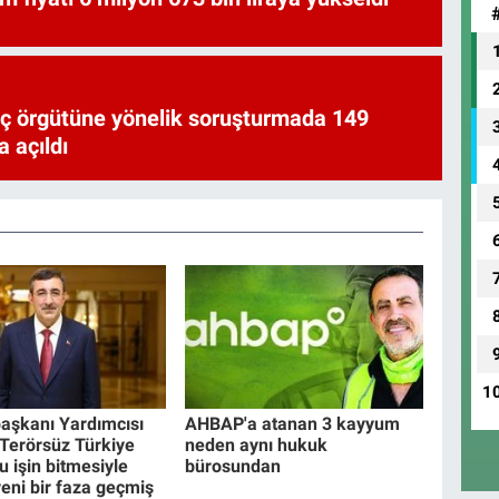
uç örgütüne yönelik soruşturmada 149
 açıldı
1
şkanı Yardımcısı
AHBAP'a atanan 3 kayyum
(Terörsüz Türkiye
neden aynı hukuk
u işin bitmesiyle
bürosundan
yeni bir faza geçmiş