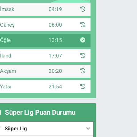
İmsak
04:19
Güneş
06:00
Öğle
13:15
İkindi
17:07
Akşam
20:20
Yatsı
21:54
Süper Lig Puan Durumu
Süper Lig