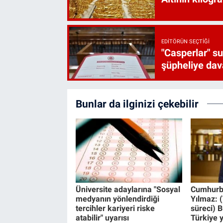
EDITÖRÜN SEÇTIĞI
"Casperlar" s
şüpheliye dava
Bunlar da ilginizi çekebilir
Üniversite adaylarına "Sosyal
Cumhurba
medyanın yönlendirdiği
Yılmaz: 
tercihler kariyeri riske
süreci) B
atabilir" uyarısı
Türkiye 