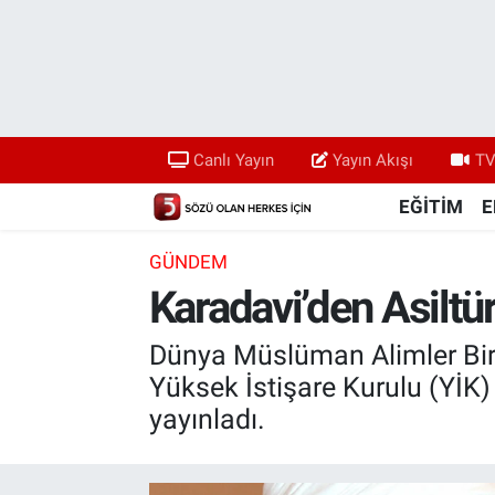
Canlı Yayın
Yayın Akışı
Canlı Yayın
Yayın Akışı
TV
TV 5 Ekranı ve Arşiv
EĞİTİM
E
GÜNDEM
Karadavi’den Asiltür
Dünya Müslüman Alimler Birl
Yüksek İstişare Kurulu (YİK)
yayınladı.