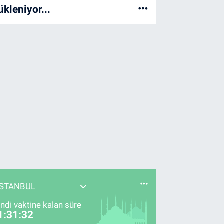
ükleniyor...
İSTANBUL
indi vaktine kalan süre
1:31:31