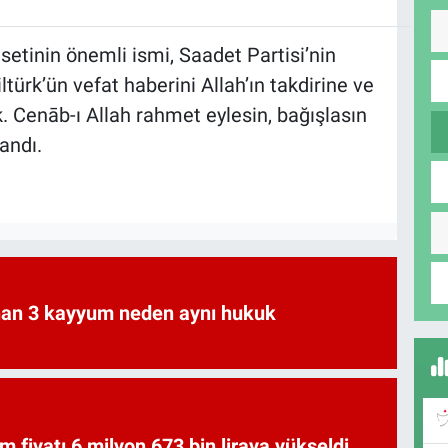
setinin önemli ismi, Saadet Partisi’nin
ürk’ün vefat haberini Allah’ın takdirine ve
k. Cenāb-ı Allah rahmet eylesin, bağışlasın
landı.
an 3 kayyum neden aynı hukuk
am fiyatı 6 milyon 673 bin liraya yükseldi