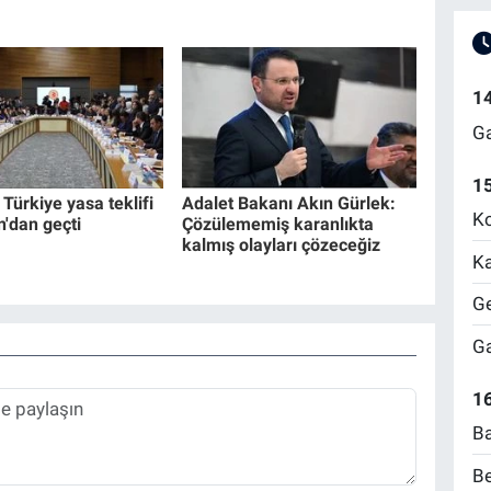
1
Ga
1
Türkiye yasa teklifi
Adalet Bakanı Akın Gürlek:
Ko
'dan geçti
Çözülememiş karanlıkta
kalmış olayları çözeceğiz
Ka
Ge
Ga
16
Ba
Be