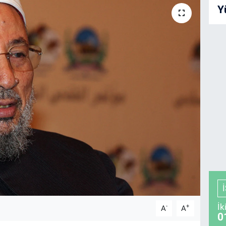
Y
İk
-
+
A
A
0