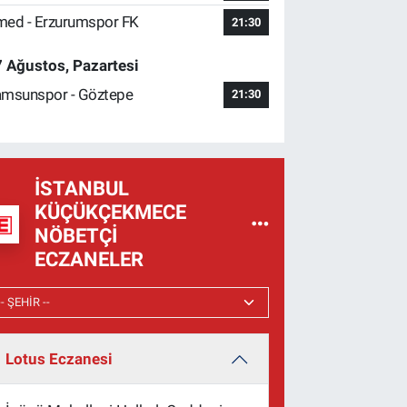
ed - Erzurumspor FK
21:30
 Ağustos, Pazartesi
msunspor - Göztepe
21:30
İSTANBUL
KÜÇÜKÇEKMECE
NÖBETÇI
ECZANELER
Lotus Eczanesi