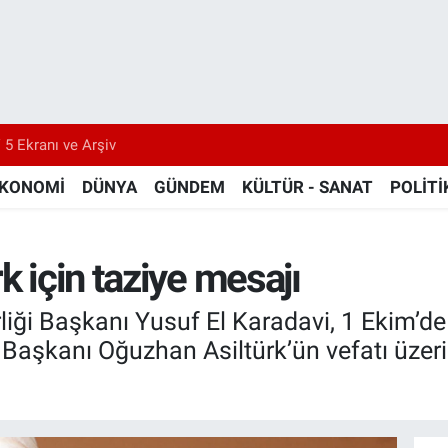
 5 Ekranı ve Arşiv
KONOMİ
DÜNYA
GÜNDEM
KÜLTÜR - SANAT
POLİTİ
k için taziye mesajı
iği Başkanı Yusuf El Karadavi, 1 Ekim’de
 Başkanı Oğuzhan Asiltürk’ün vefatı üzeri