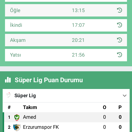
Öğle
13:15
İkindi
17:07
Akşam
20:21
Yatsı
21:56
Süper Lig Puan Durumu
Süper Lig
#
Takım
O
P
Amed
0
0
1
Erzurumspor FK
0
0
2