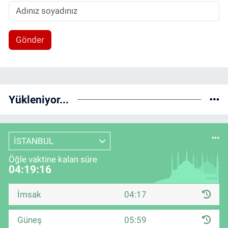
Gönder
Yükleniyor...
İSTANBUL
Öğle vaktine kalan süre
04:19:16
İmsak
04:17
Güneş
05:59