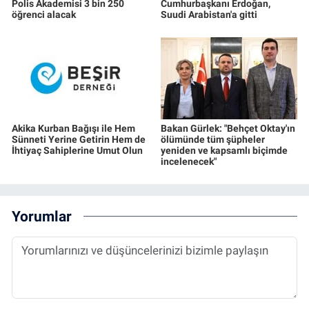
Polis Akademisi 3 bin 250
Cumhurbaşkanı Erdoğan,
öğrenci alacak
Suudi Arabistan'a gitti
Akika Kurban Bağışı ile Hem
Bakan Gürlek: "Behçet Oktay'ın
Sünneti Yerine Getirin Hem de
ölümünde tüm şüpheler
İhtiyaç Sahiplerine Umut Olun
yeniden ve kapsamlı biçimde
incelenecek"
Yorumlar