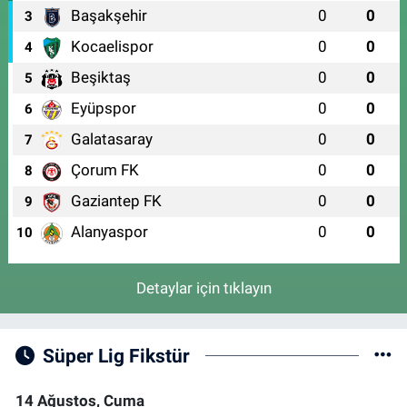
Başakşehir
0
0
3
Kocaelispor
0
0
4
Beşiktaş
0
0
5
Eyüpspor
0
0
6
Galatasaray
0
0
7
Çorum FK
0
0
8
Gaziantep FK
0
0
9
Alanyaspor
0
0
10
Detaylar için tıklayın
Süper Lig Fikstür
14 Ağustos, Cuma