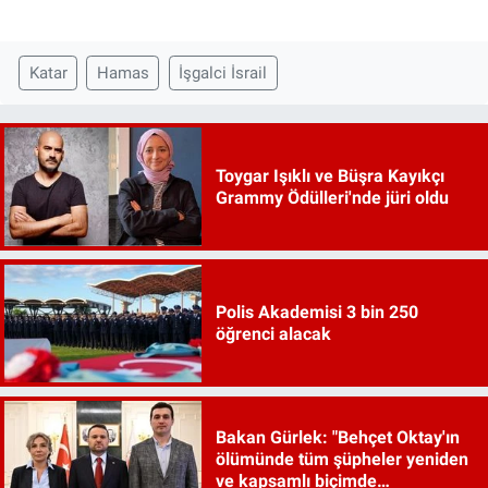
Katar
Hamas
İşgalci İsrail
Toygar Işıklı ve Büşra Kayıkçı
Grammy Ödülleri'nde jüri oldu
Polis Akademisi 3 bin 250
öğrenci alacak
Bakan Gürlek: "Behçet Oktay'ın
ölümünde tüm şüpheler yeniden
ve kapsamlı biçimde