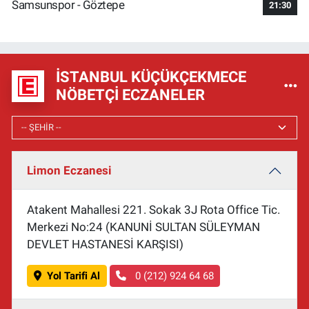
Samsunspor - Göztepe
21:30
İSTANBUL KÜÇÜKÇEKMECE
NÖBETÇI ECZANELER
Limon Eczanesi
Atakent Mahallesi 221. Sokak 3J Rota Office Tic.
Merkezi No:24 (KANUNİ SULTAN SÜLEYMAN
DEVLET HASTANESİ KARŞISI)
Yol Tarifi Al
0 (212) 924 64 68