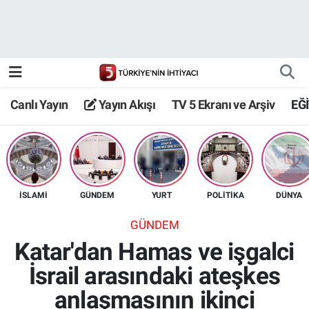
Canlı Yayın
Yayın Akışı
Canlı Yayın
Yayın Akışı
TV 5 Ekranı ve Arşiv
EĞ
TV 5 Ekranı ve Arşiv
İSLAMİ
GÜNDEM
YURT
POLİTİKA
DÜNYA
GÜNDEM
Katar'dan Hamas ve işgalci
İsrail arasındaki ateşkes
anlaşmasının ikinci