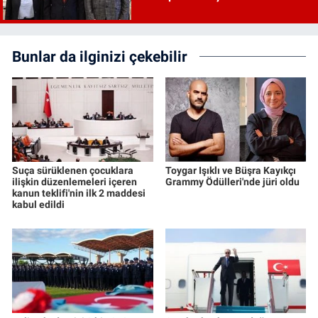
incelenecek"
Bunlar da ilginizi çekebilir
Suça sürüklenen çocuklara
Toygar Işıklı ve Büşra Kayıkçı
ilişkin düzenlemeleri içeren
Grammy Ödülleri'nde jüri oldu
kanun teklifi'nin ilk 2 maddesi
kabul edildi