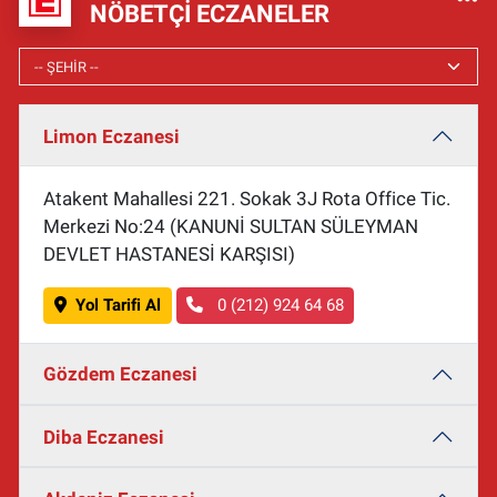
NÖBETÇI ECZANELER
Limon Eczanesi
Atakent Mahallesi 221. Sokak 3J Rota Office Tic.
Merkezi No:24 (KANUNİ SULTAN SÜLEYMAN
DEVLET HASTANESİ KARŞISI)
Yol Tarifi Al
0 (212) 924 64 68
Gözdem Eczanesi
Diba Eczanesi