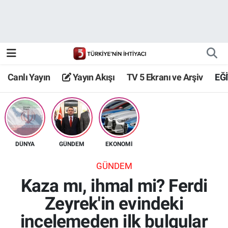
Canlı Yayın
Yayın Akışı
Canlı Yayın
Yayın Akışı
TV 5 Ekranı ve Arşiv
EĞ
TV 5 Ekranı ve Arşiv
DÜNYA
GÜNDEM
EKONOMİ
GÜNDEM
Kaza mı, ihmal mi? Ferdi
Zeyrek'in evindeki
incelemeden ilk bulgular