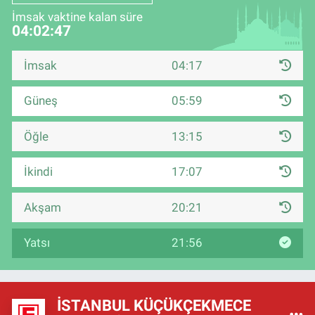
İmsak vaktine kalan süre
04:02:46
İmsak
04:17
Güneş
05:59
Öğle
13:15
İkindi
17:07
Akşam
20:21
Yatsı
21:56
İSTANBUL KÜÇÜKÇEKMECE