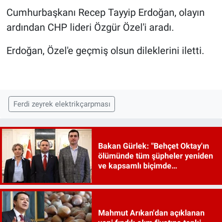
Cumhurbaşkanı Recep Tayyip Erdoğan, olayın
ardından CHP lideri Özgür Özel'i aradı.
Erdoğan, Özel'e geçmiş olsun dileklerini iletti.
Ferdi zeyrek elektrikçarpması
Bakan Gürlek: "Behçet Oktay'ın
ölümünde tüm şüpheler yeniden
ve kapsamlı biçimde
incelenecek"
Mahmut Arıkan'dan açıklanan