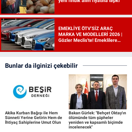
yeni fındık alım fiyatına tepki
EMEKLİYE ÖTV’SİZ ARAÇ
MARKA VE MODELLERİ 2026 |
Gözler Meclis'te! Emeklilere
ÖTV’siz araç çıkacak mı, şartları
ne?
Bunlar da ilginizi çekebilir
Akika Kurban Bağışı ile Hem
Bakan Gürlek: "Behçet Oktay'ın
Sünneti Yerine Getirin Hem de
ölümünde tüm şüpheler
İhtiyaç Sahiplerine Umut Olun
yeniden ve kapsamlı biçimde
incelenecek"