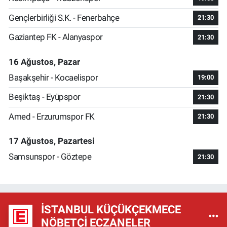
Gençlerbirliği S.K. - Fenerbahçe
21:30
Gaziantep FK - Alanyaspor
21:30
16 Ağustos, Pazar
Başakşehir - Kocaelispor
19:00
Beşiktaş - Eyüpspor
21:30
Amed - Erzurumspor FK
21:30
17 Ağustos, Pazartesi
Samsunspor - Göztepe
21:30
İSTANBUL KÜÇÜKÇEKMECE
NÖBETÇI ECZANELER