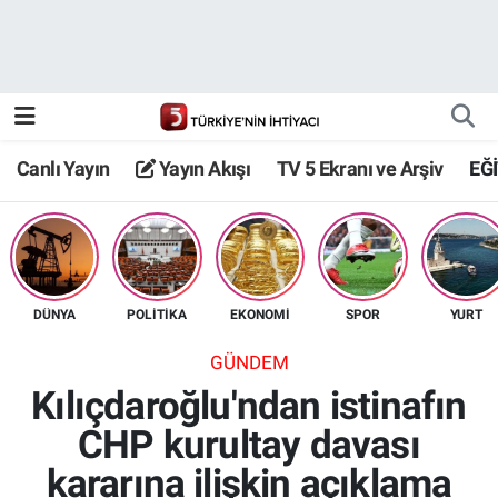
Canlı Yayın
Yayın Akışı
Canlı Yayın
Yayın Akışı
TV 5 Ekranı ve Arşiv
EĞ
TV 5 Ekranı ve Arşiv
DÜNYA
POLİTİKA
EKONOMİ
SPOR
YURT
GÜNDEM
Kılıçdaroğlu'ndan istinafın
CHP kurultay davası
kararına ilişkin açıklama