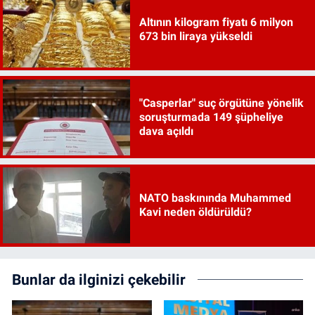
Altının kilogram fiyatı 6 milyon
673 bin liraya yükseldi
"Casperlar" suç örgütüne yönelik
soruşturmada 149 şüpheliye
dava açıldı
NATO baskınında Muhammed
Kavi neden öldürüldü?
Bunlar da ilginizi çekebilir