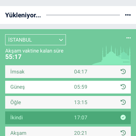
Yükleniyor...
İSTANBUL
Akşam vaktine kalan süre
55:17
İmsak
04:17
Güneş
05:59
Öğle
13:15
İkindi
17:07
Akşam
20:21