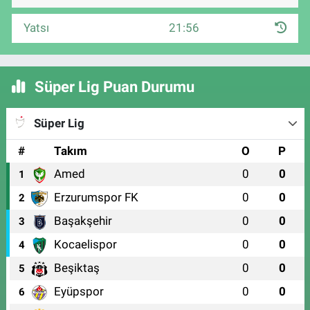
Yatsı
21:56
Süper Lig Puan Durumu
Süper Lig
#
Takım
O
P
Amed
0
0
1
Erzurumspor FK
0
0
2
Başakşehir
0
0
3
Kocaelispor
0
0
4
Beşiktaş
0
0
5
Eyüpspor
0
0
6