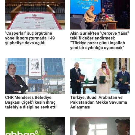
"Casperlar" suç örgütüne
Akın Gürlek'ten "Çerçeve Yasa"
yönelik soruşturmada 149
teklifi değerlendirmesi:
şüpheliye dava açıldı
“Türkiye pazar günü inşallah
yeni bir aydınlığa uyanacak”
CHP, Menderes Belediye
Türkiye, Suudi Arabistan ve
Başkanı Çiçek'i kesin ihraç
Pakistan'dan Mekke Savunma
talebiyle disipline sevk etti
Anlaşması