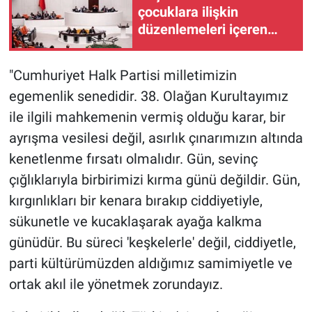
çocuklara ilişkin
düzenlemeleri içeren
kanun teklifi'nin ilk 2
maddesi kabul edildi
"Cumhuriyet Halk Partisi milletimizin
egemenlik senedidir. 38. Olağan Kurultayımız
ile ilgili mahkemenin vermiş olduğu karar, bir
ayrışma vesilesi değil, asırlık çınarımızın altında
kenetlenme fırsatı olmalıdır. Gün, sevinç
çığlıklarıyla birbirimizi kırma günü değildir. Gün,
kırgınlıkları bir kenara bırakıp ciddiyetiyle,
sükunetle ve kucaklaşarak ayağa kalkma
günüdür. Bu süreci 'keşkelerle' değil, ciddiyetle,
parti kültürümüzden aldığımız samimiyetle ve
ortak akıl ile yönetmek zorundayız.