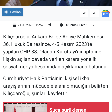
Paylaş
-
+
A
A
21.05.2026 - 19:52
1
Okunma Süresi: 1 Dk
Kılıçdaroğlu, Ankara Bölge Adliye Mahkemesi
36. Hukuk Dairesince, 4-5 Kasım 2023'te
yapılan CHP 38. Olağan Kurultayı'nın iptaline
ilişkin açılan davada verilen karara yönelik
sosyal medya hesabından açıklamada bulundu.
Cumhuriyet Halk Partisinin, kişisel ikbal
arayışlarının mücadele alanı olmadığını belirten
Kılıçdaroğlu, şunları kaydetti:
Suça sürüklenen