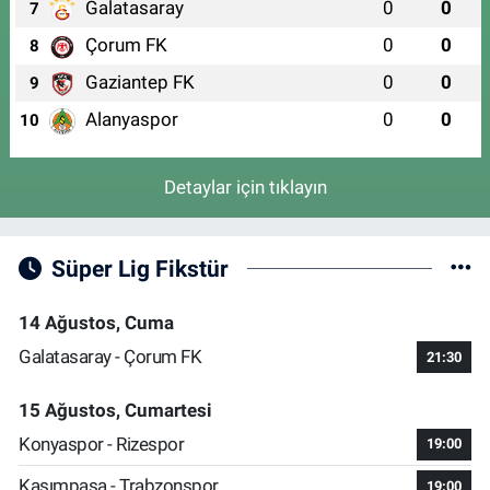
Galatasaray
0
0
7
Çorum FK
0
0
8
Gaziantep FK
0
0
9
Alanyaspor
0
0
10
Detaylar için tıklayın
Süper Lig Fikstür
14 Ağustos, Cuma
Galatasaray - Çorum FK
21:30
15 Ağustos, Cumartesi
Konyaspor - Rizespor
19:00
Kasımpaşa - Trabzonspor
19:00