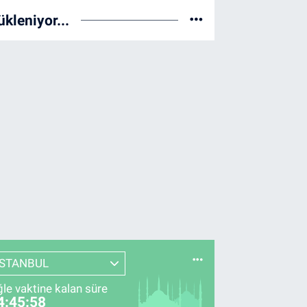
ükleniyor...
İSTANBUL
le vaktine kalan süre
4:45:57