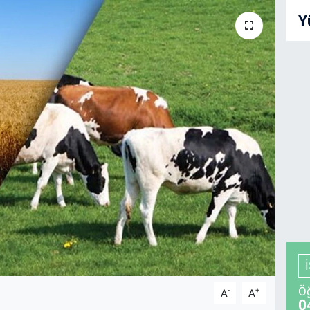
Y
Öğ
-
+
A
A
0