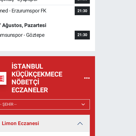
ed - Erzurumspor FK
21:30
 Ağustos, Pazartesi
msunspor - Göztepe
21:30
İSTANBUL
KÜÇÜKÇEKMECE
NÖBETÇI
ECZANELER
Limon Eczanesi