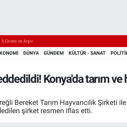
 5 Ekranı ve Arşiv
KONOMİ
DÜNYA
GÜNDEM
KÜLTÜR - SANAT
POLİTİ
ddedildi! Konya'da tarım ve h
i Bereket Tarım Hayvancılık Şirketi ile i
edilen şirket resmen iflas etti.