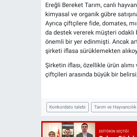
Ereğli Bereket Tarım, canlı hayv
kimyasal ve organik gübre satışın
Ayrıca çiftçilere fide, domates, mı
da destek vererek müşteri odaklı 
önemli bir yer edinmişti. Ancak a
şirketi iflasa sürüklemekten alık
Şirketin iflası, özellikle ürün alım
çiftçileri arasında büyük bir belirs
Konkordato talebi
Tarım ve Hayvancılık
EDITÖRÜN SEÇTIĞI