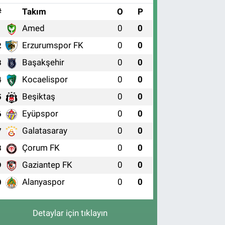
#
Takım
O
P
Amed
0
0
1
Erzurumspor FK
0
0
2
Başakşehir
0
0
3
Kocaelispor
0
0
4
Beşiktaş
0
0
5
Eyüpspor
0
0
6
Galatasaray
0
0
7
Çorum FK
0
0
8
Gaziantep FK
0
0
9
Alanyaspor
0
0
0
Detaylar için tıklayın