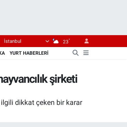
°
İstanbul
23
KA
YURT HABERLERİ
ayvancılık şirketi
lgili dikkat çeken bir karar