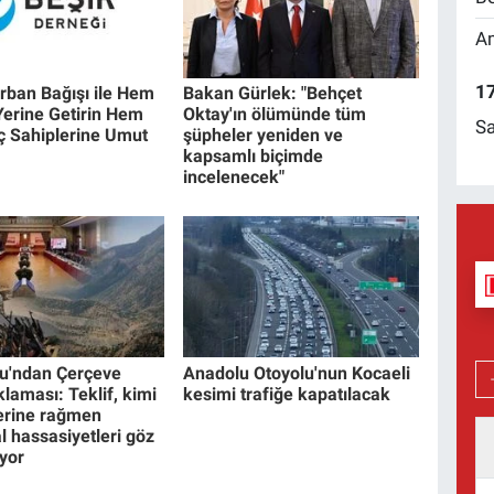
Am
17
rban Bağışı ile Hem
Bakan Gürlek: "Behçet
Yerine Getirin Hem
Oktay'ın ölümünde tüm
Sa
aç Sahiplerine Umut
şüpheler yeniden ve
kapsamlı biçimde
incelenecek"
u'ndan Çerçeve
Anadolu Otoyolu'nun Kocaeli
laması: Teklif, kimi
kesimi trafiğe kapatılacak
lerine rağmen
l hassasiyetleri göz
iyor