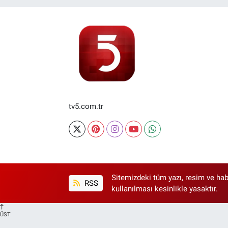
tv5.com.tr
Sitemizdeki tüm yazı, resim ve hab
RSS
kullanılması kesinlikle yasaktır.
ÜST