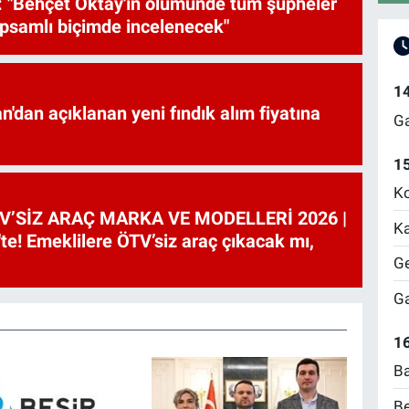
 "Behçet Oktay'ın ölümünde tüm şüpheler
psamlı biçimde incelenecek"
1
'dan açıklanan yeni fındık alım fiyatına
Ga
1
Ko
V’SİZ ARAÇ MARKA VE MODELLERİ 2026 |
Ka
te! Emeklilere ÖTV’siz araç çıkacak mı,
Ge
Ga
16
Ba
Be