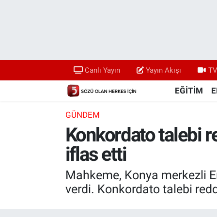
Canlı Yayın
Yayın Akışı
Canlı Yayın
Yayın Akışı
TV
TV 5 Ekranı ve Arşiv
EĞİTİM
E
GÜNDEM
Konkordato talebi re
iflas etti
Mahkeme, Konya merkezli Ereğl
verdi. Konkordato talebi redd