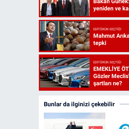
Bakan Gürlek:
yeniden ve ka
EDITÖRÜN SEÇTIĞI
Mahmut Arıkan
tepki
EDITÖRÜN SEÇTIĞI
EMEKLİYE ÖT
Gözler Meclis'
şartları ne?
Bunlar da ilginizi çekebilir