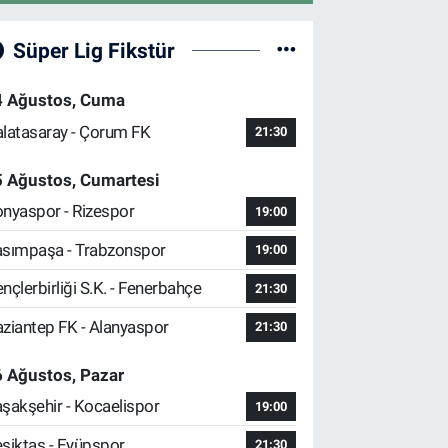
Süper Lig Fikstür
4 Ağustos, Cuma
latasaray - Çorum FK
21:30
5 Ağustos, Cumartesi
nyaspor - Rizespor
19:00
sımpaşa - Trabzonspor
19:00
nçlerbirliği S.K. - Fenerbahçe
21:30
ziantep FK - Alanyaspor
21:30
 Ağustos, Pazar
şakşehir - Kocaelispor
19:00
şiktaş - Eyüpspor
21:30