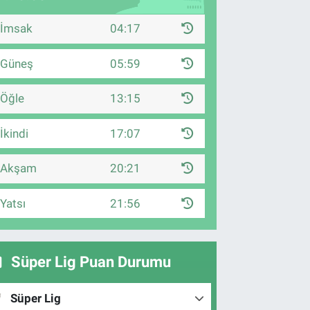
İmsak
04:17
Güneş
05:59
Öğle
13:15
İkindi
17:07
Akşam
20:21
Yatsı
21:56
Süper Lig Puan Durumu
Süper Lig