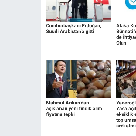
Cumhurbaşkanı Erdoğan,
Akika Ku
Suudi Arabistan'a gitti
Sünneti 
de İhtiy
Olun
Mahmut Arıkan'dan
Yeneroğl
açıklanan yeni fındık alım
Yasa açık
fiyatına tepki
eksiklik
toplumsa
ardı etm