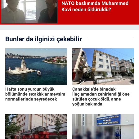
NATO baskınında Muhammed
Kavi neden öldürüldü?
Bunlar da ilginizi çekebilir
Hafta sonu yurdun büyük
Çanakkale'de binadaki
bölümünde sıcaklıklar mevsim
ilaçlamadan zehirlendiği öne
normallerinde seyredecek
sürülen çocuk öldü, anne
yoğun bakımda