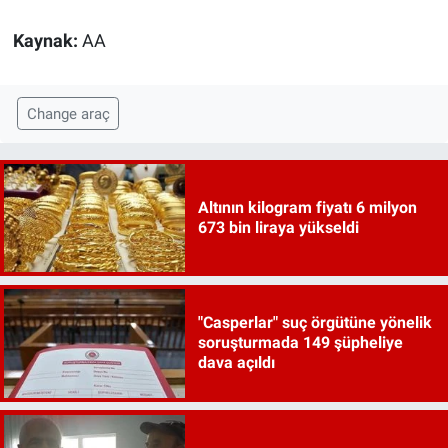
Kaynak:
AA
Change araç
Altının kilogram fiyatı 6 milyon
673 bin liraya yükseldi
"Casperlar" suç örgütüne yönelik
soruşturmada 149 şüpheliye
dava açıldı