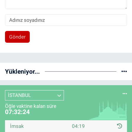
Gönder
Yükleniyor...
İSTANBUL
Öğle vaktine kalan süre
07:32:23
İmsak
04:19