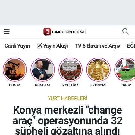
Canlı Yayın
Yayın Akışı
Canlı Yayın
Yayın Akışı
TV 5 Ekranı ve Arşiv
EĞ
TV 5 Ekranı ve Arşiv
DÜNYA
GÜNDEM
POLİTİKA
EKONOMİ
SPOR
YURT HABERLERİ
Konya merkezli "change
araç" operasyonunda 32
şüpheli gözaltına alındı