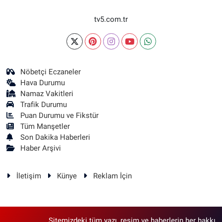
tv5.com.tr
Nöbetçi Eczaneler
Hava Durumu
Namaz Vakitleri
Trafik Durumu
Puan Durumu ve Fikstür
Tüm Manşetler
Son Dakika Haberleri
Haber Arşivi
İletişim
Künye
Reklam İçin
Sitemizdeki tüm yazı, resim ve haberlerin her hakkı