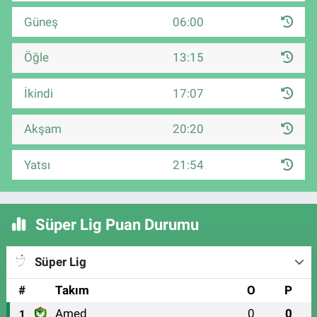
Güneş
06:00
Öğle
13:15
İkindi
17:07
Akşam
20:20
Yatsı
21:54
Süper Lig Puan Durumu
Süper Lig
#
Takım
O
P
Amed
0
0
1