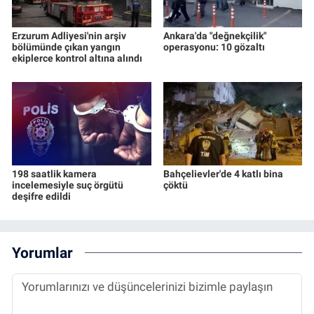
Erzurum Adliyesi'nin arşiv
Ankara'da "değnekçilik"
bölümünde çıkan yangın
operasyonu: 10 gözaltı
ekiplerce kontrol altına alındı
198 saatlik kamera
Bahçelievler'de 4 katlı bina
incelemesiyle suç örgütü
çöktü
deşifre edildi
Yorumlar