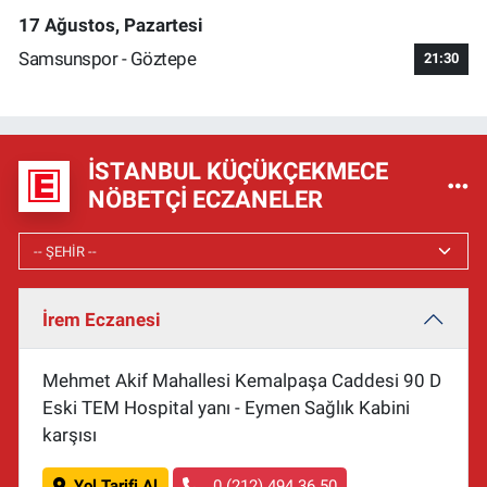
17 Ağustos, Pazartesi
Samsunspor - Göztepe
21:30
İSTANBUL KÜÇÜKÇEKMECE
NÖBETÇI ECZANELER
İrem Eczanesi
Mehmet Akif Mahallesi Kemalpaşa Caddesi 90 D
Eski TEM Hospital yanı - Eymen Sağlık Kabini
karşısı
Yol Tarifi Al
0 (212) 494 36 50