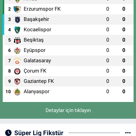
Erzurumspor FK
0
0
2
Başakşehir
0
0
3
Kocaelispor
0
0
4
Beşiktaş
0
0
5
Eyüpspor
0
0
6
Galatasaray
0
0
7
Çorum FK
0
0
8
Gaziantep FK
0
0
9
Alanyaspor
0
0
10
Detaylar için tıklayın
Süper Lig Fikstür