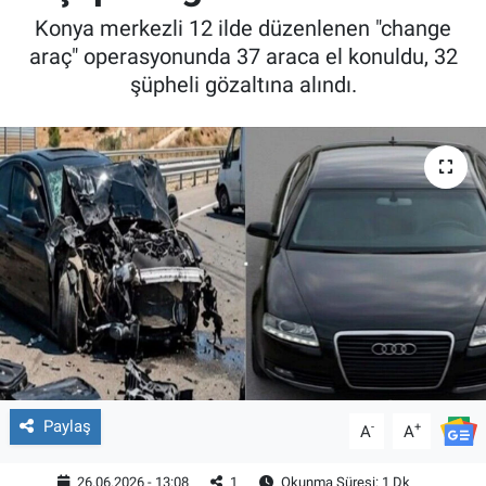
Konya merkezli 12 ilde düzenlenen "change
araç" operasyonunda 37 araca el konuldu, 32
şüpheli gözaltına alındı.
Paylaş
-
+
A
A
26.06.2026 - 13:08
1
Okunma Süresi: 1 Dk