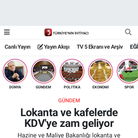
Canlı Yayın
Yayın Akışı
Canlı Yayın
Yayın Akışı
TV 5 Ekranı ve Arşiv
EĞ
TV 5 Ekranı ve Arşiv
DÜNYA
GÜNDEM
POLİTİKA
EKONOMİ
SPOR
GÜNDEM
Lokanta ve kafelerde
KDV'ye zam geliyor
Hazine ve Maliye Bakanlığı lokanta ve