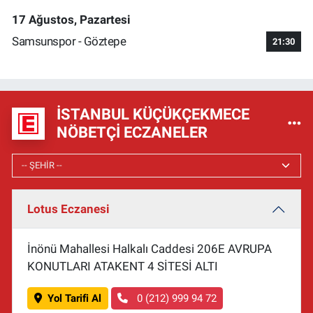
17 Ağustos, Pazartesi
Samsunspor - Göztepe
21:30
İSTANBUL KÜÇÜKÇEKMECE
NÖBETÇI ECZANELER
Lotus Eczanesi
İnönü Mahallesi Halkalı Caddesi 206E AVRUPA
KONUTLARI ATAKENT 4 SİTESİ ALTI
Yol Tarifi Al
0 (212) 999 94 72