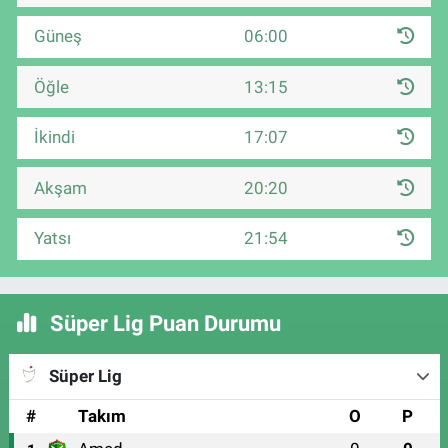
Güneş
06:00
Öğle
13:15
İkindi
17:07
Akşam
20:20
Yatsı
21:54
Süper Lig Puan Durumu
Süper Lig
#
Takım
O
P