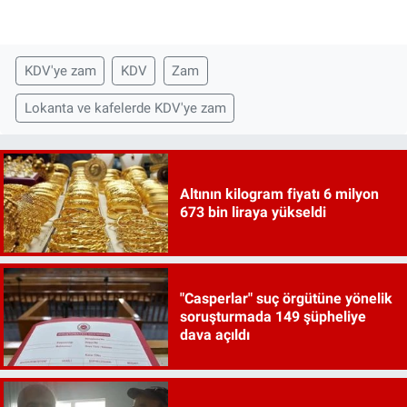
KDV'ye zam
KDV
Zam
Lokanta ve kafelerde KDV'ye zam
Altının kilogram fiyatı 6 milyon
673 bin liraya yükseldi
"Casperlar" suç örgütüne yönelik
soruşturmada 149 şüpheliye
dava açıldı