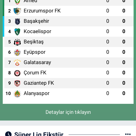
Amed
0
0
1
Erzurumspor FK
0
0
2
Başakşehir
0
0
3
Kocaelispor
0
0
4
Beşiktaş
0
0
5
Eyüpspor
0
0
6
Galatasaray
0
0
7
Çorum FK
0
0
8
Gaziantep FK
0
0
9
Alanyaspor
0
0
10
Detaylar için tıklayın
Süper Lig Fikstür