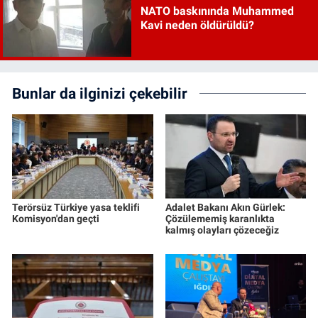
NATO baskınında Muhammed
Kavi neden öldürüldü?
Bunlar da ilginizi çekebilir
Terörsüz Türkiye yasa teklifi
Adalet Bakanı Akın Gürlek:
Komisyon'dan geçti
Çözülememiş karanlıkta
kalmış olayları çözeceğiz