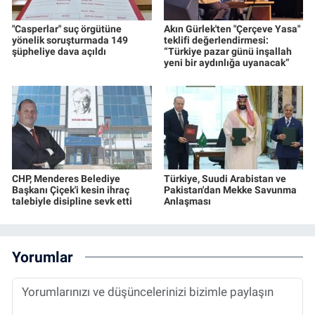
"Casperlar" suç örgütüne
Akın Gürlek'ten "Çerçeve Yasa"
yönelik soruşturmada 149
teklifi değerlendirmesi:
şüpheliye dava açıldı
“Türkiye pazar günü inşallah
yeni bir aydınlığa uyanacak”
CHP, Menderes Belediye
Türkiye, Suudi Arabistan ve
Başkanı Çiçek'i kesin ihraç
Pakistan'dan Mekke Savunma
talebiyle disipline sevk etti
Anlaşması
Yorumlar