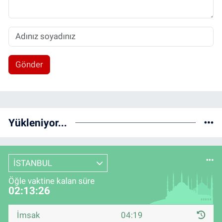
Gönder
Yükleniyor...
İSTANBUL
Öğle vaktine kalan süre
02:13:26
İmsak
04:19