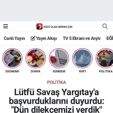
Canlı Yayın
Yayın Akışı
Canlı Yayın
Yayın Akışı
TV 5 Ekranı ve Arşiv
EĞ
TV 5 Ekranı ve Arşiv
EKONOMİ
DÜNYA
GÜNDEM
YURT
POLİTİKA
POLİTİKA
Lütfü Savaş Yargıtay'a
başvurduklarını duyurdu:
"Dün dilekçemizi verdik"