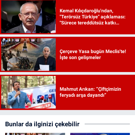
Kemal Kılıçdaroğlu'ndan,
"Terörsüz Türkiye" açıklaması:
"Sürece tereddütsüz katkı
vereceğiz"
Çerçeve Yasa bugün Meclis'te!
İşte son gelişmeler
Mahmut Arıkan: “Çiftçimizin
feryadı arşa dayandı”
Bunlar da ilginizi çekebilir