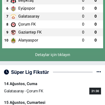
Beşiktaş
0
0
5
Eyüpspor
0
0
6
Galatasaray
0
0
7
Çorum FK
0
0
8
Gaziantep FK
0
0
9
Alanyaspor
0
0
10
Detaylar için tıklayın
Süper Lig Fikstür
14 Ağustos, Cuma
Galatasaray - Çorum FK
21:30
15 Ağustos, Cumartesi