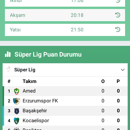
İkindi
17:06
Akşam
20:18
Yatsı
21:50
Süper Lig Puan Durumu
Süper Lig
#
Takım
O
P
Amed
0
0
1
Erzurumspor FK
0
0
2
Başakşehir
0
0
3
Kocaelispor
0
0
4