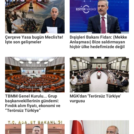
Çerçeve Yasa bugün Meclis'te!
Dışişleri Bakanı Fidan: (Mekke
İşte son gelişmeler
Anlaşması) Bize saldırmayan
hiçbir ülke hedefimizde değil
TBMM Genel Kurulu... Grup
MGK'dan 'Terörsüz Türkiye'
başkanvekillerinin gündemi:
vurgusu
Fındık alım fiyatı, ekonomi ve
“Terörsüz Türkiye”