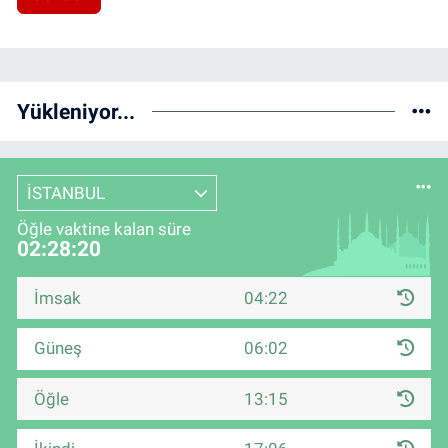
Yükleniyor...
İSTANBUL
Öğle vaktine kalan süre
02:28:19
İmsak
04:22
Güneş
06:02
Öğle
13:15