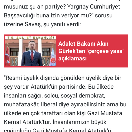
musunuz şu an partiye? Yargıtay Cumhuriyet
Başsavcılığı buna izin veriyor mu?" sorusu
üzerine Savaş, şu yanıtı verdi:
Adalet Bakanı Akın
Gürlek'ten "çerçeve yasa"
açıklaması
"Resmi üyelik dışında gönülden üyelik diye bir
şey vardır Atatürk'ün partisinde. Bu ülkede
insanları sağcı, solcu, sosyal demokrat,
muhafazakâr, liberal diye ayırabilirsiniz ama bu
ülkede en çok taraftarı olan kişi Gazi Mustafa
Kemal Atatürk'tür. İnsanlarımızın büyük
çoğunluğu Gazi Mustafa Kemal Atatürk'ü