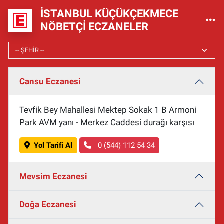
İSTANBUL KÜÇÜKÇEKMECE
NÖBETÇI ECZANELER
Cansu Eczanesi
Tevfik Bey Mahallesi Mektep Sokak 1 B Armoni
Park AVM yanı - Merkez Caddesi durağı karşısı
Yol Tarifi Al
0 (544) 112 54 34
Mevsim Eczanesi
Doğa Eczanesi