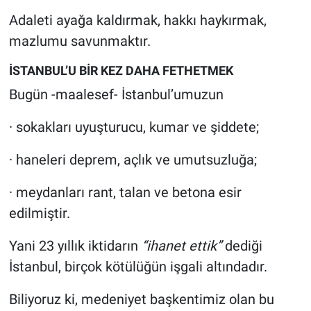
Adaleti ayağa kaldırmak, hakkı haykırmak,
mazlumu savunmaktır.
İSTANBUL’U BİR KEZ DAHA FETHETMEK
Bugün -maalesef- İstanbul’umuzun
· sokakları uyuşturucu, kumar ve şiddete;
· haneleri deprem, açlık ve umutsuzluğa;
· meydanları rant, talan ve betona esir
edilmiştir.
Yani 23 yıllık iktidarın
“ihanet ettik”
dediği
İstanbul, birçok kötülüğün işgali altındadır.
Biliyoruz ki, medeniyet başkentimiz olan bu