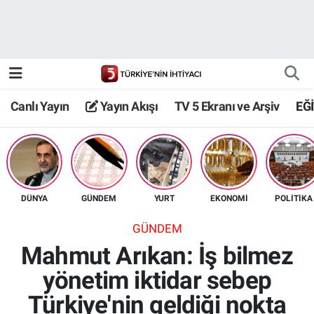
Canlı Yayın
Yayın Akışı
Canlı Yayın
Yayın Akışı
TV 5 Ekranı ve Arşiv
EĞ
TV 5 Ekranı ve Arşiv
DÜNYA
GÜNDEM
YURT
EKONOMİ
POLİTİKA
GÜNDEM
Mahmut Arıkan: İş bilmez
yönetim iktidar sebep
Türkiye'nin geldiği nokta