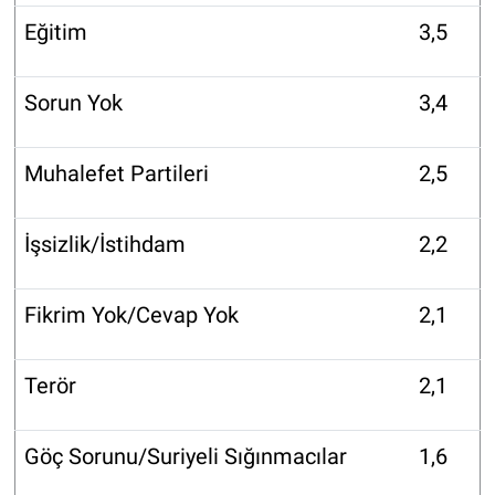
Eğitim
3,5
Sorun Yok
3,4
Muhalefet Partileri
2,5
İşsizlik/İstihdam
2,2
Fikrim Yok/Cevap Yok
2,1
Terör
2,1
Göç Sorunu/Suriyeli Sığınmacılar
1,6