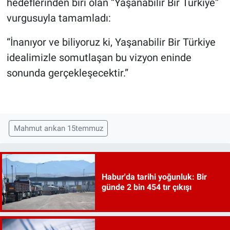
hedeflerinden biri olan “Yaşanabilir Bir Türkiye”
vurgusuyla tamamladı:
“İnanıyor ve biliyoruz ki, Yaşanabilir Bir Türkiye
idealimizle somutlaşan bu vizyon eninde
sonunda gerçekleşecektir.”
Mahmut arıkan 15temmuz
Habur'da tarihi yoğunluk: Bir
günde 2 bin 454 tır çıkışı