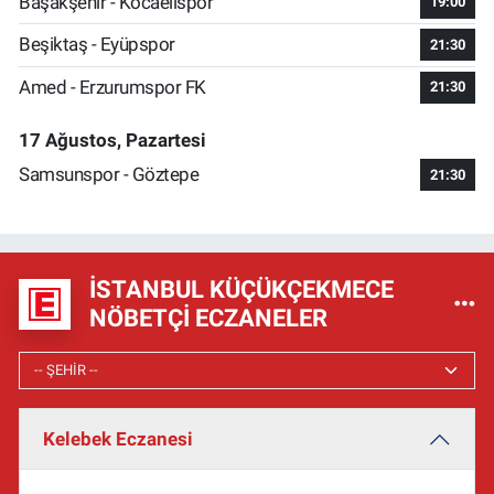
Başakşehir - Kocaelispor
19:00
Beşiktaş - Eyüpspor
21:30
Amed - Erzurumspor FK
21:30
17 Ağustos, Pazartesi
Samsunspor - Göztepe
21:30
İSTANBUL KÜÇÜKÇEKMECE
NÖBETÇI ECZANELER
Kelebek Eczanesi