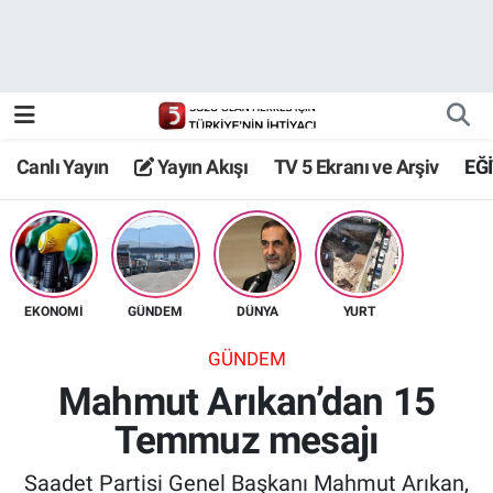
Canlı Yayın
Yayın Akışı
Canlı Yayın
Yayın Akışı
TV 5 Ekranı ve Arşiv
EĞ
TV 5 Ekranı ve Arşiv
EKONOMİ
GÜNDEM
DÜNYA
YURT
GÜNDEM
Mahmut Arıkan’dan 15
Temmuz mesajı
Saadet Partisi Genel Başkanı Mahmut Arıkan,