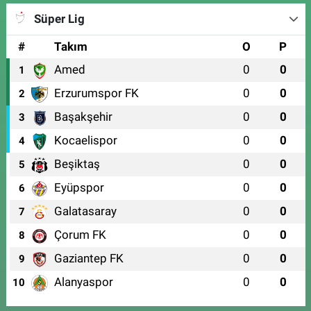
Süper Lig
#
Takım
O
P
Amed
0
0
1
Erzurumspor FK
0
0
2
Başakşehir
0
0
3
Kocaelispor
0
0
4
Beşiktaş
0
0
5
Eyüpspor
0
0
6
Galatasaray
0
0
7
Çorum FK
0
0
8
Gaziantep FK
0
0
9
Alanyaspor
0
0
10