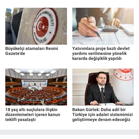
Büyükelçi atamaları Resmi
Yatırımlara proje bazlı devlet
Gazete'de
yardımı verilmesine yönelik
kararda değişiklik yapıldı
18 yaş altı suçlulara ilişkin
Bakan Gürlek: Daha adil bir
düzenlemeleri içeren kanun
Türkiye için adalet sistemimizi
teklifi yasalaştı
geliştirmeye devam edeceğiz