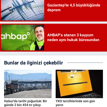
Gaziantep'te 4,5 büyüklüğünde
deprem
AHBAP'a atanan 3 kayyum
neden aynı hukuk bürosundan
Bunlar da ilginizi çekebilir
Habur'da tarihi yoğunluk: Bir
YKS tercihlerinde son gün
günde 2 bin 454 tır çıkışı
yarın