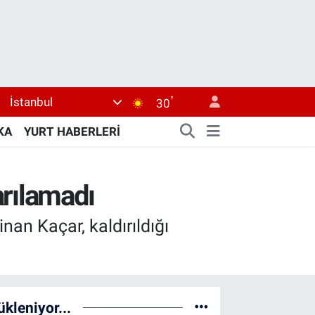
°
İstanbul
30
KA
YURT HABERLERİ
arılamadı
nan Kaçar, kaldırıldığı
ükleniyor...