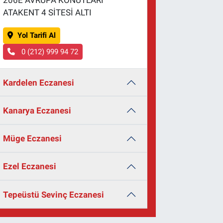
206E AVRUPA KONUTLARI
ATAKENT 4 SİTESİ ALTI
Yol Tarifi Al
0 (212) 999 94 72
Kardelen Eczanesi
Kanarya Eczanesi
Müge Eczanesi
Ezel Eczanesi
Tepeüstü Sevinç Eczanesi