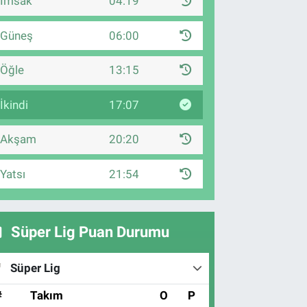
İmsak
04:19
Güneş
06:00
Öğle
13:15
İkindi
17:07
Akşam
20:20
Yatsı
21:54
Süper Lig Puan Durumu
Süper Lig
#
Takım
O
P