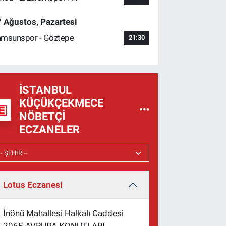
 Ağustos, Pazartesi
msunspor - Göztepe
21:30
İSTANBUL
KÜÇÜKÇEKMECE
NÖBETÇI
ECZANELER
Lotus Eczanesi
İnönü Mahallesi Halkalı Caddesi