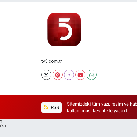
tv5.com.tr
Sitemizdeki tüm yazı, resim ve hab
RSS
kullanılması kesinlikle yasaktır.
ÜST