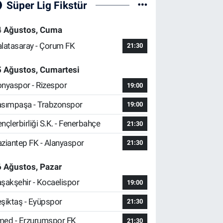
Süper Lig Fikstür
4 Ağustos, Cuma
latasaray - Çorum FK
21:30
5 Ağustos, Cumartesi
nyaspor - Rizespor
19:00
sımpaşa - Trabzonspor
19:00
nçlerbirliği S.K. - Fenerbahçe
21:30
ziantep FK - Alanyaspor
21:30
 Ağustos, Pazar
şakşehir - Kocaelispor
19:00
şiktaş - Eyüpspor
21:30
ed - Erzurumspor FK
21:30