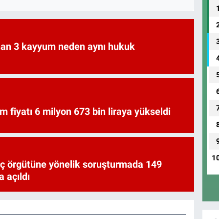
an 3 kayyum neden aynı hukuk
am fiyatı 6 milyon 673 bin liraya yükseldi
1
uç örgütüne yönelik soruşturmada 149
 açıldı