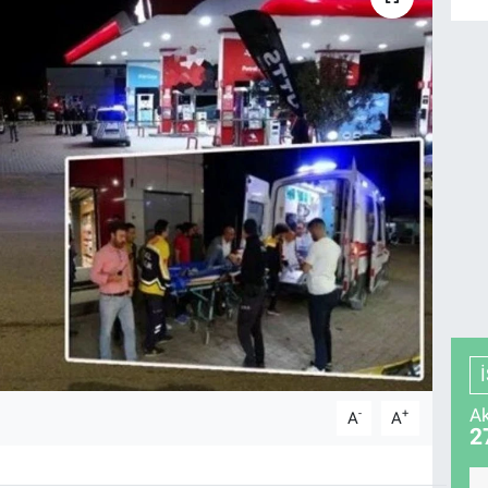
Ak
-
+
A
A
2