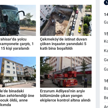
1
Ga
1
ahisar'da yolcu
Çekmeköy'de istinat duvarı
Ko
kamyonete çarptı, 1
çöken inşaatın yanındaki 5
, 15 kişi yaralandı
katlı bina boşaltıldı
Ka
Ge
Ga
16
Ba
e'de binadaki
Erzurum Adliyesi'nin arşiv
dan zehirlendiği öne
bölümünde çıkan yangın
Be
çocuk öldü, anne
ekiplerce kontrol altına alındı
akımda
Am