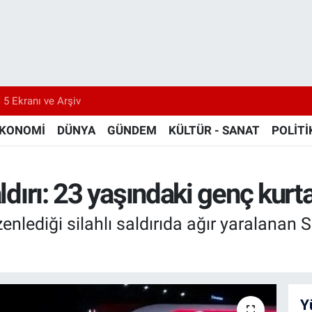
 5 Ekranı ve Arşiv
KONOMİ
DÜNYA
GÜNDEM
KÜLTÜR - SANAT
POLİTİ
aldırı: 23 yaşındaki genç kurt
nlediği silahlı saldırıda ağır yaralanan Si
Y