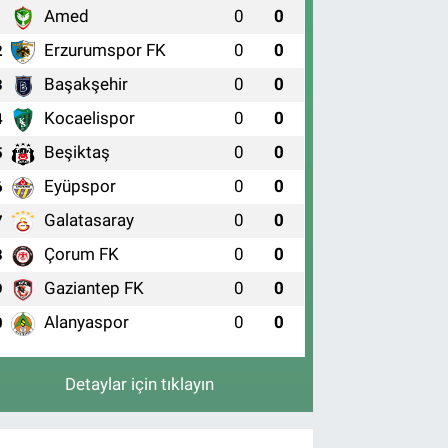
Amed
0
0
1
Erzurumspor FK
0
0
2
Başakşehir
0
0
3
Kocaelispor
0
0
4
Beşiktaş
0
0
5
Eyüpspor
0
0
6
Galatasaray
0
0
7
Çorum FK
0
0
8
Gaziantep FK
0
0
9
Alanyaspor
0
0
0
Detaylar için tıklayın