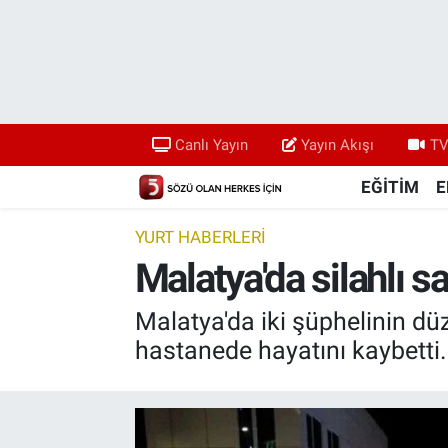
Canlı Yayın
Yayın Akışı
Canlı Yayın
Yayın Akışı
TV
TV 5 Ekranı ve Arşiv
EĞİTİM
E
YURT HABERLERİ
Malatya'da silahlı s
Malatya'da iki şüphelinin düze
hastanede hayatını kaybetti.