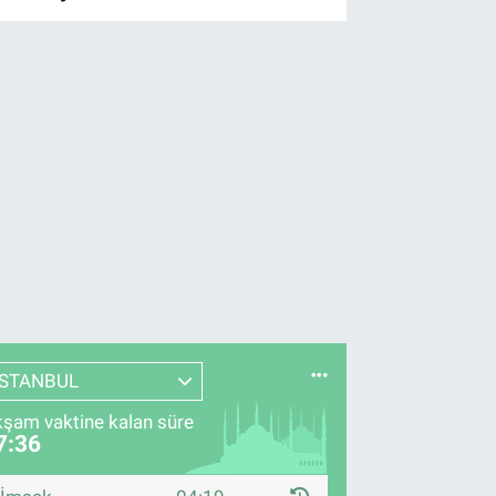
İSTANBUL
şam vaktine kalan süre
7:35