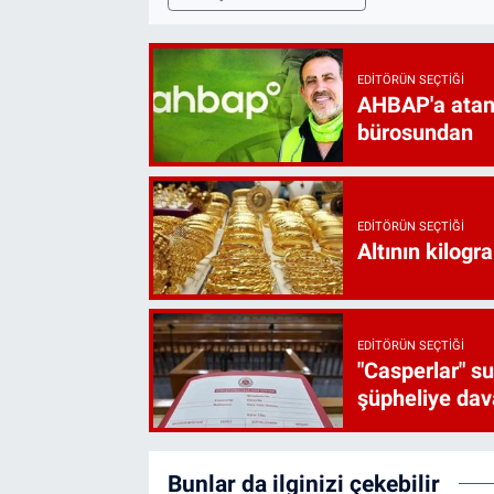
EDITÖRÜN SEÇTIĞI
AHBAP'a atan
bürosundan
EDITÖRÜN SEÇTIĞI
Altının kilogr
EDITÖRÜN SEÇTIĞI
"Casperlar" s
şüpheliye dava
Bunlar da ilginizi çekebilir