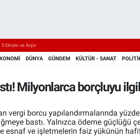
 5 Ekranı ve Arşiv
KONOMİ
DÜNYA
GÜNDEM
KÜLTÜR - SANAT
POLİTİ
ı! Milyonlarca borçluyu ilgil
n vergi borcu yapılandırmalarında yüzde 39
üğmeye bastı. Yalnızca ödeme güçlüğü çe
snaf ve işletmelerin faiz yükünün hafifl