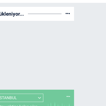
ükleniyor...
İSTANBUL