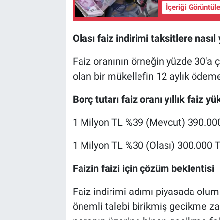
İçeriği Görüntül
Olası faiz indirimi taksitlere nası
Faiz oranının örneğin yüzde 30'a 
olan bir mükellefin 12 aylık ödem
Borç tutarı faiz oranı yıllık faiz yü
1 Milyon TL %39 (Mevcut) 390.00
1 Milyon TL %30 (Olası) 300.000 
Faizin faizi için çözüm beklentisi
Faiz indirimi adımı piyasada oluml
önemli talebi birikmiş gecikme zam