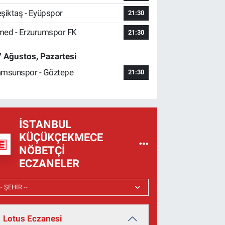
şiktaş - Eyüpspor
21:30
ed - Erzurumspor FK
21:30
 Ağustos, Pazartesi
msunspor - Göztepe
21:30
İSTANBUL
KÜÇÜKÇEKMECE
NÖBETÇI
ECZANELER
Lotus Eczanesi