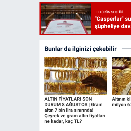
EDITÖRÜN SEÇTIĞI
"Casperlar" s
şüpheliye dava
Bunlar da ilginizi çekebilir
ALTIN FİYATLARI SON
Altının k
DURUM 8 AĞUSTOS | Gram
milyon 67
altın 7 bin lira sınırında!
Çeyrek ve gram altın fiyatları
ne kadar, kaç TL?