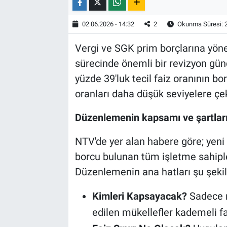
02.06.2026 - 14:32
2
Okunma Süresi: 
Vergi ve SGK prim borçlarına yönel
sürecinde önemli bir revizyon gün
yüzde 39'luk tecil faiz oranının bo
oranları daha düşük seviyelere çek
Düzenlemenin kapsamı ve şartları
NTV'de yer alan habere göre; yeni
borcu bulunan tüm işletme sahipl
Düzenlemenin ana hatları şu şekil
Kimleri Kapsayacak?
Sadece m
edilen mükellefler kademeli f