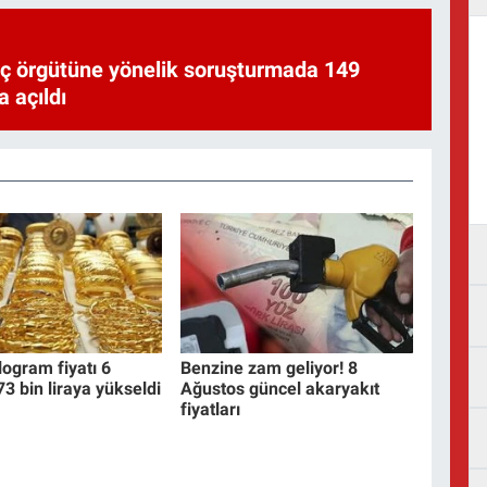
uç örgütüne yönelik soruşturmada 149
 açıldı
ilogram fiyatı 6
Benzine zam geliyor! 8
3 bin liraya yükseldi
Ağustos güncel akaryakıt
fiyatları