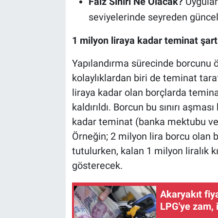
Faiz Sınırı Ne Olacak?
Uygulana
seviyelerinde seyreden güncel
1 milyon liraya kadar teminat şartı
Yapılandırma sürecinde borcunu 
kolaylıklardan biri de teminat tara
liraya kadar olan borçlarda tem
kaldırıldı. Borcun bu sınırı aşması
kadar teminat (banka mektubu vey
Örneğin; 2 milyon lira borcu olan bi
tutulurken, kalan 1 milyon liralık k
gösterecek.
Akaryakıt fiy
LPG'ye zam, 