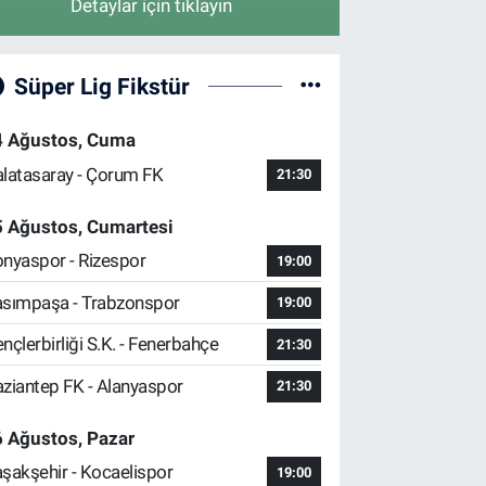
Detaylar için tıklayın
Süper Lig Fikstür
4 Ağustos, Cuma
latasaray - Çorum FK
21:30
5 Ağustos, Cumartesi
nyaspor - Rizespor
19:00
sımpaşa - Trabzonspor
19:00
nçlerbirliği S.K. - Fenerbahçe
21:30
ziantep FK - Alanyaspor
21:30
 Ağustos, Pazar
şakşehir - Kocaelispor
19:00