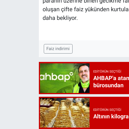
paranın üzerine binen gecikme faiz
oluşan çifte faiz yükünden kurtul
daha bekliyor.
Faiz indirimi
EDITÖRÜN SEÇTIĞI
AHBAP'a atan
bürosundan
EDITÖRÜN SEÇTIĞI
Altının kilogr