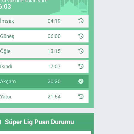
tsı vaktine kalan süre
6:02
İmsak
04:19
Güneş
06:00
Öğle
13:15
İkindi
17:07
Akşam
20:20
Yatsı
21:54
Süper Lig Puan Durumu