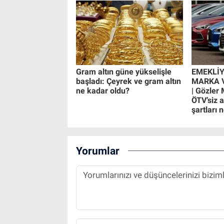
Gram altın güne yükselişle
EMEKLİY
başladı: Çeyrek ve gram altın
MARKA V
ne kadar oldu?
| Gözler 
ÖTV’siz 
şartları 
Yorumlar