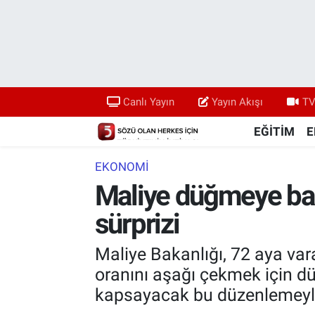
Canlı Yayın
Yayın Akışı
Canlı Yayın
Yayın Akışı
TV
TV 5 Ekranı ve Arşiv
EĞİTİM
E
EKONOMİ
Maliye düğmeye bast
sürprizi
Maliye Bakanlığı, 72 aya vara
oranını aşağı çekmek için d
kapsayacak bu düzenlemeyle e