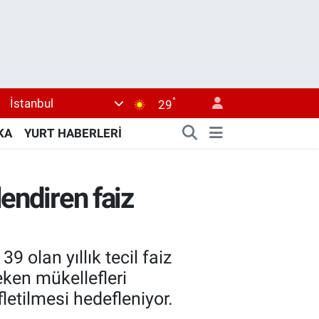
°
İstanbul
29
KA
YURT HABERLERİ
endiren faiz
 olan yıllık tecil faiz
ken mükellefleri
etilmesi hedefleniyor.