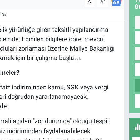
Ya
-
+
A
A
0
2 Dk
ik yürürlüğe giren taksitli yapılandırma
demde. Edinilen bilgilere göre, mevcut
rçluları zorlaması üzerine Maliye Bakanlığı
mek için bir çalışma başlattı.
 neler?
 faiz indiriminden kamu, SGK veya vergi
eri doğrudan yararlanamayacak.
de:
ali açıdan "zor durumda" olduğu tespit
aiz indiriminden faydalanabilecek.