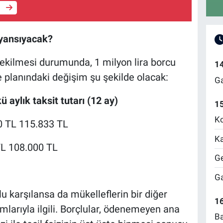
e
l yansıyacak?
çekilmesi durumunda, 1 milyon lira borcu
1
e planındaki değişim şu şekilde olacak:
Ga
kü aylık taksit tutarı (12 ay)
1
Ko
0 TL 115.833 TL
Ka
TL 108.000 TL
Ge
Ga
u karşılansa da mükelleflerin bir diğer
16
larıyla ilgili. Borçlular, ödenemeyen ana
Ba