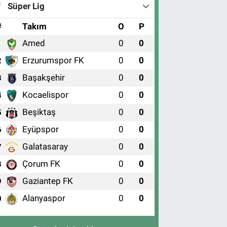
Süper Lig
#
Takım
O
P
Amed
0
0
1
Erzurumspor FK
0
0
2
Başakşehir
0
0
3
Kocaelispor
0
0
4
Beşiktaş
0
0
5
Eyüpspor
0
0
6
Galatasaray
0
0
7
Çorum FK
0
0
8
Gaziantep FK
0
0
9
Alanyaspor
0
0
0