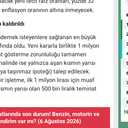
cak yeni tecil faiz oranları, yüzde 32
 enflasyon oranının altına inmeyecek.
 kaldırıldı
ödemek isteyenlere sağlanan en büyük
fında oldu. Yeni kararla birlikte 1 milyon
inat gösterme zorunluluğu tamamen
 halinde ise yalnızca aşan kısmın yarısı
a taşınmaz ipoteği) talep edilecek.
r işletme, ilk 1 milyon lirası için muaf
ısmın yarısı olan 500 bin liralık teminat
1
atlarında son durum! Benzin, motorin ve
indirim var mı? (6 Ağustos 2026)