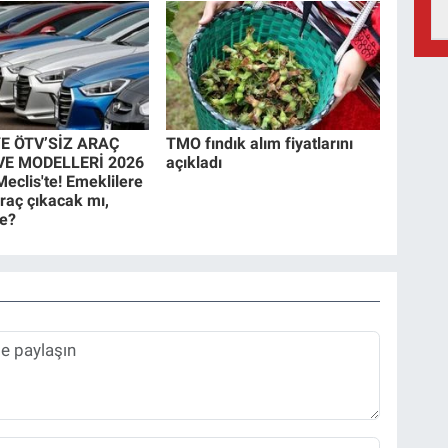
E ÖTV’SİZ ARAÇ
TMO fındık alım fiyatlarını
E MODELLERİ 2026
açıkladı
Meclis'te! Emeklilere
araç çıkacak mı,
ne?