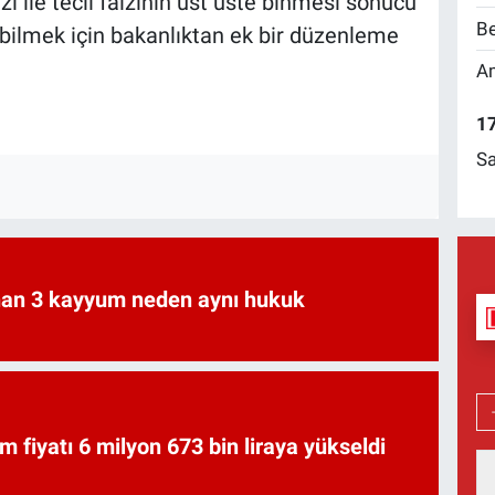
i ile tecil faizinin üst üste binmesi sonucu
Be
abilmek için bakanlıktan ek bir düzenleme
Am
17
Sa
an 3 kayyum neden aynı hukuk
am fiyatı 6 milyon 673 bin liraya yükseldi