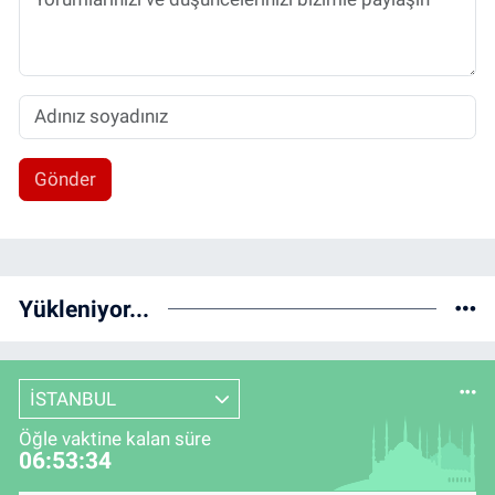
Gönder
Yükleniyor...
İSTANBUL
Öğle vaktine kalan süre
06:53:33