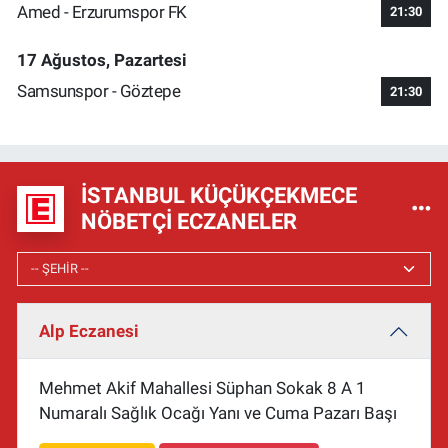
Amed - Erzurumspor FK
21:30
17 Ağustos, Pazartesi
Samsunspor - Göztepe
21:30
İSTANBUL KÜÇÜKÇEKMECE
NÖBETÇI ECZANELER
Alp Eczanesi
Mehmet Akif Mahallesi Süphan Sokak 8 A 1
Numaralı Sağlık Ocağı Yanı ve Cuma Pazarı Başı