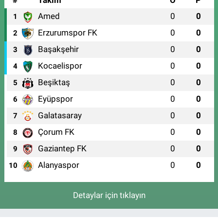
Amed
0
0
1
Erzurumspor FK
0
0
2
Başakşehir
0
0
3
Kocaelispor
0
0
4
Beşiktaş
0
0
5
Eyüpspor
0
0
6
Galatasaray
0
0
7
Çorum FK
0
0
8
Gaziantep FK
0
0
9
Alanyaspor
0
0
10
Detaylar için tıklayın