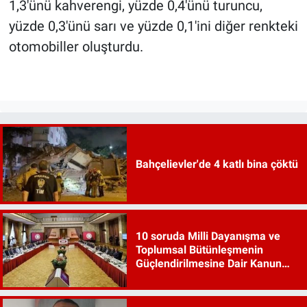
1,3'ünü kahverengi, yüzde 0,4'ünü turuncu,
yüzde 0,3'ünü sarı ve yüzde 0,1'ini diğer renkteki
otomobiller oluşturdu.
Bahçelievler'de 4 katlı bina çöktü
10 soruda Milli Dayanışma ve
Toplumsal Bütünleşmenin
Güçlendirilmesine Dair Kanun
Teklifi