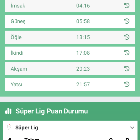
İmsak
04:16
Güneş
05:58
Öğle
13:15
İkindi
17:08
Akşam
20:23
Yatsı
21:57
Süper Lig Puan Durumu
Süper Lig
#
Takım
O
P