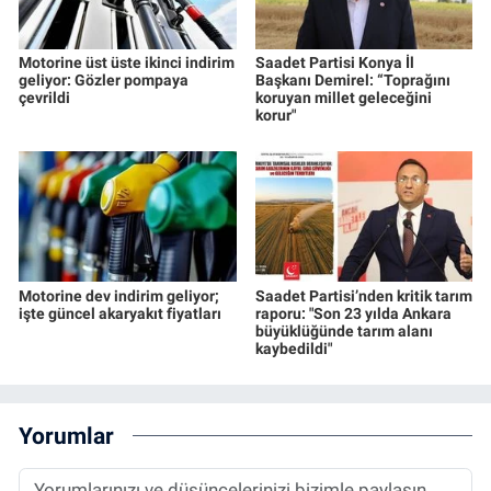
Motorine üst üste ikinci indirim
Saadet Partisi Konya İl
geliyor: Gözler pompaya
Başkanı Demirel: “Toprağını
çevrildi
koruyan millet geleceğini
korur"
Motorine dev indirim geliyor;
Saadet Partisi’nden kritik tarım
işte güncel akaryakıt fiyatları
raporu: "Son 23 yılda Ankara
büyüklüğünde tarım alanı
kaybedildi"
Yorumlar