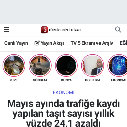
Canlı Yayın
Yayın Akışı
Canlı Yayın
Yayın Akışı
TV 5 Ekranı ve Arşiv
EĞ
TV 5 Ekranı ve Arşiv
YURT
GÜNDEM
DÜNYA
POLİTİKA
EKONOMİ
EKONOMİ
Mayıs ayında trafiğe kaydı
yapılan taşıt sayısı yıllık
yüzde 24,1 azaldı