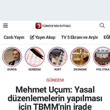
Canlı Yayın
Yayın Akışı
Canlı Yayın
Yayın Akışı
TV 5 Ekranı ve Arşiv
EĞ
TV 5 Ekranı ve Arşiv
DÜNYA
GÜNDEM
YURT
EKONOMİ
POLİTİKA
GÜNDEM
Mehmet Uçum: Yasal
düzenlemelerin yapılması
için TBMM'nin irade