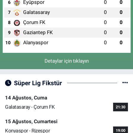
Eyüpspor
0
0
6
Galatasaray
0
0
7
Çorum FK
0
0
8
Gaziantep FK
0
0
9
Alanyaspor
0
0
10
Detaylar için tıklayın
Süper Lig Fikstür
14 Ağustos, Cuma
Galatasaray - Çorum FK
21:30
15 Ağustos, Cumartesi
Konyaspor - Rizespor
19:00