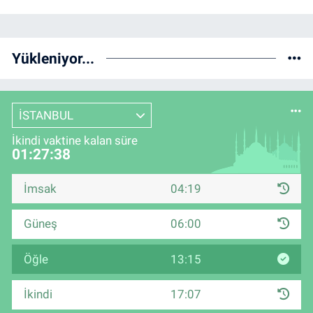
Yükleniyor...
İSTANBUL
İkindi vaktine kalan süre
01:27:37
İmsak
04:19
Güneş
06:00
Öğle
13:15
İkindi
17:07