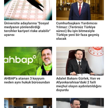
Üniversite adaylarına "Sosyal
Cumhurbaşkanı Yardımcısı
medyanın yönlendirdiği
Yılmaz: (Terörsüz Türkiye
tercihler kariyeri riske atabilir"
süreci) Bu işin bitmesiyle
uyarısı
Türkiye yeni bir faza geçmiş
olacak
AHBAP'a atanan 3 kayyum
Adalet Bakanı Gürlek, Van ve
neden aynı hukuk bürosundan
Afyonkarahisar'daki 2 faili
meçhul olayın aydınlatıldığını
duyurdu