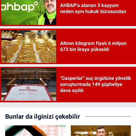
AHBAP'a atanan 3 kayyum
neden aynı hukuk bürosundan
Altının kilogram fiyatı 6 milyon
673 bin liraya yükseldi
"Casperlar" suç örgütüne yönelik
soruşturmada 149 şüpheliye
dava açıldı
Bunlar da ilginizi çekebilir