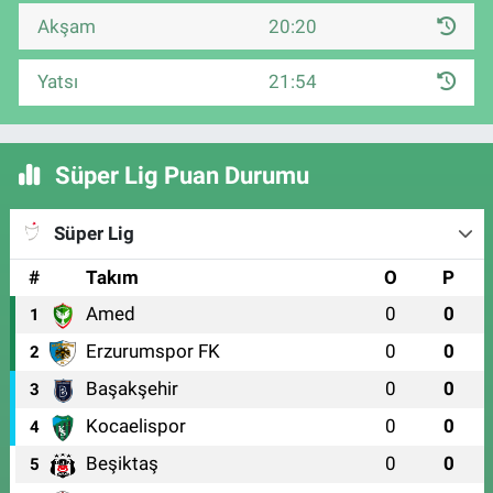
Akşam
20:20
Yatsı
21:54
Süper Lig Puan Durumu
Süper Lig
#
Takım
O
P
Amed
0
0
1
Erzurumspor FK
0
0
2
Başakşehir
0
0
3
Kocaelispor
0
0
4
Beşiktaş
0
0
5