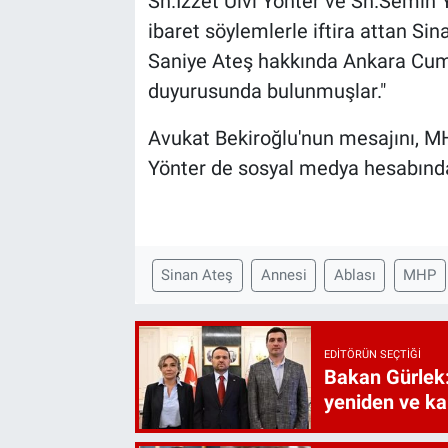
Sn.İzzet Ulvi Yönter ve Sn.Semih Y
ibaret söylemlerle iftira attan Si
Saniye Ateş hakkında Ankara Cumh
duyurusunda bulunmuşlar."
Avukat Bekiroğlu'nun mesajını, M
Yönter de sosyal medya hesabında
Sinan Ateş
Annesi
Ablası
MHP
EDITÖRÜN SEÇTIĞI
Bakan Gürlek:
yeniden ve ka