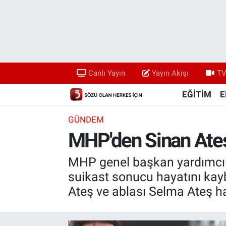
Canlı Yayın
Yayın Akışı
Canlı Yayın
Yayın Akışı
TV
TV 5 Ekranı ve Arşiv
EĞİTİM
E
GÜNDEM
MHP'den Sinan Ateş'
MHP genel başkan yardımcılar
suikast sonucu hayatını kay
Ateş ve ablası Selma Ateş 