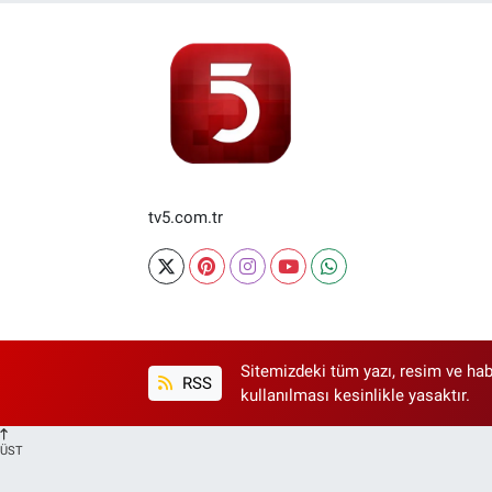
tv5.com.tr
Sitemizdeki tüm yazı, resim ve hab
RSS
kullanılması kesinlikle yasaktır.
ÜST