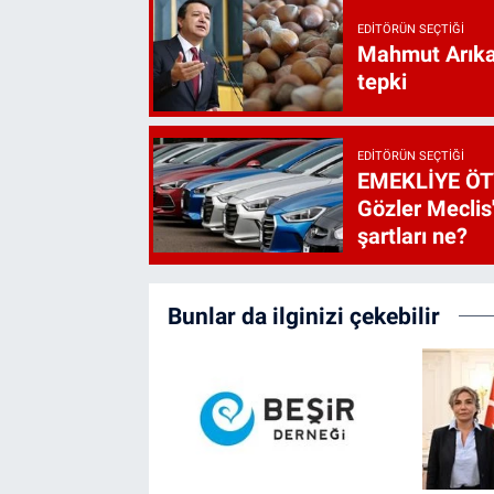
EDITÖRÜN SEÇTIĞI
Mahmut Arıkan
tepki
EDITÖRÜN SEÇTIĞI
EMEKLİYE ÖT
Gözler Meclis'
şartları ne?
Bunlar da ilginizi çekebilir