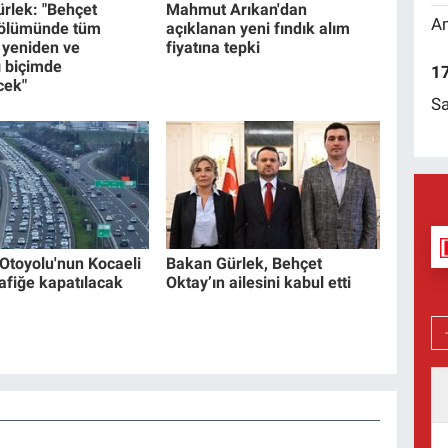
rlek: "Behçet
Mahmut Arıkan'dan
Am
 ölümünde tüm
açıklanan yeni fındık alım
 yeniden ve
fiyatına tepki
 biçimde
17
cek"
Sa
Otoyolu'nun Kocaeli
Bakan Gürlek, Behçet
rafiğe kapatılacak
Oktay’ın ailesini kabul etti