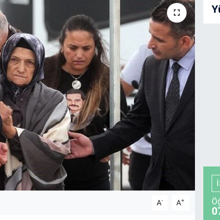
Y
Öğ
-
+
A
A
0