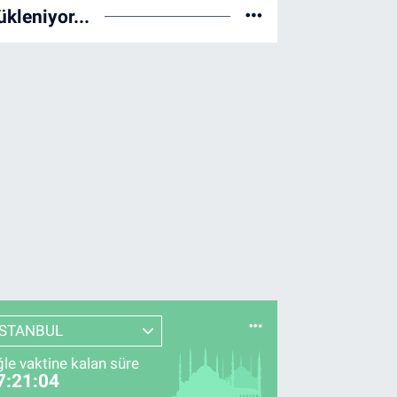
ükleniyor...
İSTANBUL
le vaktine kalan süre
7:21:03