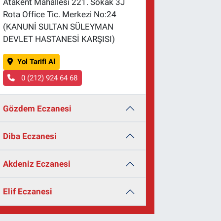
Atakent Mahallesi 221. Sokak 3J
Rota Office Tic. Merkezi No:24
(KANUNİ SULTAN SÜLEYMAN
DEVLET HASTANESİ KARŞISI)
Yol Tarifi Al
0 (212) 924 64 68
Gözdem Eczanesi
Diba Eczanesi
Akdeniz Eczanesi
Elif Eczanesi