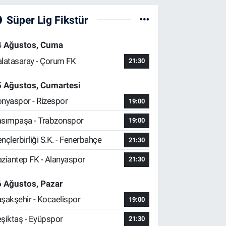
Süper Lig Fikstür
4 Ağustos, Cuma
latasaray - Çorum FK
21:30
5 Ağustos, Cumartesi
nyaspor - Rizespor
19:00
sımpaşa - Trabzonspor
19:00
nçlerbirliği S.K. - Fenerbahçe
21:30
ziantep FK - Alanyaspor
21:30
 Ağustos, Pazar
şakşehir - Kocaelispor
19:00
şiktaş - Eyüpspor
21:30