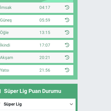
İmsak
04:17
Güneş
05:59
Öğle
13:15
İkindi
17:07
Akşam
20:21
Yatsı
21:56
Süper Lig Puan Durumu
Süper Lig