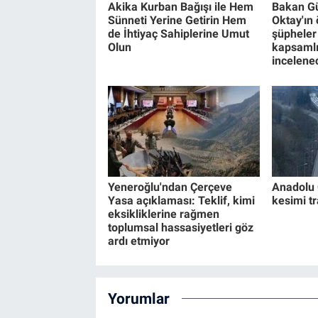
Akika Kurban Bağışı ile Hem
Bakan Gü
Sünneti Yerine Getirin Hem
Oktay'ın
de İhtiyaç Sahiplerine Umut
şüpheler
Olun
kapsamlı
incelene
Yeneroğlu'ndan Çerçeve
Anadolu 
Yasa açıklaması: Teklif, kimi
kesimi t
eksikliklerine rağmen
toplumsal hassasiyetleri göz
ardı etmiyor
Yorumlar