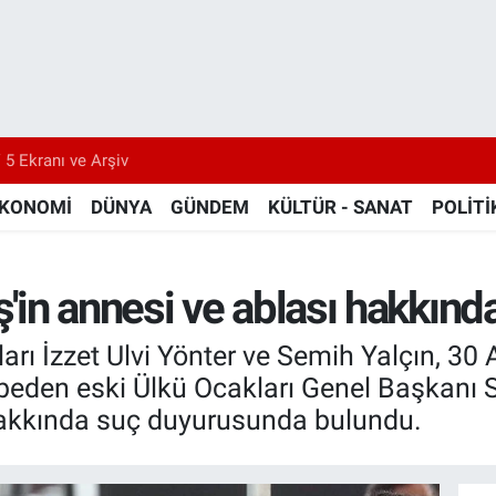
 5 Ekranı ve Arşiv
KONOMİ
DÜNYA
GÜNDEM
KÜLTÜR - SANAT
POLİTİ
in annesi ve ablası hakkınd
ı İzzet Ulvi Yönter ve Semih Yalçın, 30 A
beden eski Ülkü Ocakları Genel Başkanı S
hakkında suç duyurusunda bulundu.