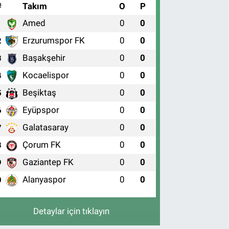
#
Takım
O
P
Amed
0
0
1
Erzurumspor FK
0
0
2
Başakşehir
0
0
3
Kocaelispor
0
0
4
Beşiktaş
0
0
5
Eyüpspor
0
0
6
Galatasaray
0
0
7
Çorum FK
0
0
8
Gaziantep FK
0
0
9
Alanyaspor
0
0
0
Detaylar için tıklayın