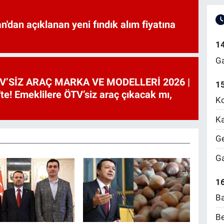
'dan açıklanan yeni fındık alım fiyatına
1
Ga
V’SİZ ARAÇ MARKA VE MODELLERİ 2026 |
1
te! Emeklilere ÖTV’siz araç çıkacak mı,
Ko
Ka
Ge
Ga
16
Ba
Be