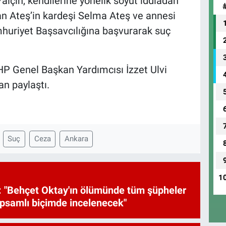
alçın, kendilerine yönelik soyut iddiadan
nan Ateş’in kardeşi Selma Ateş ve annesi
uriyet Başsavcılığına başvurarak suç
HP Genel Başkan Yardımcısı İzzet Ulvi
n paylaştı.
Suç
Ceza
Ankara
1
 "Behçet Oktay'ın ölümünde tüm şüpheler
psamlı biçimde incelenecek"