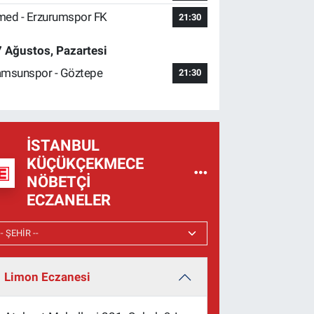
ed - Erzurumspor FK
21:30
 Ağustos, Pazartesi
msunspor - Göztepe
21:30
İSTANBUL
KÜÇÜKÇEKMECE
NÖBETÇI
ECZANELER
Limon Eczanesi