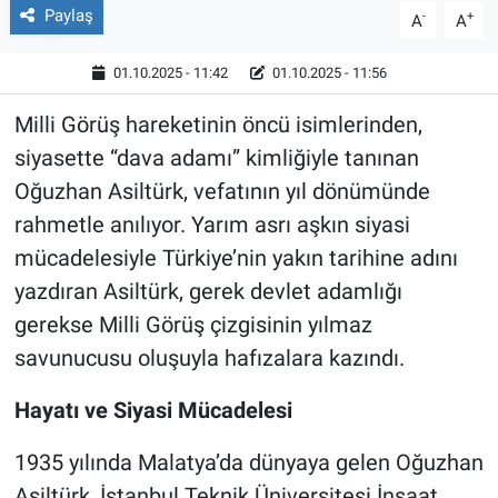
Paylaş
-
+
A
A
01.10.2025 - 11:42
01.10.2025 - 11:56
Milli Görüş hareketinin öncü isimlerinden,
siyasette “dava adamı” kimliğiyle tanınan
Oğuzhan Asiltürk, vefatının yıl dönümünde
rahmetle anılıyor. Yarım asrı aşkın siyasi
mücadelesiyle Türkiye’nin yakın tarihine adını
yazdıran Asiltürk, gerek devlet adamlığı
gerekse Milli Görüş çizgisinin yılmaz
savunucusu oluşuyla hafızalara kazındı.
Hayatı ve Siyasi Mücadelesi
1935 yılında Malatya’da dünyaya gelen Oğuzhan
Asiltürk, İstanbul Teknik Üniversitesi İnşaat