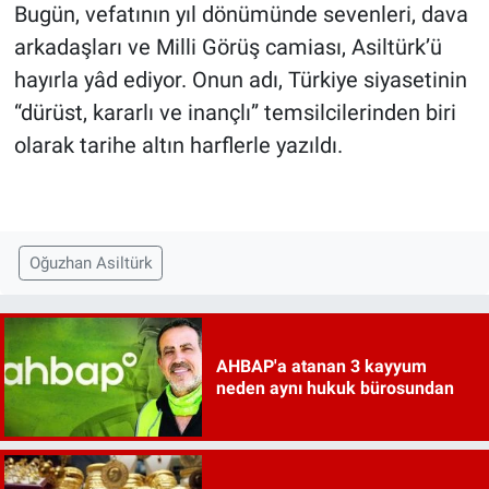
Bugün, vefatının yıl dönümünde sevenleri, dava
arkadaşları ve Milli Görüş camiası, Asiltürk’ü
hayırla yâd ediyor. Onun adı, Türkiye siyasetinin
“dürüst, kararlı ve inançlı” temsilcilerinden biri
olarak tarihe altın harflerle yazıldı.
Oğuzhan Asiltürk
AHBAP'a atanan 3 kayyum
neden aynı hukuk bürosundan