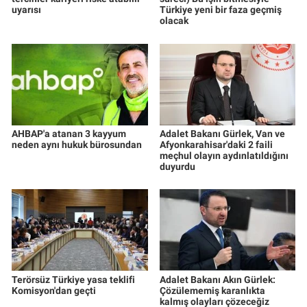
uyarısı
Türkiye yeni bir faza geçmiş
olacak
AHBAP'a atanan 3 kayyum
Adalet Bakanı Gürlek, Van ve
neden aynı hukuk bürosundan
Afyonkarahisar'daki 2 faili
meçhul olayın aydınlatıldığını
duyurdu
Terörsüz Türkiye yasa teklifi
Adalet Bakanı Akın Gürlek:
Komisyon'dan geçti
Çözülememiş karanlıkta
kalmış olayları çözeceğiz