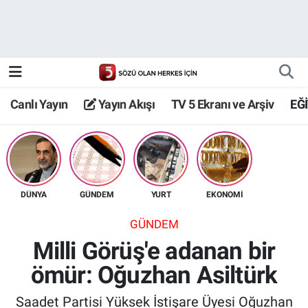
Canlı Yayın
Yayın Akışı
Canlı Yayın
Yayın Akışı
TV 5 Ekranı ve Arşiv
EĞ
TV 5 Ekranı ve Arşiv
DÜNYA
GÜNDEM
YURT
EKONOMİ
GÜNDEM
Milli Görüş'e adanan bir
ömür: Oğuzhan Asiltürk
Saadet Partisi Yüksek İstişare Üyesi Oğuzhan