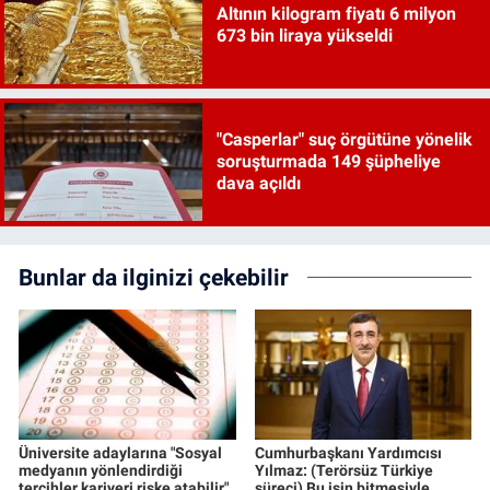
Altının kilogram fiyatı 6 milyon
673 bin liraya yükseldi
"Casperlar" suç örgütüne yönelik
soruşturmada 149 şüpheliye
dava açıldı
Bunlar da ilginizi çekebilir
Üniversite adaylarına "Sosyal
Cumhurbaşkanı Yardımcısı
medyanın yönlendirdiği
Yılmaz: (Terörsüz Türkiye
tercihler kariyeri riske atabilir"
süreci) Bu işin bitmesiyle