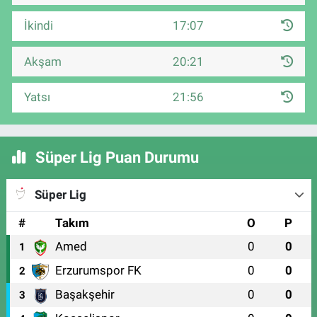
İkindi
17:07
Akşam
20:21
Yatsı
21:56
Süper Lig Puan Durumu
Süper Lig
#
Takım
O
P
Amed
0
0
1
Erzurumspor FK
0
0
2
Başakşehir
0
0
3