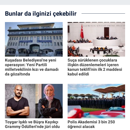
Bunlar da ilginizi çekebilir
Kuşadası Belediyesi'ne yeni
Suça sürüklenen çocuklara
operasyon: Yeni Partili
ilişkin düzenlemeleri içeren
milletvekilinin kızı ve damadı
kanun teklifi'nin ilk 2 maddesi
da gözaltında
kabul edildi
Toygar Işıklı ve Büşra Kayıkçı
Polis Akademisi 3 bin 250
Grammy Ödülleri'nde jüri oldu
öğrenci alacak