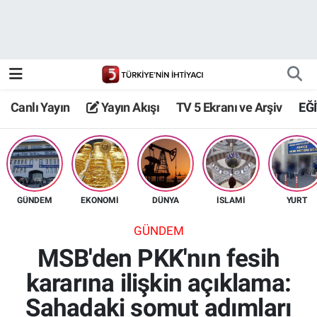
Canlı Yayın
Yayın Akışı
Canlı Yayın
Yayın Akışı
TV 5 Ekranı ve Arşiv
EĞ
TV 5 Ekranı ve Arşiv
GÜNDEM
EKONOMİ
DÜNYA
İSLAMİ
YURT
GÜNDEM
MSB'den PKK'nın fesih
kararına ilişkin açıklama:
Sahadaki somut adımları