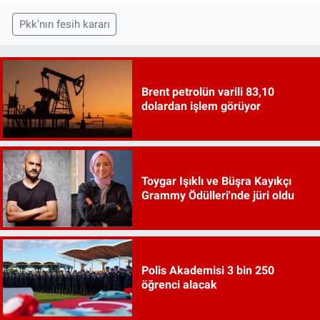
Pkk'nın fesih kararı
Brent petrolün varili 83,10
dolardan işlem görüyor
Toygar Işıklı ve Büşra Kayıkçı
Grammy Ödülleri'nde jüri oldu
Polis Akademisi 3 bin 250
öğrenci alacak