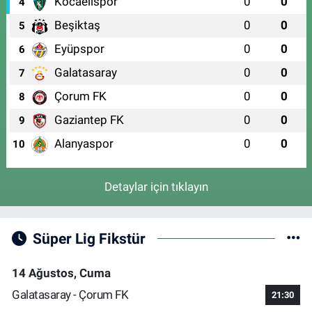
Kocaelispor
0
0
4
Beşiktaş
0
0
5
Eyüpspor
0
0
6
Galatasaray
0
0
7
Çorum FK
0
0
8
Gaziantep FK
0
0
9
Alanyaspor
0
0
10
Detaylar için tıklayın
Süper Lig Fikstür
14 Ağustos, Cuma
Galatasaray - Çorum FK
21:30