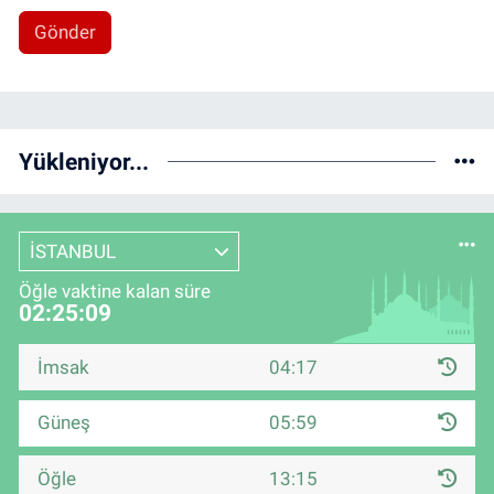
Gönder
Yükleniyor...
İSTANBUL
Öğle vaktine kalan süre
02:25:08
İmsak
04:17
Güneş
05:59
Öğle
13:15