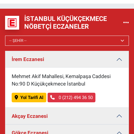
İSTANBUL KÜÇÜKÇEKMECE
NÖBETÇI ECZANELER
İrem Eczanesi
Mehmet Akif Mahallesi, Kemalpaşa Caddesi
No:90 D Küçükçekmece İstanbul
Yol Tarifi Al
0 (212) 494 36 50
Akçay Eczanesi
Gökçe Eczanesi